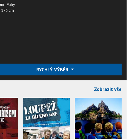
ní:
Váhy
175 cm
RYCHLÝ VÝBĚR
Zobrazit vše