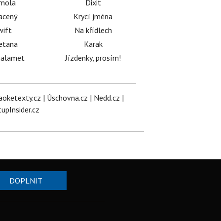
émola
Dixit
acený
Krycí jména
wift
Na křídlech
etana
Karak
halamet
Jízdenky, prosím!
aoketexty.cz
|
Úschovna.cz
|
Nedd.cz
|
tupInsider.cz
DOPLNIT