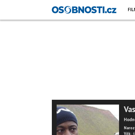
FIL
Va
Hodno
Naroz
Věk:
6