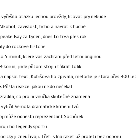
 vyřešila otázku jednou provždy, litovat prý nebude
Alkohol, závislost, ticho a návrat k hudbě
apeake Bay za týden, dnes to trvá přes rok
ly do rockové historie
o 5 minut, které vás zachrání před letní angínou
orun, jinde přitom stojí i třikrát tolik
napsal text, Kubišová ho zpívala, melodie je stará přes 400 let
 Přišla reakce, jakou nikdo nečekal
ozradila, co pro ni vnučka skutečně znamená
, vylíčil Vémola dramatické krmení lvů
boj může odnést i reprezentant Sochůrek
irují ho legendy sportu
odicky ji zneužívají. Třetí vlna raket už proletí bez odporu