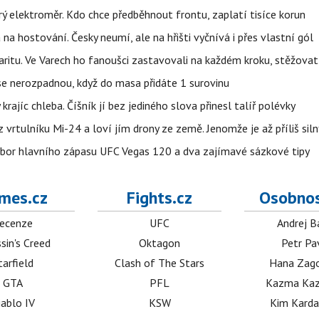
trý elektroměr. Kdo chce předběhnout frontu, zaplatí tisíce korun
 na hostování. Česky neumí, ale na hřišti vyčnívá i přes vlastní gól
ritu. Ve Varech ho fanoušci zastavovali na každém kroku, stěžovat 
 se nerozpadnou, když do masa přidáte 1 surovinu
 krajíc chleba. Číšník jí bez jediného slova přinesl talíř polévky
vrtulníku Mi-24 a loví jím drony ze země. Jenomže je až příliš siln
zbor hlavního zápasu UFC Vegas 120 a dva zajímavé sázkové tipy
mes.cz
Fights.cz
Osobnos
ecenze
UFC
Andrej B
sin's Creed
Oktagon
Petr Pa
tarfield
Clash of The Stars
Hana Zag
GTA
PFL
Kazma Kaz
iablo IV
KSW
Kim Karda