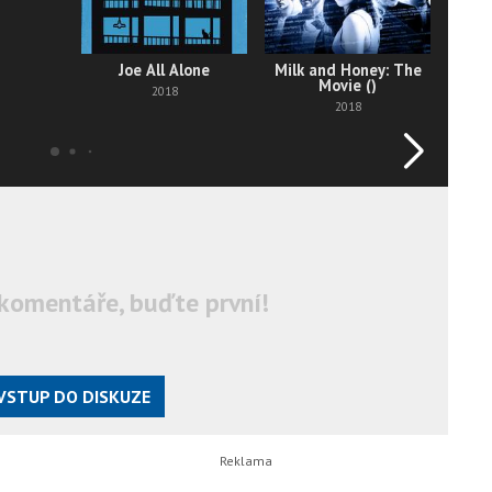
Joe All Alone
Milk and Honey: The
Movie ()
2018
2018
komentáře, buďte první!
VSTUP DO DISKUZE