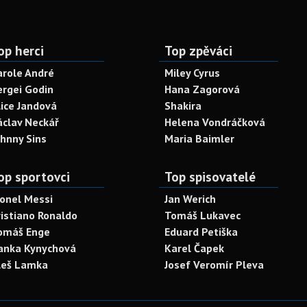
op herci
Top zpěváci
arole André
Miley Cyrus
ergei Godin
Hana Zagorová
lice Jandová
Shakira
áclav Neckář
Helena Vondráčková
ohnny Sins
Maria Baimler
op sportovci
Top spisovatelé
ionel Messi
Jan Werich
ristiano Ronaldo
Tomáš Lukavec
omáš Enge
Eduard Petiška
anka Kynychová
Karel Čapek
leš Lamka
Josef Veromír Pleva