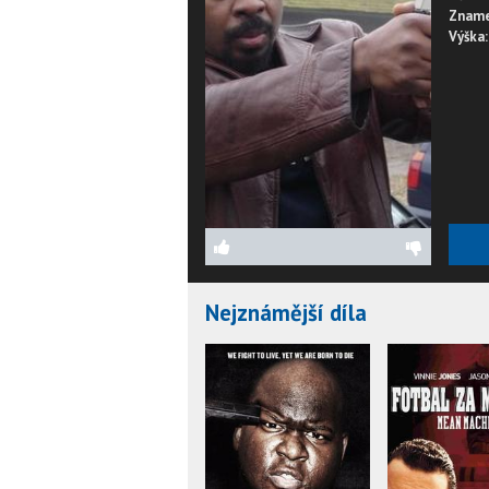
Zname
Výška:
Nejznámější díla