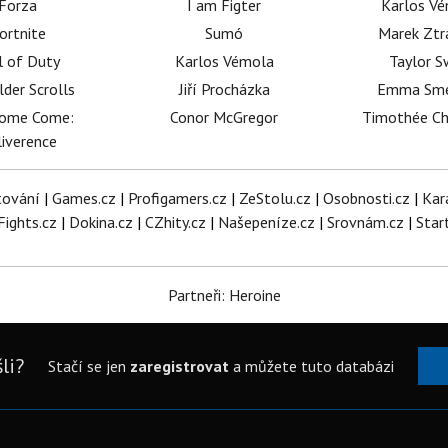
Forza
I am Figter
Karlos V
ortnite
Sumó
Marek Ztr
l of Duty
Karlos Vémola
Taylor S
lder Scrolls
Jiří Procházka
Emma Sm
dome Come:
Conor McGregor
Timothée C
iverence
tování
|
Games.cz
|
Profigamers.cz
|
ZeStolu.cz
|
Osobnosti.cz
|
Kar
Fights.cz
|
Dokina.cz
|
CZhity.cz
|
Našepeníze.cz
|
Srovnám.cz
|
Star
Partneři: Heroine
li?
Stačí se jen
zaregistrovat
a můžete tuto databázi