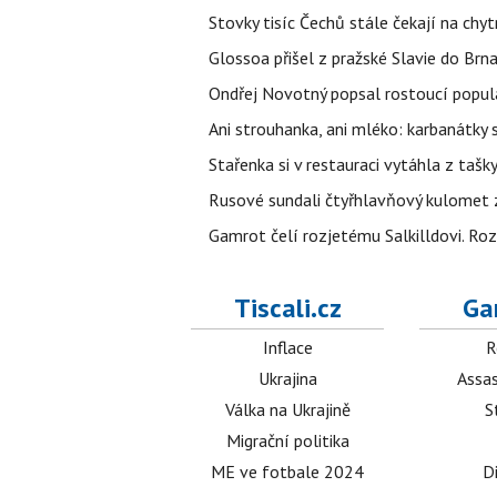
Stovky tisíc Čechů stále čekají na chy
Glossoa přišel z pražské Slavie do Brna
Ondřej Novotný popsal rostoucí popula
Ani strouhanka, ani mléko: karbanátky
Stařenka si v restauraci vytáhla z tašky
Rusové sundali čtyřhlavňový kulomet z 
Gamrot čelí rozjetému Salkilldovi. Ro
Tiscali.cz
Ga
Inflace
R
Ukrajina
Assas
Válka na Ukrajině
S
Migrační politika
ME ve fotbale 2024
D