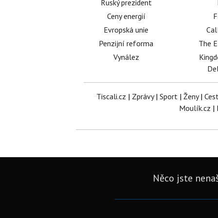
Ruský prezident
Ceny energií
F
Evropská unie
Cal
Penzijní reforma
The E
Vynález
King
Del
Tiscali.cz
|
Zprávy
|
Sport
|
Ženy
|
Ces
Moulík.cz
|
Něco jste nenaš