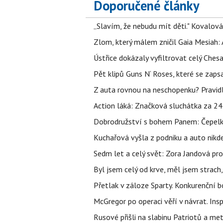
Doporučené články
„Slavím, že nebudu mít děti." Kovalová
Zlom, který málem zničil Gaia Mesiah: 
Ústřice dokázaly vyfiltrovat celý Ches
Pět klipů Guns N‘ Roses, které se zapsa
Z auta rovnou na neschopenku? Pravidl
Action láká: Značková sluchátka za 244 k
Dobrodružství s bohem Panem: Čepelka 
Kuchařová vyšla z podniku a auto nikde.
Sedm let a celý svět: Zora Jandová pr
Byl jsem celý od krve, měl jsem strach
Přetlak v záloze Sparty. Konkurenční 
McGregor po operaci věří v návrat. Insp
Rusové přišli na slabinu Patriotů a met