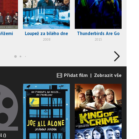
řížemi
Loupež za bílého dne
Thunderbirds Are Go
Sbal 
2008
2015
Přidat film
|
Zobrazit vše
l ()