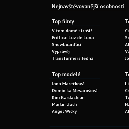
Nejnavštěvovanější osobnosti
Top filmy
T
V tom domě straší!
C
Erótica: Luz de Luna
S
Snowboarďáci
A
Vyprávěj
V
Transformers Jedna
J
Top modelé
T
Jana Marečková
L
Dominika Mesarošová
C
Kim Kardashian
T
Martin Zach
H
Angel Wicky
A