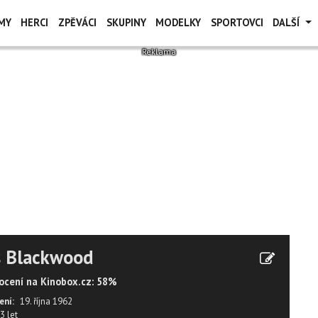
MY
HERCI
ZPĚVÁCI
SKUPINY
MODELKY
SPORTOVCI
DALŠÍ
s Blackwood
cení na Kinobox.cz: 58%
ení:
19. října 1962
3 let