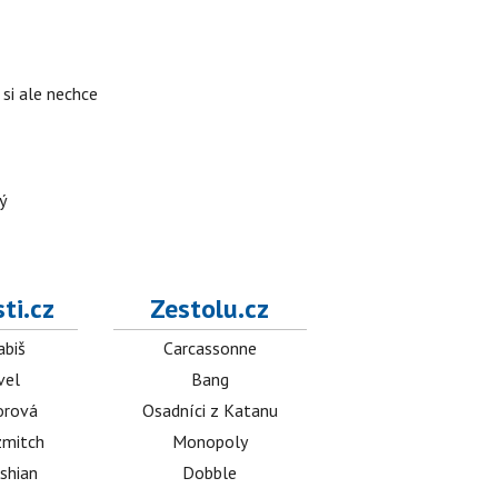
si ale nechce
ý
ti.cz
Zestolu.cz
abiš
Carcassonne
vel
Bang
orová
Osadníci z Katanu
mitch
Monopoly
shian
Dobble