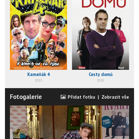
Kameňák 4
Cesty domů
2013
2010
Fotogalerie
Přidat fotku
|
Zobrazit vše