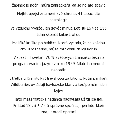
žabinec je noční můra zahrádkářů, dá se ho ale zbavit
Nejhloupější znamení zvěrokruhu: 4 hlupáci dle
astrologie
Ve vzduchu vydržel jen devět minut. Let Tu-154 se 115
lidmi skončil katastrofou
Maličká knížka po babičce, která vypadá, že se každou
chvíli rozpadne, může mít cenu tisíců korun
„Azbest IT světa“: 70 % světových transakcí běží na
programovacím jazyce z roku 1959. Nikdo ho neumí
nahradit
Střelba u Kremlu kvůli e-shopu za biliony, Putin panikaří.
Wildberries ovládají kavkazské klany a teď po něm jde i
Kyjev
Tato matematická hádanka nachytala už tisíce lidí.
Příklad 18 : 3 + 7 × 5 správně spočítají jen lidé, kteří
znají pořadí operací