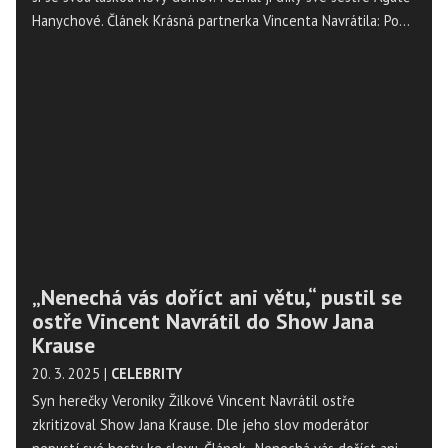
Hanychové. Článek Krásná partnerka Vincenta Navrátila: Po
mnoha rozchodech skončil s bývalou zaměstnankyní Agáty
Hanychové se nejdříve objevil na Magazín Osobnosti.cz. ...
„Nenechá vás doříct ani větu,“ pustil se
ostře Vincent Navrátil do Show Jana
Krause
20. 3. 2025
|
CELEBRITY
Syn herečky Veroniky Žilkové Vincent Navrátil ostře
zkritizoval Show Jana Krause. Dle jeho slov moderátor