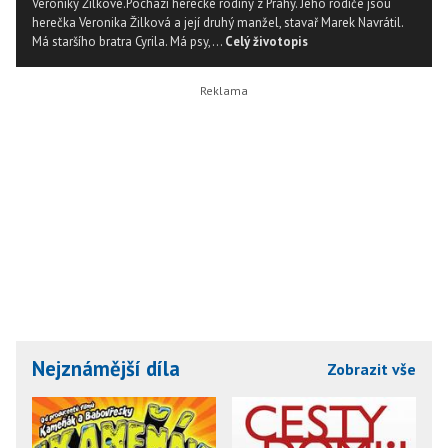
Veroniky Žilkové.Pochází herecké rodiny z Prahy. Jeho rodiče jsou
herečka Veronika Žilková a její druhý manžel, stavař Marek Navrátil.
Má staršího bratra Cyrila. Má psy,...
Celý životopis
Nejznámější díla
Zobrazit vše