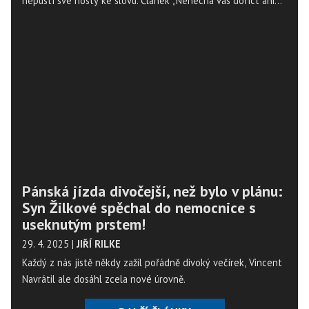
nepustí své hosty ke slovu. Článek „Nenechá vás doříct ani
větu,“ pustil se ostře Vincent Navrátil do Show Jana Krause se
nejdříve objevil na Magazín Osobnosti.cz. ...
Pánská jízda divočejší, než bylo v plánu:
Syn Žilkové spěchal do nemocnice s
useknutým prstem!
29. 4. 2025
|
JIŘÍ RILKE
Každý z nás jistě někdy zažil pořádně divoký večírek, Vincent
Navrátil ale dosáhl zcela nové úrovně.