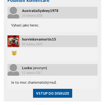
Poslední komentáře
AustraliaSydney1978
25. března 2026
Vyhasl jako herec.
hurvinkovamortis15
05. května 2023
Lucka
(anonym)
12. dubna 2017
Je to moc charismatický muž.
VSTUP DO DISKUZE