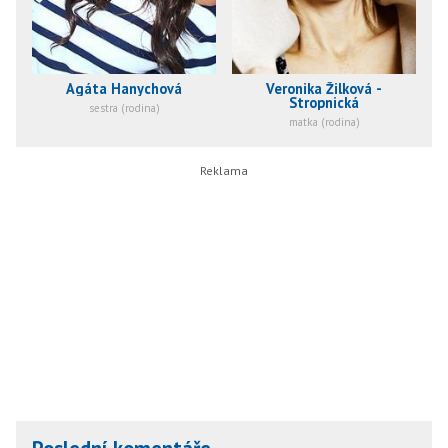
Agáta Hanychová
Veronika Žilková -
Stropnická
sestra (rodina)
matka (rodina)