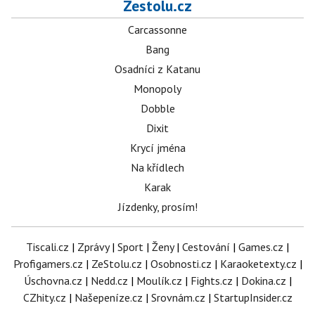
Zestolu.cz
Carcassonne
Bang
Osadníci z Katanu
Monopoly
Dobble
Dixit
Krycí jména
Na křídlech
Karak
Jízdenky, prosím!
Tiscali.cz
|
Zprávy
|
Sport
|
Ženy
|
Cestování
|
Games.cz
|
Profigamers.cz
|
ZeStolu.cz
|
Osobnosti.cz
|
Karaoketexty.cz
|
Úschovna.cz
|
Nedd.cz
|
Moulík.cz
|
Fights.cz
|
Dokina.cz
|
CZhity.cz
|
Našepeníze.cz
|
Srovnám.cz
|
StartupInsider.cz