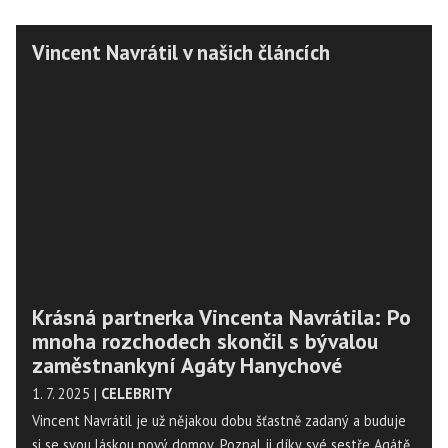
Vincent Navrátil v našich článcích
Krásná partnerka Vincenta Navrátila: Po
mnoha rozchodech skončil s bývalou
zaměstnankyní Agáty Hanychové
1. 7. 2025
|
CELEBRITY
Vincent Navrátil je už nějakou dobu šťastně zadaný a buduje
si se svou láskou nový domov. Poznal ji díky své sestře Agátě