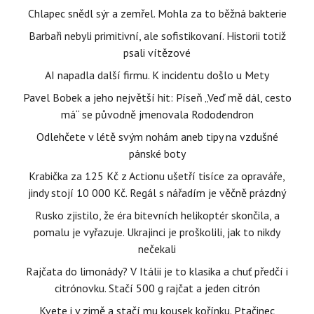
Chlapec snědl sýr a zemřel. Mohla za to běžná bakterie
Barbaři nebyli primitivní, ale sofistikovaní. Historii totiž
psali vítězové
AI napadla další firmu. K incidentu došlo u Mety
Pavel Bobek a jeho největší hit: Píseň „Veď mě dál, cesto
má“ se původně jmenovala Rododendron
Odlehčete v létě svým nohám aneb tipy na vzdušné
pánské boty
Krabička za 125 Kč z Actionu ušetří tisíce za opraváře,
jindy stojí 10 000 Kč. Regál s nářadím je věčně prázdný
Rusko zjistilo, že éra bitevních helikoptér skončila, a
pomalu je vyřazuje. Ukrajinci je proškolili, jak to nikdy
nečekali
Rajčata do limonády? V Itálii je to klasika a chuť předčí i
citrónovku. Stačí 500 g rajčat a jeden citrón
Kvete i v zimě a stačí mu kousek kořínku. Ptačinec