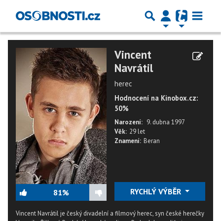
Vincent
Navrátil
herec
Hodnocení na Kinobox.cz:
50%
Narození:
9. dubna 1997
Věk:
29 let
Znamení:
Beran
RYCHLÝ VÝBĚR
81%
Vincent Navrátil je český divadelní a filmový herec, syn české herečky