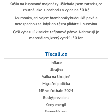
Kašlu na kupované majonézy. Ušlehala jsem tatarku, co
chutná jako z obchodu a vyjde na 30 Kč
Ani mouka, ani vejce: bramboráky budou křupavé a
nerozpadnou se, když do těsta přidáte 1 surovinu
Češi vyhazují klasické teflonové pánve. Nahrazují je
materiálem, který vydrží i 50 let
Tiscali.cz
Inflace
Ukrajina
Válka na Ukrajině
Migrační politika
ME ve fotbale 2024
Ruský prezident
Ceny energií
Evropská unie