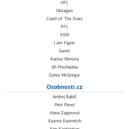
UFC
Oktagon
Clash of The Stars
PFL
KSW
I am Figter
Sumó
Karlos Vémola
Jiří Procházka
Conor McGregor
Osobnosti.cz
Andrej Babiš
Petr Pavel
Hana Zagorová
Kazma Kazmitch
Kim Kardashian