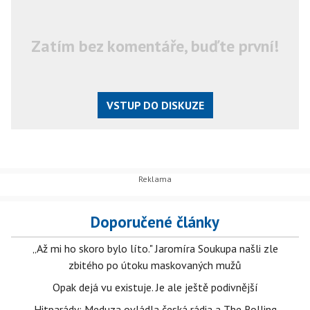
Zatím bez komentáře, buďte první!
VSTUP DO DISKUZE
Doporučené články
„Až mi ho skoro bylo líto." Jaromíra Soukupa našli zle
zbitého po útoku maskovaných mužů
Opak dejá vu existuje. Je ale ještě podivnější
Hitparády: Meduza ovládla česká rádia a The Rolling