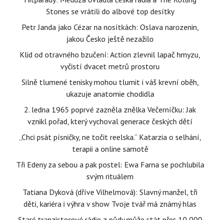
Stones se vrátili do albové top desítky
Petr Janda jako Cézar na nosítkách: Oslava narozenin,
jakou Česko ještě nezažilo
Klid od otravného bzučení: Action zlevnil lapač hmyzu,
vyčistí dvacet metrů prostoru
Silně tlumené tenisky mohou tlumit i váš krevní oběh,
ukazuje anatomie chodidla
2. ledna 1965 poprvé zazněla znělka Večerníčku: Jak
vznikl pořad, který vychoval generace českých dětí
„Chci psát písničky, ne točit reelska.“ Katarzia o selhání,
terapii a online samotě
Tři Edeny za sebou a pak postel: Ewa Farna se pochlubila
svým rituálem
Tatiana Dyková (dříve Vilhelmová): Slavný manžel, tři
děti, kariéra i výhra v show Tvoje tvář má známý hlas
Staré tranzistorové rádio z půdy může stát přes 10 000