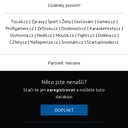
Jízdenky, prosím!
Tiscali.cz
|
Zprávy
|
Sport
|
Ženy
|
Cestování
|
Games.cz
|
Profigamers.cz
|
ZeStolu.cz
|
Osobnosti.cz
|
Karaoketexty.cz
|
Úschovna.cz
|
Nedd.cz
|
Moulík.cz
|
Fights.cz
|
Dokina.cz
|
CZhity.cz
|
Našepeníze.cz
|
Srovnám.cz
|
StartupInsider.cz
Partneři: Heroine
Něco jste nenašli?
Stačí se jen
zaregistrovat
a můžete tuto
databázi
DOPLNIT