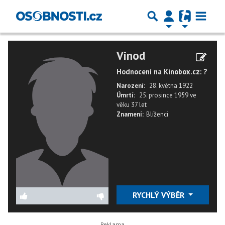
Vinod
Hodnocení na Kinobox.cz: ?
Narození:
28. května 1922
Úmrtí:
25. prosince 1959
ve
věku
37 let
Znamení:
Blíženci
RYCHLÝ VÝBĚR