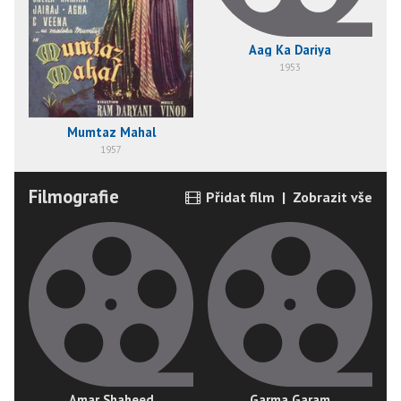
Aag Ka Dariya
1953
Mumtaz Mahal
1957
Filmografie
Přidat film
|
Zobrazit vše
Amar Shaheed
Garma Garam