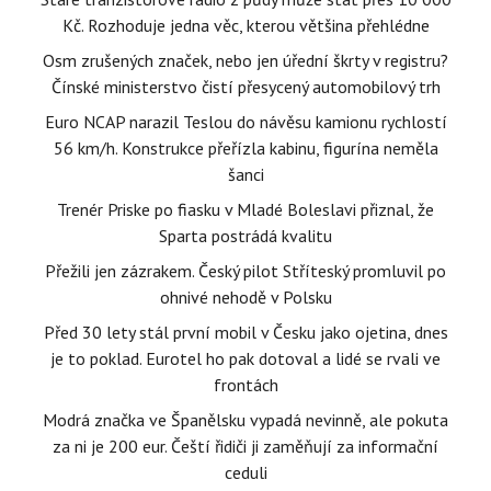
Kč. Rozhoduje jedna věc, kterou většina přehlédne
Osm zrušených značek, nebo jen úřední škrty v registru?
Čínské ministerstvo čistí přesycený automobilový trh
Euro NCAP narazil Teslou do návěsu kamionu rychlostí
56 km/h. Konstrukce přeřízla kabinu, figurína neměla
šanci
Trenér Priske po fiasku v Mladé Boleslavi přiznal, že
Sparta postrádá kvalitu
Přežili jen zázrakem. Český pilot Stříteský promluvil po
ohnivé nehodě v Polsku
Před 30 lety stál první mobil v Česku jako ojetina, dnes
je to poklad. Eurotel ho pak dotoval a lidé se rvali ve
frontách
Modrá značka ve Španělsku vypadá nevinně, ale pokuta
za ni je 200 eur. Čeští řidiči ji zaměňují za informační
ceduli