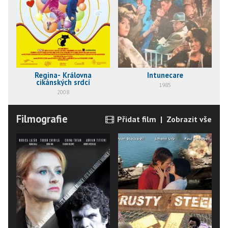
Regina- Královna
Intunecare
cikánských srdcí
1985
2008
Filmografie
Přidat film
|
Zobrazit vše