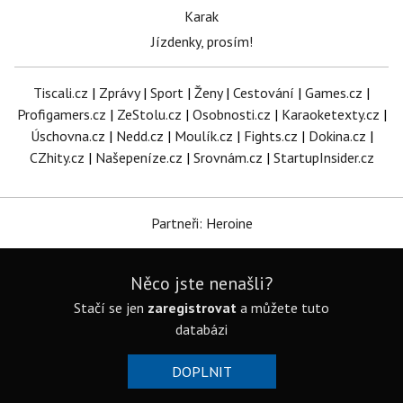
Karak
Jízdenky, prosím!
Tiscali.cz
|
Zprávy
|
Sport
|
Ženy
|
Cestování
|
Games.cz
|
Profigamers.cz
|
ZeStolu.cz
|
Osobnosti.cz
|
Karaoketexty.cz
|
Úschovna.cz
|
Nedd.cz
|
Moulík.cz
|
Fights.cz
|
Dokina.cz
|
CZhity.cz
|
Našepeníze.cz
|
Srovnám.cz
|
StartupInsider.cz
Partneři: Heroine
Něco jste nenašli?
Stačí se jen
zaregistrovat
a můžete tuto
databázi
DOPLNIT