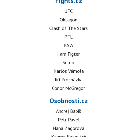
Fights.cz
UFC
Oktagon
Clash of The Stars
PFL
KSW
I am Figter
Sumó
Karlos Vémola
Jiří Procházka
Conor McGregor
Osobnosti.cz
Andrej Babiš
Petr Pavel
Hana Zagorová
Kazma Kazmitch