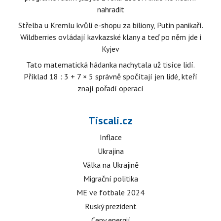
nahradit
Střelba u Kremlu kvůli e-shopu za biliony, Putin panikaří.
Wildberries ovládají kavkazské klany a teď po něm jde i
Kyjev
Tato matematická hádanka nachytala už tisíce lidí.
Příklad 18 : 3 + 7 × 5 správně spočítají jen lidé, kteří
znají pořadí operací
Tiscali.cz
Inflace
Ukrajina
Válka na Ukrajině
Migrační politika
ME ve fotbale 2024
Ruský prezident
Ceny energií