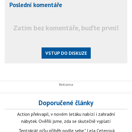
Poslední komentáře
Zatím bez komentáře, buďte první!
VSTUP DO DISKUZE
Doporučené články
Action překvapil, v novém letáku nabízí i zahradní
nábytek. Ověřili jsme, zda se skutečně vyplatí
„Tentokrát píšu příběh podle sebe." Lela Ceterová