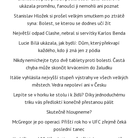
ukázala proměnu, fanoušci ji nemohli ani poznat
Stanislav Hložek si prošel velkým smutkem po ztrátě
syna: Bolest, se kterou se dodnes učí žít
Největší odpad Clashe, nebral si servítky Karlos Benda
Lucie Bílá ukázala, jak bydlí: Dům, který překvapí
každého, kdo ji zná jen z pódia
Nikdy nemíchejte tyto dvě tablety proti bolesti. Častá
chyba může skončit krvácením do žaludku
Itálie vyhlásila nejvyšší stupeň výstrahy ve všech velkých
městech. Vedra nepoleví ani v Česku
Lepíte se v horku ke stolu i k židli? Díky jednoduchému
triku vás předloktí konečně přestanou pálit
Skutečně hloupneme?
McGregor je po operaci. Příští rok ho v UFC zřejmě čeká
poslední tanec