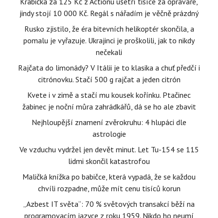
Krabička za 125 Kč z Actionu ušetří tisíce za opraváře,
jindy stojí 10 000 Kč. Regál s nářadím je věčně prázdný
Rusko zjistilo, že éra bitevních helikoptér skončila, a
pomalu je vyřazuje. Ukrajinci je proškolili, jak to nikdy
nečekali
Rajčata do limonády? V Itálii je to klasika a chuť předčí i
citrónovku. Stačí 500 g rajčat a jeden citrón
Kvete i v zimě a stačí mu kousek kořínku. Ptačinec
žabinec je noční můra zahrádkářů, dá se ho ale zbavit
Nejhloupější znamení zvěrokruhu: 4 hlupáci dle
astrologie
Ve vzduchu vydržel jen devět minut. Let Tu-154 se 115
lidmi skončil katastrofou
Maličká knížka po babičce, která vypadá, že se každou
chvíli rozpadne, může mít cenu tisíců korun
„Azbest IT světa“: 70 % světových transakcí běží na
programovacím jazyce z roku 1959. Nikdo ho neumí