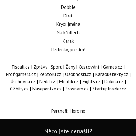
Dobble
Dixit
Krycí jména
Na křídlech
Karak
Jízdenky, prosím!
Tiscali.cz
|
Zprávy
|
Sport
|
Ženy
|
Cestování
|
Games.cz
|
Profigamers.cz
|
ZeStolu.cz
|
Osobnosti.cz
|
Karaoketexty.cz
|
Úschovna.cz
|
Nedd.cz
|
Moulík.cz
|
Fights.cz
|
Dokina.cz
|
CZhity.cz
|
Našepeníze.cz
|
Srovnám.cz
|
StartupInsider.cz
Partneři: Heroine
Něco jste nenašli?