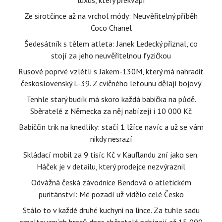
luxus, který překvapí
Ze sirotčince až na vrchol módy: Neuvěřitelný příběh
Coco Chanel
Šedesátník s tělem atleta: Janek Ledecký přiznal, co
stojí za jeho neuvěřitelnou fyzičkou
Rusové poprvé vzlétli s Jakem-130M, který má nahradit
československý L-39. Z cvičného letounu dělají bojový
Tenhle starý budík má skoro každá babička na půdě.
Sběratelé z Německa za něj nabízejí i 10 000 Kč
Babiččin trik na knedlíky: stačí 1 lžíce navíc a už se vám
nikdy nesrazí
Skládací mobil za 9 tisíc Kč v Kauflandu zní jako sen.
Háček je v detailu, který prodejce nezvýraznil
Odvážná česká závodnice Bendová o atletickém
puritánství: Mé pozadí už vidělo celé Česko
Stálo to v každé druhé kuchyni na lince. Za tuhle sadu