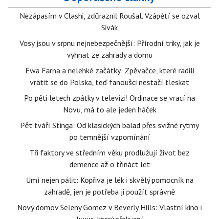
Nezápasím v Clashi, zdůraznil Roušal. Vzápětí se ozval
Sivák
Vosy jsou v srpnu nejnebezpečnější: Přírodní triky, jak je
vyhnat ze zahrady a domu
Ewa Farna a nelehké začátky: Zpěvačce, které radili
vrátit se do Polska, teď fanoušci nestačí tleskat
Po pěti letech zpátky v televizi! Ordinace se vrací na
Novu, má to ale jeden háček
Pět tváří Stinga: Od klasických balad přes svižné rytmy
po temnější vzpomínání
Tři faktory ve středním věku prodlužují život bez
demence až o třináct let
Umí nejen pálit: Kopřiva je lék i skvělý pomocník na
zahradě, jen je potřeba ji použít správně
Nový domov Seleny Gomez v Beverly Hills: Vlastní kino i