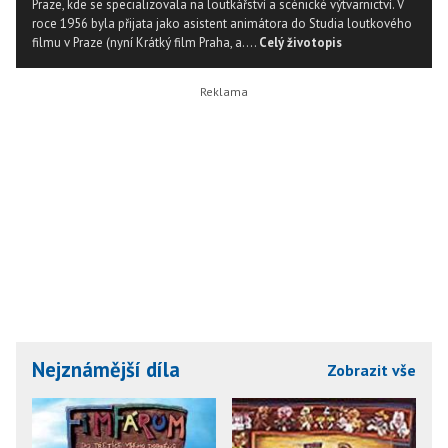
Praze, kde se specializovala na loutkářství a scénické výtvarnictví. V
roce 1956 byla přijata jako asistent animátora do Studia loutkového
filmu v Praze (nyní Krátký film Praha, a....
Celý životopis
Nejznámější díla
Zobrazit vše