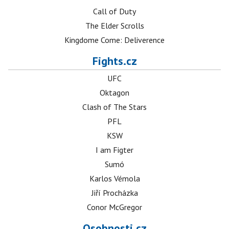
Call of Duty
The Elder Scrolls
Kingdome Come: Deliverence
Fights.cz
UFC
Oktagon
Clash of The Stars
PFL
KSW
I am Figter
Sumó
Karlos Vémola
Jiří Procházka
Conor McGregor
Osobnosti.cz