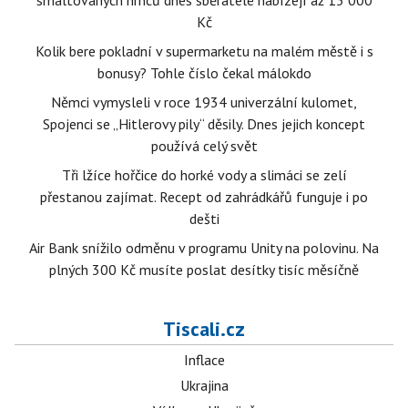
smaltovaných hrnců dnes sběratelé nabízejí až 15 000
Kč
Kolik bere pokladní v supermarketu na malém městě i s
bonusy? Tohle číslo čekal málokdo
Němci vymysleli v roce 1934 univerzální kulomet,
Spojenci se „Hitlerovy pily“ děsily. Dnes jejich koncept
používá celý svět
Tři lžíce hořčice do horké vody a slimáci se zelí
přestanou zajímat. Recept od zahrádkářů funguje i po
dešti
Air Bank snížilo odměnu v programu Unity na polovinu. Na
plných 300 Kč musíte poslat desítky tisíc měsíčně
Tiscali.cz
Inflace
Ukrajina