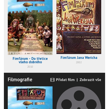
Fimfárum Jana Wericha
Fimfárum - Do třetice
všeho dobrého
2002
2010
Filmografie
Přidat film
|
Zobrazit vše