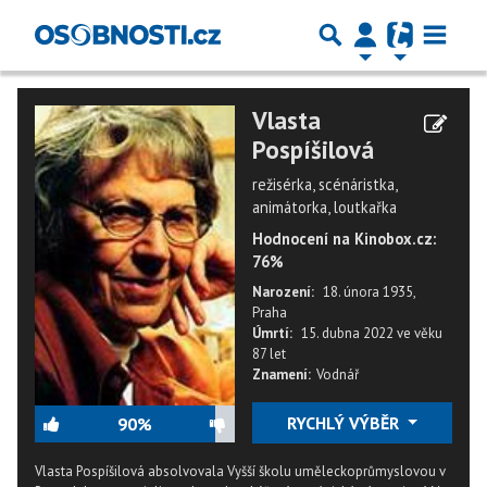
Vlasta
Pospíšilová
režisérka, scénáristka,
animátorka, loutkařka
Hodnocení na Kinobox.cz:
76%
Narození:
18. února 1935,
Praha
Úmrtí:
15. dubna 2022
ve věku
87 let
Znamení:
Vodnář
RYCHLÝ VÝBĚR
90%
Vlasta Pospíšilová absolvovala Vyšší školu uměleckoprůmyslovou v