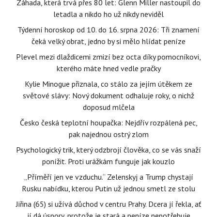
Záhada, která trvá přes 80 let: Glenn Miller nastoupil do
letadla a nikdo ho už nikdy neviděl
Týdenní horoskop od 10. do 16. srpna 2026: Tři znamení
čeká velký obrat, jedno by si mělo hlídat peníze
Plevel mezi dlaždicemi zmizí bez octa díky pomocníkovi,
kterého máte hned vedle pračky
Kylie Minogue přiznala, co stálo za jejím útěkem ze
světové slávy: Nový dokument odhaluje roky, o nichž
doposud mlčela
Česko česká teplotní houpačka: Nejdřív rozpálená pec,
pak najednou ostrý zlom
Psychologický trik, který odzbrojí člověka, co se vás snaží
ponížit. Proti urážkám funguje jak kouzlo
„Příměří jen ve vzduchu.“ Zelenskyj a Trump chystají
Rusku nabídku, kterou Putin už jednou smetl ze stolu
Jiřina (65) si užívá důchod v centru Prahy. Dcera jí řekla, ať
jí dá úspory, protože je stará a peníze nepotřebuje