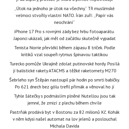
„Útok na jednoho je útok na všechny.“ Tři muslimské
velmoci stvořily vlastní NATO. Írán zuří: „Papír vás
neochrání“
iPhone 17 Pro s rovnými zády bez hrbu fotoaparátu.
Japonci ukázali, jak měl od začátku skutečně vypadat
Tenista Norrie převlékl během zápasu 8 triček. Podle
kritiků vzal soupeři rytmus špinavou taktikou
Turecko pomůže Ukrajině zdolat putinovské hordy. Posílá
jí balistické rakety ATACMS a těžké raketomety M270
Šebrleho syn Štěpán nastoupil pár hodin po smrti babičky.
Po 621 dnech bez gólu trefil přímák a věnoval ho jí
Tyhle šátečky s podmáslím plněné Nutellou jsou tak
jemné, že zmizí z plechu během chvíle
Pastrňák prodává byt v Bostonu za 82 milionů Kč. Kohák
v něm kdysi našel automat na lov jelenů a poslouchal
Michala Davida