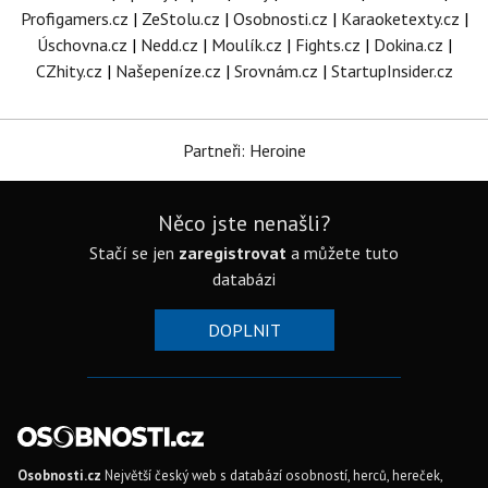
Profigamers.cz
|
ZeStolu.cz
|
Osobnosti.cz
|
Karaoketexty.cz
|
Úschovna.cz
|
Nedd.cz
|
Moulík.cz
|
Fights.cz
|
Dokina.cz
|
CZhity.cz
|
Našepeníze.cz
|
Srovnám.cz
|
StartupInsider.cz
Partneři: Heroine
Něco jste nenašli?
Stačí se jen
zaregistrovat
a můžete tuto
databázi
DOPLNIT
Osobnosti.cz
Největší český web s databází osobností, herců, hereček,