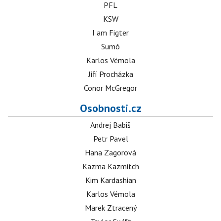
PFL
KSW
I am Figter
Sumó
Karlos Vémola
Jiří Procházka
Conor McGregor
Osobnosti.cz
Andrej Babiš
Petr Pavel
Hana Zagorová
Kazma Kazmitch
Kim Kardashian
Karlos Vémola
Marek Ztracený