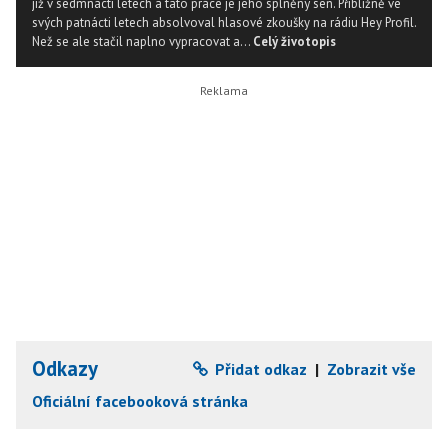
již v sedmnácti letech a tato práce je jeho splněný sen. Přibližně ve
svých patnácti letech absolvoval hlasové zkoušky na rádiu Hey Profil.
Než se ale stačil naplno vypracovat a...
Celý životopis
Odkazy
Přidat odkaz
|
Zobrazit vše
Oficiální facebooková stránka