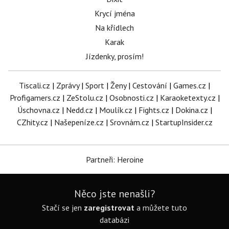
Krycí jména
Na křídlech
Karak
Jízdenky, prosím!
Tiscali.cz
|
Zprávy
|
Sport
|
Ženy
|
Cestování
|
Games.cz
|
Profigamers.cz
|
ZeStolu.cz
|
Osobnosti.cz
|
Karaoketexty.cz
|
Úschovna.cz
|
Nedd.cz
|
Moulík.cz
|
Fights.cz
|
Dokina.cz
|
CZhity.cz
|
Našepeníze.cz
|
Srovnám.cz
|
StartupInsider.cz
Partneři: Heroine
Něco jste nenašli?
Stačí se jen
zaregistrovat
a můžete tuto
databázi