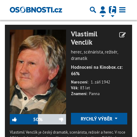
Vlastimil
Venclík
herec, scénárista, režisér,
dramatik
Hodnocení na Kinobox.cz:
66%
Narození:
1. září 1942
Věk:
83 let
Znamení:
Panna
RYCHLÝ VÝBĚR
50%
Vlastimil Venclík je český dramatik, scenárista, režisér a herec. V roce