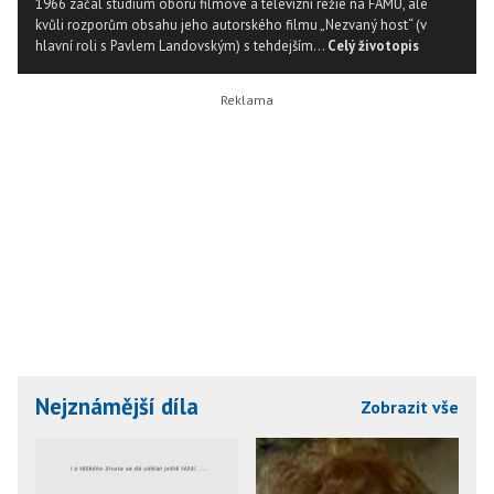
1966 začal studium oboru filmové a televizní režie na FAMU, ale
kvůli rozporům obsahu jeho autorského filmu „Nezvaný host“ (v
hlavní roli s Pavlem Landovským) s tehdejším...
Celý životopis
Nejznámější díla
Zobrazit vše