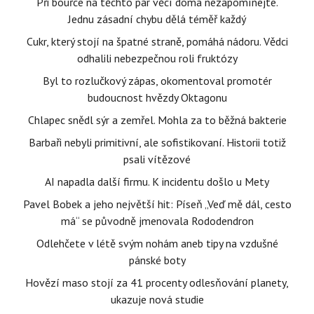
Při bouřce na těchto pár věcí doma nezapomínejte.
Jednu zásadní chybu dělá téměř každý
Cukr, který stojí na špatné straně, pomáhá nádoru. Vědci
odhalili nebezpečnou roli fruktózy
Byl to rozlučkový zápas, okomentoval promotér
budoucnost hvězdy Oktagonu
Chlapec snědl sýr a zemřel. Mohla za to běžná bakterie
Barbaři nebyli primitivní, ale sofistikovaní. Historii totiž
psali vítězové
AI napadla další firmu. K incidentu došlo u Mety
Pavel Bobek a jeho největší hit: Píseň „Veď mě dál, cesto
má“ se původně jmenovala Rododendron
Odlehčete v létě svým nohám aneb tipy na vzdušné
pánské boty
Hovězí maso stojí za 41 procenty odlesňování planety,
ukazuje nová studie