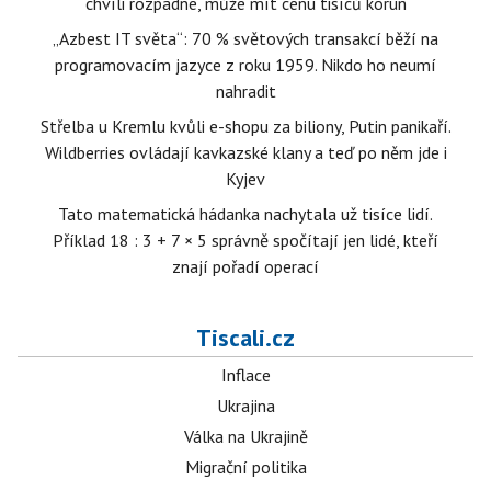
chvíli rozpadne, může mít cenu tisíců korun
„Azbest IT světa“: 70 % světových transakcí běží na
programovacím jazyce z roku 1959. Nikdo ho neumí
nahradit
Střelba u Kremlu kvůli e-shopu za biliony, Putin panikaří.
Wildberries ovládají kavkazské klany a teď po něm jde i
Kyjev
Tato matematická hádanka nachytala už tisíce lidí.
Příklad 18 : 3 + 7 × 5 správně spočítají jen lidé, kteří
znají pořadí operací
Tiscali.cz
Inflace
Ukrajina
Válka na Ukrajině
Migrační politika