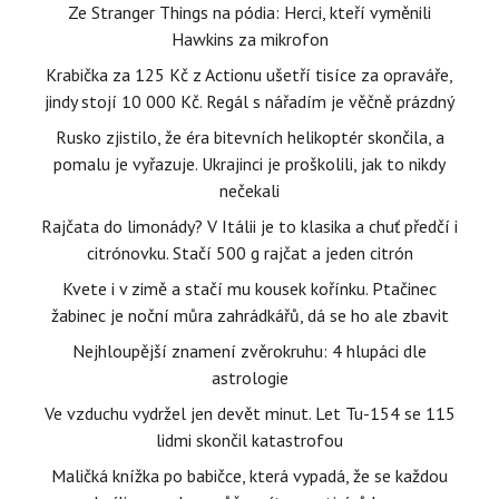
Ze Stranger Things na pódia: Herci, kteří vyměnili
Hawkins za mikrofon
Krabička za 125 Kč z Actionu ušetří tisíce za opraváře,
jindy stojí 10 000 Kč. Regál s nářadím je věčně prázdný
Rusko zjistilo, že éra bitevních helikoptér skončila, a
pomalu je vyřazuje. Ukrajinci je proškolili, jak to nikdy
nečekali
Rajčata do limonády? V Itálii je to klasika a chuť předčí i
citrónovku. Stačí 500 g rajčat a jeden citrón
Kvete i v zimě a stačí mu kousek kořínku. Ptačinec
žabinec je noční můra zahrádkářů, dá se ho ale zbavit
Nejhloupější znamení zvěrokruhu: 4 hlupáci dle
astrologie
Ve vzduchu vydržel jen devět minut. Let Tu-154 se 115
lidmi skončil katastrofou
Maličká knížka po babičce, která vypadá, že se každou