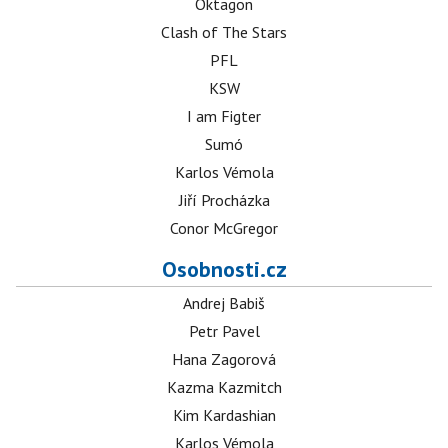
Oktagon
Clash of The Stars
PFL
KSW
I am Figter
Sumó
Karlos Vémola
Jiří Procházka
Conor McGregor
Osobnosti.cz
Andrej Babiš
Petr Pavel
Hana Zagorová
Kazma Kazmitch
Kim Kardashian
Karlos Vémola