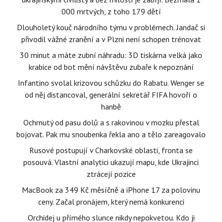
000 mrtvých, z toho 179 dětí
Dlouholetý kouč národního týmu v problémech. Jandač si
přivodil vážné zranění a v Plzni není schopen trénovat
30 minut a máte zubní náhradu: 3D tiskárna velká jako
krabice od bot mění návštěvu zubaře k nepoznání
Infantino svolal krizovou schůzku do Rabatu. Wenger se
od něj distancoval, generální sekretář FIFA hovoří o
hanbě
Ochrnutý od pasu dolů a s rakovinou v mozku přestal
bojovat. Pak mu snoubenka řekla ano a tělo zareagovalo
Rusové postupují v Charkovské oblasti, fronta se
posouvá. Vlastní analytici ukazují mapu, kde Ukrajinci
ztrácejí pozice
MacBook za 349 Kč měsíčně a iPhone 17 za polovinu
ceny. Začal pronájem, který nemá konkurenci
Orchidej u přímého slunce nikdy nepokvetou. Kdo ji