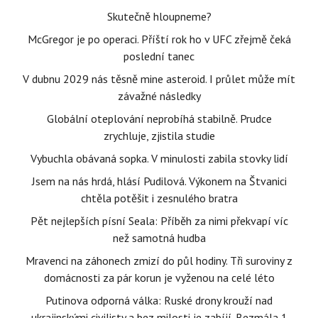
Skutečně hloupneme?
McGregor je po operaci. Příští rok ho v UFC zřejmě čeká
poslední tanec
V dubnu 2029 nás těsně mine asteroid. I průlet může mít
závažné následky
Globální oteplování neprobíhá stabilně. Prudce
zrychluje, zjistila studie
Vybuchla obávaná sopka. V minulosti zabila stovky lidí
Jsem na nás hrdá, hlásí Pudilová. Výkonem na Štvanici
chtěla potěšit i zesnulého bratra
Pět nejlepších písní Seala: Příběh za nimi překvapí víc
než samotná hudba
Mravenci na záhonech zmizí do půl hodiny. Tři suroviny z
domácnosti za pár korun je vyženou na celé léto
Putinova odporná válka: Ruské drony krouží nad
ukrajinskými civilisty a bez milosti je zabíjí. Bezmála 1