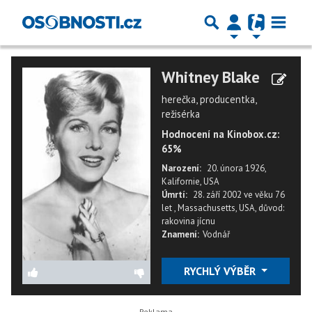
Whitney Blake
herečka, producentka,
režisérka
Hodnocení na Kinobox.cz:
65%
Narození:
20. února 1926,
Kalifornie, USA
Úmrtí:
28. září 2002
ve věku
76
let
,
Massachusetts, USA
,
důvod:
rakovina jícnu
Znamení:
Vodnář
RYCHLÝ VÝBĚR