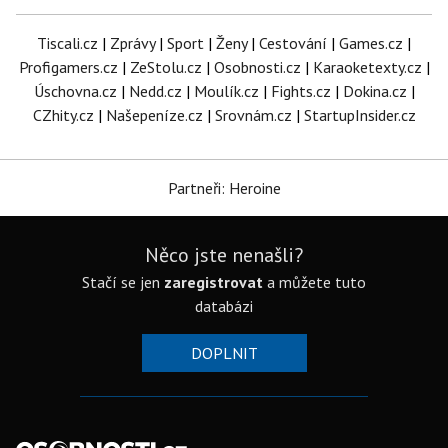
Tiscali.cz
|
Zprávy
|
Sport
|
Ženy
|
Cestování
|
Games.cz
|
Profigamers.cz
|
ZeStolu.cz
|
Osobnosti.cz
|
Karaoketexty.cz
|
Úschovna.cz
|
Nedd.cz
|
Moulík.cz
|
Fights.cz
|
Dokina.cz
|
CZhity.cz
|
Našepeníze.cz
|
Srovnám.cz
|
StartupInsider.cz
Partneři: Heroine
Něco jste nenašli?
Stačí se jen
zaregistrovat
a můžete tuto
databázi
DOPLNIT