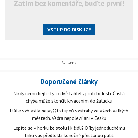
Zatím bez komentáře, buďte první!
VSTUP DO DISKUZE
Doporučené články
Nikdy nemíchejte tyto dvě tablety proti bolesti. Častá
chyba může skončit krvácením do žaludku
Itálie vyhlásila nejvyšší stupeň výstrahy ve všech velkých
městech. Vedra nepoleví ani v Česku
Lepíte se v horku ke stolu i k židli? Díky jednoduchému
triku vás předloktí konečně přestanou pálit