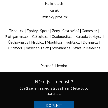
Na křídlech
Karak
Jízdenky, prosím!
Tiscali.cz
|
Zprávy
|
Sport
|
Ženy
|
Cestování
|
Games.cz
|
Profigamers.cz
|
ZeStolu.cz
|
Osobnosti.cz
|
Karaoketexty.cz
|
Úschovna.cz
|
Nedd.cz
|
Moulík.cz
|
Fights.cz
|
Dokina.cz
|
CZhity.cz
|
Našepeníze.cz
|
Srovnám.cz
|
StartupInsider.cz
Partneři: Heroine
Něco jste nenašli?
Stačí se jen
zaregistrovat
a můžete tuto
databázi
DOPLNIT