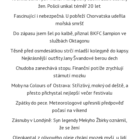
žen. Policii unikal téměř 20 let
Fascinující i nebezpečná. U pobřeží Chorvatska udeřila
mořská smršť
Do zápasu jsem šel po kalbě, přiznal BKFC šampion ve
službách Oktagonu
Těsně před osmdesátkou strčí mladší kolegyně do kapsy.
Nejkrásnější outfity Jany Švandové berou dech
Chudoba zanechává stopu. Finanční potíže zrychlují
stárnutí mozku
Moby na Colours of Ostrava: Střízlivý, mokrý od deště, a
přesto přichystal nejlepší večer festivalu
Zpátky do pece. Meteorologové upřesnili předpověď
počasí na víkend
Zásnuby v Londýně: Syn legendy Mekyho Žbirky oznámil,
že se žení
Oleokantal z olivového oleje chrání mozek myší, u lidí