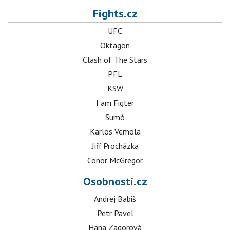
Fights.cz
UFC
Oktagon
Clash of The Stars
PFL
KSW
I am Figter
Sumó
Karlos Vémola
Jiří Procházka
Conor McGregor
Osobnosti.cz
Andrej Babiš
Petr Pavel
Hana Zagorová