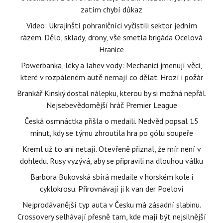
zatím chybí důkaz
Video: Ukrajinští pohraničníci vyčistili sektor jedním
rázem. Dělo, sklady, drony, vše smetla brigáda Ocelová
Hranice
Powerbanka, léky a lahev vody: Mechanici jmenují věci,
které v rozpáleném autě nemají co dělat. Hrozí i požár
Brankář Kinský dostal nálepku, kterou by si možná nepřál.
Nejsebevědomější hráč Premier League
Česká osmnáctka přišla o medaili. Nedvěd popsal 15
minut, kdy se týmu zhroutila hra po gólu soupeře
Kreml už to ani netají. Otevřeně přiznal, že mír není v
dohledu. Rusy vyzývá, aby se připravili na dlouhou válku
Barbora Bukovská sbírá medaile v horském kole i
cyklokrosu. Přirovnávají ji k van der Poelovi
Nejprodávanější typ auta v Česku má zásadní slabinu.
Crossovery selhávají přesně tam, kde mají být nejsilnější