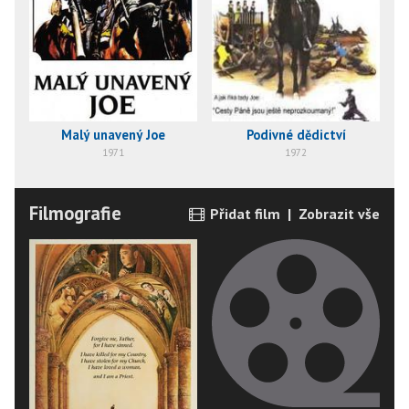
Malý unavený Joe
Podivné dědictví
1971
1972
Filmografie
Přidat film
|
Zobrazit vše