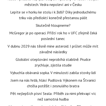
městech. Vedra nepoleví ani v Česku
Lepíte se v horku ke stolu i k židli? Díky jednoduchému
triku vás předloktí konečně přestanou pálit
Skutečně hloupneme?
McGregor je po operaci. Příští rok ho v UFC zřejmě čeká
poslední tanec
V dubnu 2029 nás těsně mine asteroid. I průlet může mít
závažné následky
Globální oteplování neprobíhá stabilně. Prudce
zrychluje, zjistila studie
Vybuchla obávaná sopka. V minulosti zabila stovky lidí
Jsem na nás hrdá, hlásí Pudilová. Výkonem na Štvanici
chtěla potěšit i zesnulého bratra
Pět nejlepších písní Seala: Příběh za nimi překvapí víc
než samotná hudba