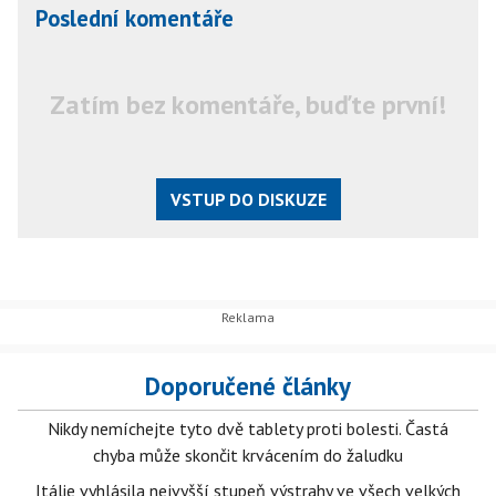
Poslední komentáře
Zatím bez komentáře, buďte první!
VSTUP DO DISKUZE
Doporučené články
Nikdy nemíchejte tyto dvě tablety proti bolesti. Častá
chyba může skončit krvácením do žaludku
Itálie vyhlásila nejvyšší stupeň výstrahy ve všech velkých