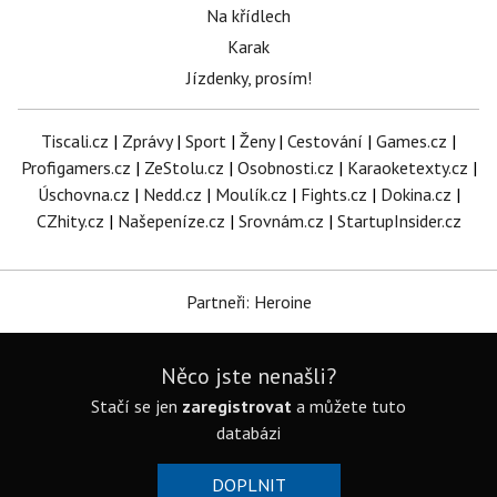
Na křídlech
Karak
Jízdenky, prosím!
Tiscali.cz
|
Zprávy
|
Sport
|
Ženy
|
Cestování
|
Games.cz
|
Profigamers.cz
|
ZeStolu.cz
|
Osobnosti.cz
|
Karaoketexty.cz
|
Úschovna.cz
|
Nedd.cz
|
Moulík.cz
|
Fights.cz
|
Dokina.cz
|
CZhity.cz
|
Našepeníze.cz
|
Srovnám.cz
|
StartupInsider.cz
Partneři: Heroine
Něco jste nenašli?
Stačí se jen
zaregistrovat
a můžete tuto
databázi
DOPLNIT