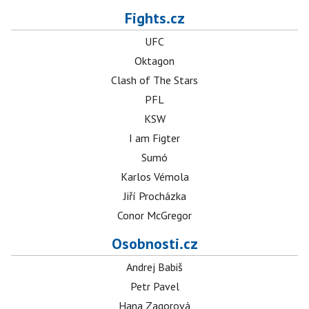
Fights.cz
UFC
Oktagon
Clash of The Stars
PFL
KSW
I am Figter
Sumó
Karlos Vémola
Jiří Procházka
Conor McGregor
Osobnosti.cz
Andrej Babiš
Petr Pavel
Hana Zagorová