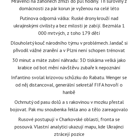
Mravenci na záhonech zmizí do půl hodiny. Tři suroviny z
domácnosti za pár korun je vyženou na celé léto
Putinova odporná válka: Ruské drony krouží nad
ukrajinskými civilisty a bez milosti je zabíjí. Bezmála 1
000 mrtvých, z toho 179 dětí
Dlouholetý kouč národního týmu v problémech. Jandač si
přivodil vážné zranění a v Plzni není schopen trénovat
30 minut a máte zubní náhradu: 3D tiskárna velká jako
krabice od bot mění návštěvu zubaře k nepoznání
Infantino svolal krizovou schůzku do Rabatu. Wenger se
od něj distancoval, generální sekretář FIFA hovoří o
hanbě
Ochrnutý od pasu dolů a s rakovinou v mozku přestal
bojovat. Pak mu snoubenka řekla ano a tělo zareagovalo
Rusové postupují v Charkovské oblasti, fronta se
posouvá. Vlastní analytici ukazují mapu, kde Ukrajinci
ztrácejí pozice