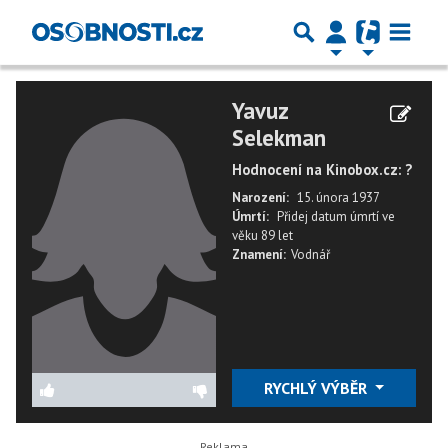
Yavuz
Selekman
Hodnocení na Kinobox.cz: ?
Narození:
15. února 1937
Úmrtí:
Přidej datum úmrtí
ve
věku
89 let
Znamení:
Vodnář
RYCHLÝ VÝBĚR