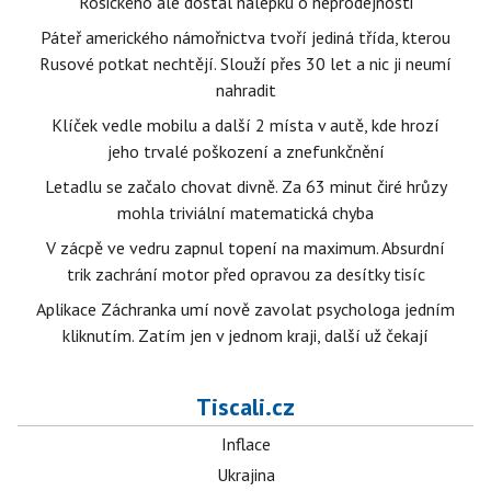
Rosického ale dostal nálepku o neprodejnosti
Páteř amerického námořnictva tvoří jediná třída, kterou
Rusové potkat nechtějí. Slouží přes 30 let a nic ji neumí
nahradit
Klíček vedle mobilu a další 2 místa v autě, kde hrozí
jeho trvalé poškození a znefunkčnění
Letadlu se začalo chovat divně. Za 63 minut čiré hrůzy
mohla triviální matematická chyba
V zácpě ve vedru zapnul topení na maximum. Absurdní
trik zachrání motor před opravou za desítky tisíc
Aplikace Záchranka umí nově zavolat psychologa jedním
kliknutím. Zatím jen v jednom kraji, další už čekají
Tiscali.cz
Inflace
Ukrajina