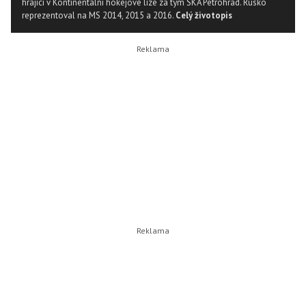
hrající v Kontinentální hokejové lize za tým SKA Petrohrad. Rusko
reprezentoval na MS 2014, 2015 a 2016.
Celý životopis