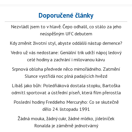
Doporučené články
Nezvládl jsem to v hlavě. Čepo odhalil, co stálo za jeho
neúspěšným UFC debutem
Kdy změnit životní styl, abyste oddálili nástup demence?
Vedro už vás nedostane: Geniální trik udrží nápoj ledový
celé hodiny a zachrání i milovanou kávu
Srpnová obloha předvede něco mimořádného. Zatmění
Slunce vystřídá noc plná padajících hvězd
Líbáš jako bůh: Poledňáková dostala stopku, Bartoška
odmítl sportovat a ústřední píseň, která film přerostla
Poslední hodiny Freddieho Mercuryho: Co se skutečně
dělo 24. listopadu 1991
Žádná mouka, žádný cukr, žádné mléko, jídelníček
Ronalda je záměrně jednotvárný