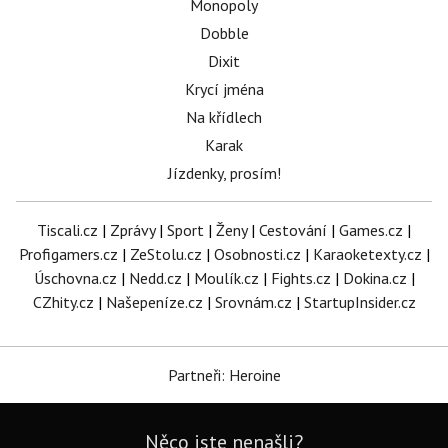
Monopoly
Dobble
Dixit
Krycí jména
Na křídlech
Karak
Jízdenky, prosím!
Tiscali.cz
|
Zprávy
|
Sport
|
Ženy
|
Cestování
|
Games.cz
|
Profigamers.cz
|
ZeStolu.cz
|
Osobnosti.cz
|
Karaoketexty.cz
|
Úschovna.cz
|
Nedd.cz
|
Moulík.cz
|
Fights.cz
|
Dokina.cz
|
CZhity.cz
|
Našepeníze.cz
|
Srovnám.cz
|
StartupInsider.cz
Partneři: Heroine
Něco jste nenašli?