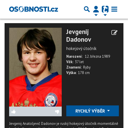
Jevgenij
Dadonov
hokejový útočník
Narození:
12. března 1989
Věk:
37 let
Znamení:
Ryby
Výška:
178 cm
RYCHLÝ VÝBĚR
Jevgenij Anatoljevič Dadonov je ruský hokejový útočník momentálně