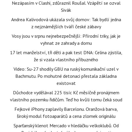
Nezápasím v Clashi, zdůraznil Roušal. Vzápětí se ozval
Sivák
Andrea Kalivodová ukázala svůj domov: Tak bydlí jedna
z nejznámějších tváří české zábavy
Vosy jsou v srpnu nejnebezpečnější: Přírodní triky, jak je
vyhnat ze zahrady a domu
17 let manželství, tři děti a pak test DNA: Celina zjistila,
že si vzala vlastního příbuzného
Video: Su-27 shodily GBU na ruský komunikační uzel v
Bachmutu. Po mohutné detonaci přestala základna
existovat
Důchodce vydělával 225 tisíc Kč měsíčně pronájmem
vlastního pozemku řidičům. Teď ho kvůli tomu čeká soud
Fejkové iPhony zaplavily Barcelonu. Oranžová barva,
široký modul fotoaparátů a cena zlomek originálu
Sparťanský klenot Mercado v hledáčku velkoklubů. Od