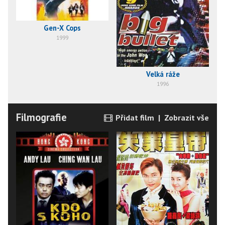
Gen-X Cops
1999
Velká ráže
1996
Filmografie
Přidat film
|
Zobrazit vše