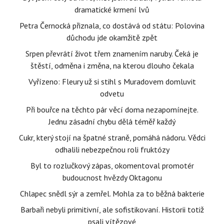
dramatické krmení lvů
Petra Černocká přiznala, co dostává od státu: Polovina
důchodu jde okamžitě zpět
Srpen převrátí život třem znamením naruby. Čeká je
štěstí, odměna i změna, na kterou dlouho čekala
Vyřízeno: Fleury už si stihl s Muradovem domluvit
odvetu
Při bouřce na těchto pár věcí doma nezapomínejte.
Jednu zásadní chybu dělá téměř každý
Cukr, který stojí na špatné straně, pomáhá nádoru. Vědci
odhalili nebezpečnou roli fruktózy
Byl to rozlučkový zápas, okomentoval promotér
budoucnost hvězdy Oktagonu
Chlapec snědl sýr a zemřel. Mohla za to běžná bakterie
Barbaři nebyli primitivní, ale sofistikovaní. Historii totiž
psali vítězové