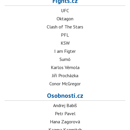
Fights.cz
UFC
Oktagon
Clash of The Stars
PFL
KSW
I am Figter
Sumó
Karlos Vémola
Jiří Procházka
Conor McGregor
Osobnosti.cz
Andrej Babiš
Petr Pavel
Hana Zagorová
Kazma Kazmitch