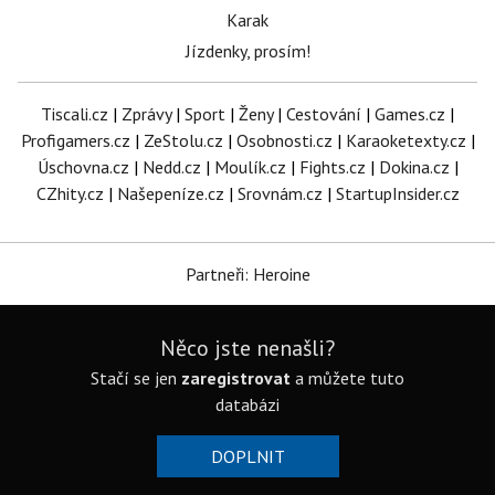
Karak
Jízdenky, prosím!
Tiscali.cz
|
Zprávy
|
Sport
|
Ženy
|
Cestování
|
Games.cz
|
Profigamers.cz
|
ZeStolu.cz
|
Osobnosti.cz
|
Karaoketexty.cz
|
Úschovna.cz
|
Nedd.cz
|
Moulík.cz
|
Fights.cz
|
Dokina.cz
|
CZhity.cz
|
Našepeníze.cz
|
Srovnám.cz
|
StartupInsider.cz
Partneři: Heroine
Něco jste nenašli?
Stačí se jen
zaregistrovat
a můžete tuto
databázi
DOPLNIT