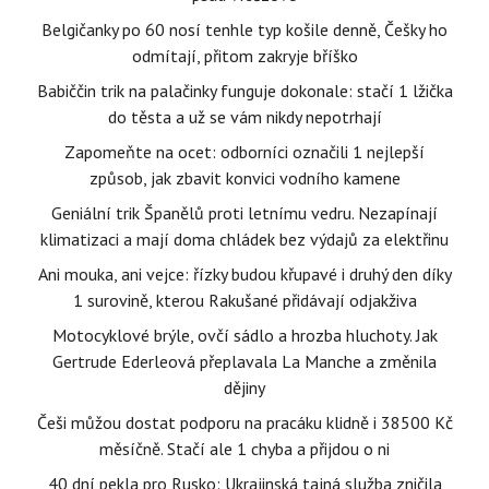
Belgičanky po 60 nosí tenhle typ košile denně, Češky ho
odmítají, přitom zakryje bříško
Babiččin trik na palačinky funguje dokonale: stačí 1 lžička
do těsta a už se vám nikdy nepotrhají
Zapomeňte na ocet: odborníci označili 1 nejlepší
způsob, jak zbavit konvici vodního kamene
Geniální trik Španělů proti letnímu vedru. Nezapínají
klimatizaci a mají doma chládek bez výdajů za elektřinu
Ani mouka, ani vejce: řízky budou křupavé i druhý den díky
1 surovině, kterou Rakušané přidávají odjakživa
Motocyklové brýle, ovčí sádlo a hrozba hluchoty. Jak
Gertrude Ederleová přeplavala La Manche a změnila
dějiny
Češi můžou dostat podporu na pracáku klidně i 38500 Kč
měsíčně. Stačí ale 1 chyba a přijdou o ni
40 dní pekla pro Rusko: Ukrajinská tajná služba zničila