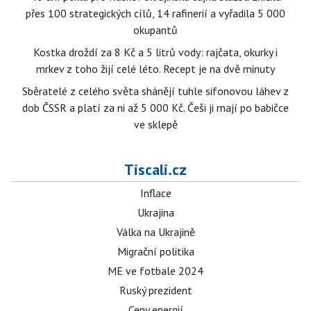
přes 100 strategických cílů, 14 rafinerií a vyřadila 5 000
okupantů
Kostka droždí za 8 Kč a 5 litrů vody: rajčata, okurky i
mrkev z toho žijí celé léto. Recept je na dvě minuty
Sběratelé z celého světa shánějí tuhle sifonovou láhev z
dob ČSSR a platí za ni až 5 000 Kč. Češi ji mají po babičce
ve sklepě
Tiscali.cz
Inflace
Ukrajina
Válka na Ukrajině
Migrační politika
ME ve fotbale 2024
Ruský prezident
Ceny energií