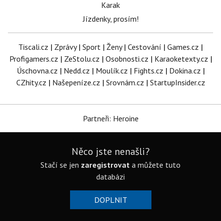
Karak
Jízdenky, prosím!
Tiscali.cz
|
Zprávy
|
Sport
|
Ženy
|
Cestování
|
Games.cz
|
Profigamers.cz
|
ZeStolu.cz
|
Osobnosti.cz
|
Karaoketexty.cz
|
Úschovna.cz
|
Nedd.cz
|
Moulík.cz
|
Fights.cz
|
Dokina.cz
|
CZhity.cz
|
Našepeníze.cz
|
Srovnám.cz
|
StartupInsider.cz
Partneři: Heroine
Něco jste nenašli?
Stačí se jen
zaregistrovat
a můžete tuto
databázi
DOPLNIT