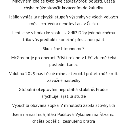
Nikdy nemíchejte tyto dvě tablety proti bolesti. Častá
chyba může skončit krvácením do žaludku
Itálie vyhlásila nejvyšší stupeň výstrahy ve všech velkých
městech. Vedra nepoleví ani v Česku
Lepíte se v horku ke stolu i k židli? Díky jednoduchému
triku vás předloktí konečně přestanou pálit
Skutečně hloupneme?
McGregor je po operaci. Příští rok ho v UFC zřejmě čeká
poslední tanec
V dubnu 2029 nás těsně mine asteroid. I průlet může mít
závažné následky
Globální oteplování neprobíhá stabilně. Prudce
zrychluje, zjistila studie
Vybuchla obávaná sopka. V minulosti zabila stovky lidí
Jsem na nás hrdá, hlásí Pudilová. Výkonem na Štvanici
chtěla potěšit i zesnulého bratra