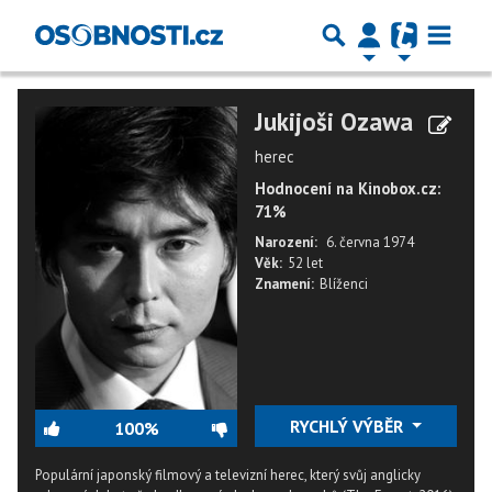
Jukijoši Ozawa
herec
Hodnocení na Kinobox.cz:
71%
Narození:
6. června 1974
Věk:
52 let
Znamení:
Blíženci
RYCHLÝ VÝBĚR
100%
Populární japonský filmový a televizní herec, který svůj anglicky