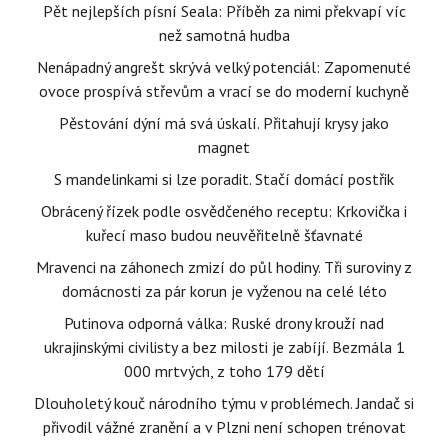
Pět nejlepších písní Seala: Příběh za nimi překvapí víc
než samotná hudba
Nenápadný angrešt skrývá velký potenciál: Zapomenuté
ovoce prospívá střevům a vrací se do moderní kuchyně
Pěstování dýní má svá úskalí. Přitahují krysy jako
magnet
S mandelinkami si lze poradit. Stačí domácí postřik
Obrácený řízek podle osvědčeného receptu: Krkovička i
kuřecí maso budou neuvěřitelně šťavnaté
Mravenci na záhonech zmizí do půl hodiny. Tři suroviny z
domácnosti za pár korun je vyženou na celé léto
Putinova odporná válka: Ruské drony krouží nad
ukrajinskými civilisty a bez milosti je zabíjí. Bezmála 1
000 mrtvých, z toho 179 dětí
Dlouholetý kouč národního týmu v problémech. Jandač si
přivodil vážné zranění a v Plzni není schopen trénovat