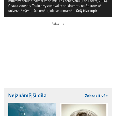
mluvený debut předvedl ve snímku Les sebervahů (The Forest, 2016).
Ozawa vyrostl v Tokiu a vystudoval teorii dramatu na Bostonské
univerzitě výtvarných umění, kde se primárně...
Celý životopis
Nejznámější díla
Zobrazit vše