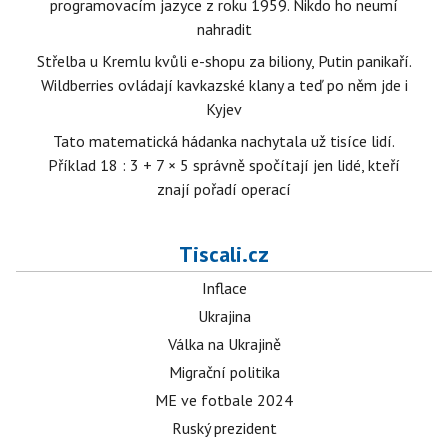
programovacím jazyce z roku 1959. Nikdo ho neumí
nahradit
Střelba u Kremlu kvůli e-shopu za biliony, Putin panikaří.
Wildberries ovládají kavkazské klany a teď po něm jde i
Kyjev
Tato matematická hádanka nachytala už tisíce lidí.
Příklad 18 : 3 + 7 × 5 správně spočítají jen lidé, kteří
znají pořadí operací
Tiscali.cz
Inflace
Ukrajina
Válka na Ukrajině
Migrační politika
ME ve fotbale 2024
Ruský prezident