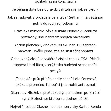
ochladí až na konci srpna
Je běhání dole bez opravdu tak zdravé, jak se tvrdí?
Jak se radovat z orchideje celá léta? Selhání má většinou
jediný důvod, radí odborníci
Brazilská mikrobioložka získala Nobelovu cenu za
potraviny, umí nahradit hnojiva bakteriemi
Action překvapil, v novém letáku nabízí i zahradní
nábytek. Ověřili jsme, zda se skutečně vyplatí
Odsouzený zloděj a vyděrač získal cenu z OSA: Příběh
rappera Hard Rica, který česká hudební scéna raději
neslyší
„Tentokrát píšu příběh podle sebe." Lela Ceterová
ukázala proměnu, fanoušci ji nemohli ani poznat
Stanislav Hložek si prošel velkým smutkem po ztrátě
syna: Bolest, se kterou se dodnes učí žít
Největší odpad Clashe, nebral si servítky Karlos Benda