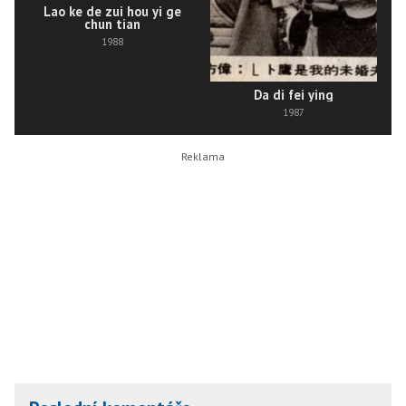
Lao ke de zui hou yi ge
chun tian
1988
Da di fei ying
1987