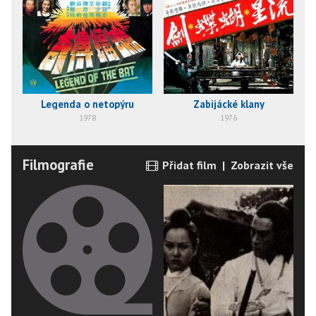
Legenda o netopýru
Zabijácké klany
B
1978
1976
Filmografie
Přidat film
|
Zobrazit vše