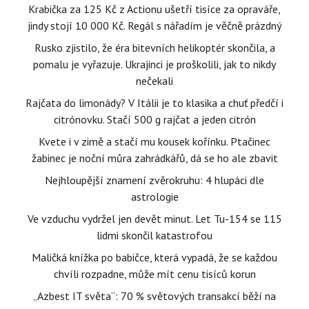
Krabička za 125 Kč z Actionu ušetří tisíce za opraváře,
jindy stojí 10 000 Kč. Regál s nářadím je věčně prázdný
Rusko zjistilo, že éra bitevních helikoptér skončila, a
pomalu je vyřazuje. Ukrajinci je proškolili, jak to nikdy
nečekali
Rajčata do limonády? V Itálii je to klasika a chuť předčí i
citrónovku. Stačí 500 g rajčat a jeden citrón
Kvete i v zimě a stačí mu kousek kořínku. Ptačinec
žabinec je noční můra zahrádkářů, dá se ho ale zbavit
Nejhloupější znamení zvěrokruhu: 4 hlupáci dle
astrologie
Ve vzduchu vydržel jen devět minut. Let Tu-154 se 115
lidmi skončil katastrofou
Maličká knížka po babičce, která vypadá, že se každou
chvíli rozpadne, může mít cenu tisíců korun
„Azbest IT světa“: 70 % světových transakcí běží na