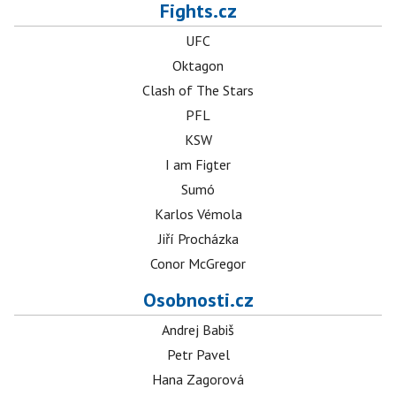
Fights.cz
UFC
Oktagon
Clash of The Stars
PFL
KSW
I am Figter
Sumó
Karlos Vémola
Jiří Procházka
Conor McGregor
Osobnosti.cz
Andrej Babiš
Petr Pavel
Hana Zagorová