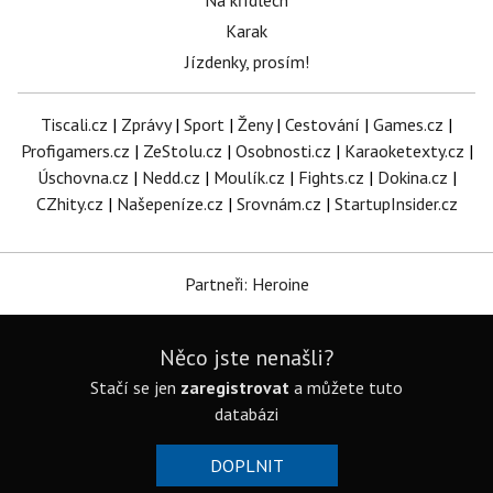
Na křídlech
Karak
Jízdenky, prosím!
Tiscali.cz
|
Zprávy
|
Sport
|
Ženy
|
Cestování
|
Games.cz
|
Profigamers.cz
|
ZeStolu.cz
|
Osobnosti.cz
|
Karaoketexty.cz
|
Úschovna.cz
|
Nedd.cz
|
Moulík.cz
|
Fights.cz
|
Dokina.cz
|
CZhity.cz
|
Našepeníze.cz
|
Srovnám.cz
|
StartupInsider.cz
Partneři: Heroine
Něco jste nenašli?
Stačí se jen
zaregistrovat
a můžete tuto
databázi
DOPLNIT