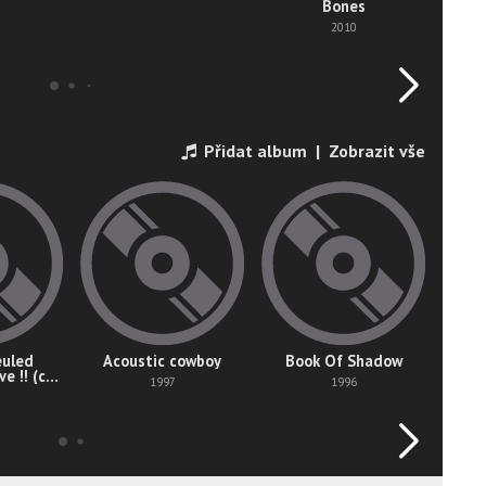
Bones
Blac
2010
Přidat album
|
Zobrazit vše
euled
Acoustic cowboy
Book Of Shadow
P
ve !! (cd
1997
1996