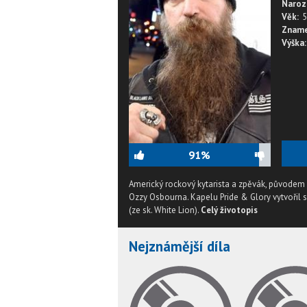
Naroz
Věk:
5
Zname
Výška:
91%
Americký rockový kytarista a zpěvák, původem z
Ozzy Osbourna. Kapelu Pride & Glory vytvoř
(ze sk. White Lion).
Celý životopis
Nejznámější díla