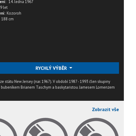
ení:
14. ledna 1967
9 let
ní:
Kozoroh
188 cm
RYCHLÝ VÝBĚR
e státu New Jersey (nar. 1967). V období 1987 - 1993 člen skupiny
il s bubeníkem Brianem Taschym a baskytaristou Jamesem Lomenzem
Zobrazit vše