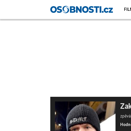
FIL
Za
zpěvák
Hodno