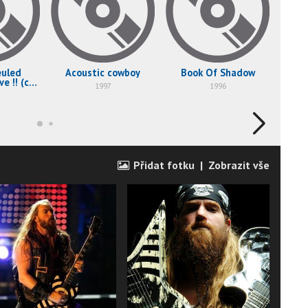
euled
Acoustic cowboy
Book Of Shadow
P
ve !! (cd
1997
1996
Přidat fotku
|
Zobrazit vše