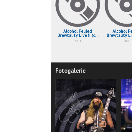
Alcohol Feuled
Alcohol F
Brewtality Live !! (cd
Brewtality Li
2)
1)
2001
2001
Fotogalerie