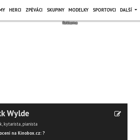
MY
HERCI
ZPĚVÁCI
SKUPINY
MODELKY
SPORTOVCI
DALŠÍ
kk Wylde
, kytarista, pianista
cení na Kinobox.cz: ?