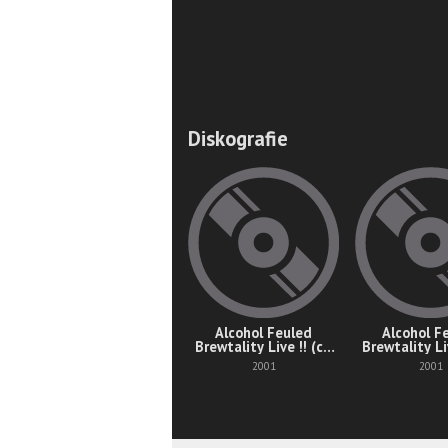
Diskografie
Alcohol Feuled
Alcohol F
Brewtality Live !! (cd
Brewtality Li
2)
1)
2001
2001