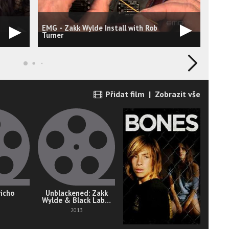
EMG - Zakk Wylde Install with Rob
Zakk
Turner
Přidat film
|
Zobrazit vše
richo
Unblackened: Zakk
Wylde & Black Label
Society Live
2013