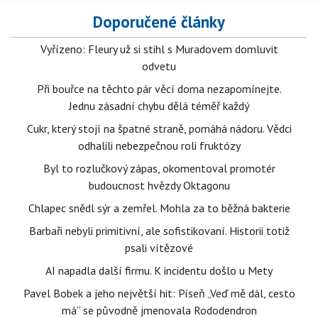
Doporučené články
Vyřízeno: Fleury už si stihl s Muradovem domluvit
odvetu
Při bouřce na těchto pár věcí doma nezapomínejte.
Jednu zásadní chybu dělá téměř každý
Cukr, který stojí na špatné straně, pomáhá nádoru. Vědci
odhalili nebezpečnou roli fruktózy
Byl to rozlučkový zápas, okomentoval promotér
budoucnost hvězdy Oktagonu
Chlapec snědl sýr a zemřel. Mohla za to běžná bakterie
Barbaři nebyli primitivní, ale sofistikovaní. Historii totiž
psali vítězové
AI napadla další firmu. K incidentu došlo u Mety
Pavel Bobek a jeho největší hit: Píseň „Veď mě dál, cesto
má“ se původně jmenovala Rododendron