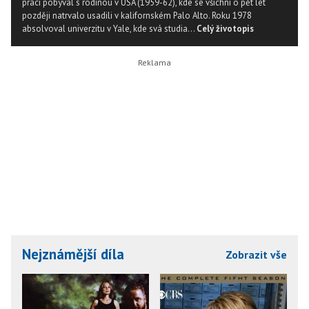
práci pobýval s rodinou v USA (1959-62), kde se všichni o pět let
později natrvalo usadili v kalifornském Palo Alto. Roku 1978
absolvoval univerzitu v Yale, kde svá studia...
Celý životopis
Nejznámější díla
Zobrazit vše