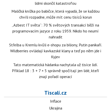
lidmi skončil katastrofou
Maličká knížka po babičce, která vypadá, že se každou
chvíli rozpadne, může mít cenu tisíců korun
„Azbest IT světa“: 70 % světových transakcí běží na
programovacím jazyce z roku 1959. Nikdo ho neumí
nahradit
Střelba u Kremlu kvůli e-shopu za biliony, Putin panikaří.
Wildberries ovládají kavkazské klany a teď po něm jde i
Kyjev
Tato matematická hádanka nachytala už tisíce lidí.
Příklad 18 : 3 + 7 × 5 správně spočítají jen lidé, kteří
znají pořadí operací
Tiscali.cz
Inflace
Ukrajina