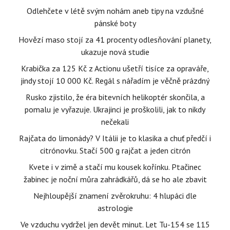
Odlehčete v létě svým nohám aneb tipy na vzdušné
pánské boty
Hovězí maso stojí za 41 procenty odlesňování planety,
ukazuje nová studie
Krabička za 125 Kč z Actionu ušetří tisíce za opraváře,
jindy stojí 10 000 Kč. Regál s nářadím je věčně prázdný
Rusko zjistilo, že éra bitevních helikoptér skončila, a
pomalu je vyřazuje. Ukrajinci je proškolili, jak to nikdy
nečekali
Rajčata do limonády? V Itálii je to klasika a chuť předčí i
citrónovku. Stačí 500 g rajčat a jeden citrón
Kvete i v zimě a stačí mu kousek kořínku. Ptačinec
žabinec je noční můra zahrádkářů, dá se ho ale zbavit
Nejhloupější znamení zvěrokruhu: 4 hlupáci dle
astrologie
Ve vzduchu vydržel jen devět minut. Let Tu-154 se 115