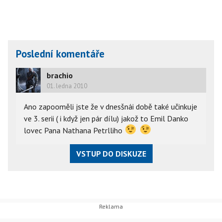
Poslední komentáře
brachio
01. ledna 2010
Ano zapooměli jste že v dnesšnái době také učinkuje
ve 3. serii ( i když jen pár dílu) jakož to Emil Danko
lovec Pana Nathana Petrlliho
VSTUP DO DISKUZE