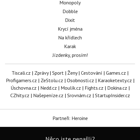
Monopoly
Dobble
Dixit
Krycí jména
Na křídlech
Karak
Jízdenky, prosím!
Tiscali.cz
|
Zprávy
|
Sport
|
Ženy
|
Cestování
|
Games.cz
|
Profigamers.cz
|
ZeStolu.cz
|
Osobnosti.cz
|
Karaoketexty.cz
|
Úschovna.cz
|
Nedd.cz
|
Moulík.cz
|
Fights.cz
|
Dokina.cz
|
CZhity.cz
|
Našepeníze.cz
|
Srovnám.cz
|
StartupInsider.cz
Partneři: Heroine
Něco jste nenašli?