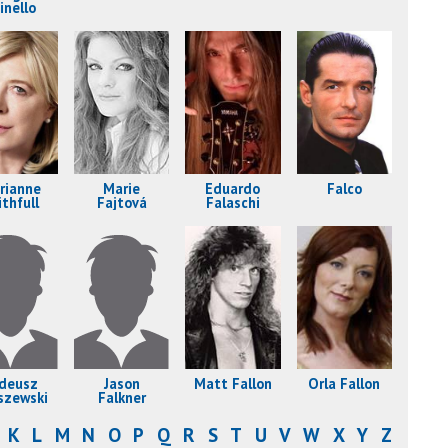
inello
rianne
Marie
Eduardo
Falco
ithfull
Fajtová
Falaschi
deusz
Jason
Matt Fallon
Órla Fallon
iszewski
Falkner
K
L
M
N
O
P
Q
R
S
T
U
V
W
X
Y
Z