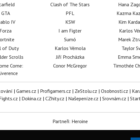
tarfield
Clash of The Stars
Hana Zag
GTA
PFL
Kazma Kaz
iablo IV
KSW
Kim Karda
Forza
I am Figter
Karlos V
ortnite
Sumó
Marek Ztr
l of Duty
Karlos Vémola
Taylor S
lder Scrolls
Jiří Procházka
Emma Sm
dome Come:
Conor McGregor
Timothée C
iverence
tování
|
Games.cz
|
Profigamers.cz
|
ZeStolu.cz
|
Osobnosti.cz
|
Kar
Fights.cz
|
Dokina.cz
|
CZhity.cz
|
Našepeníze.cz
|
Srovnám.cz
|
Star
Partneři: Heroine