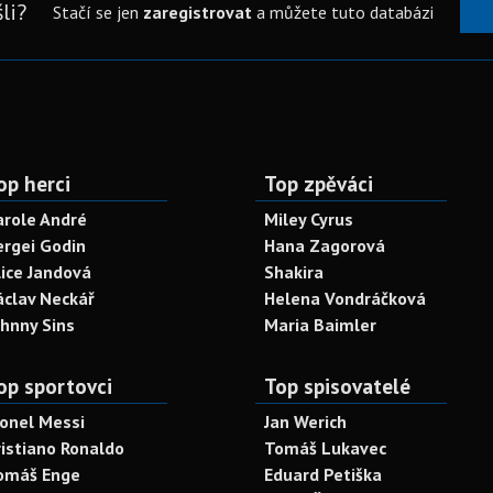
li?
Stačí se jen
zaregistrovat
a můžete tuto databázi
op herci
Top zpěváci
arole André
Miley Cyrus
ergei Godin
Hana Zagorová
lice Jandová
Shakira
áclav Neckář
Helena Vondráčková
ohnny Sins
Maria Baimler
op sportovci
Top spisovatelé
ionel Messi
Jan Werich
ristiano Ronaldo
Tomáš Lukavec
omáš Enge
Eduard Petiška