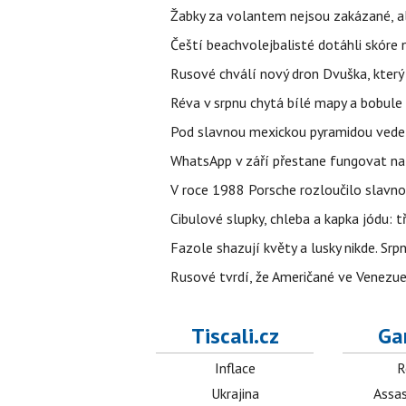
Žabky za volantem nejsou zakázané, al
Čeští beachvolejbalisté dotáhli skóre
Rusové chválí nový dron Dvuška, který n
Réva v srpnu chytá bílé mapy a bobule 
Pod slavnou mexickou pyramidou vede t
WhatsApp v září přestane fungovat na n
V roce 1988 Porsche rozloučilo slavno
Cibulové slupky, chleba a kapka jódu: t
Fazole shazují květy a lusky nikde. Sr
Rusové tvrdí, že Američané ve Venezuel
Tiscali.cz
Ga
Inflace
R
Ukrajina
Assas