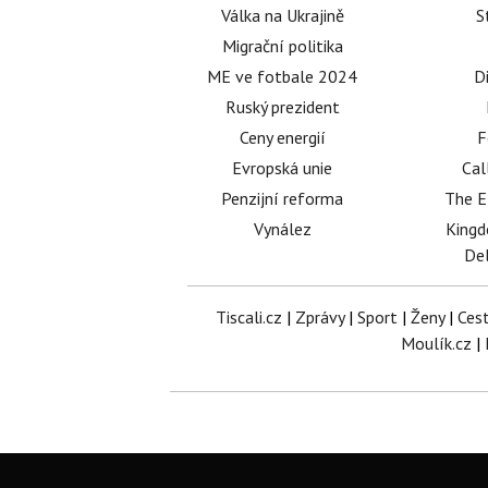
Válka na Ukrajině
S
Migrační politika
ME ve fotbale 2024
D
Ruský prezident
Ceny energií
F
Evropská unie
Cal
Penzijní reforma
The E
Vynález
King
Del
Tiscali.cz
|
Zprávy
|
Sport
|
Ženy
|
Ces
Moulík.cz
|