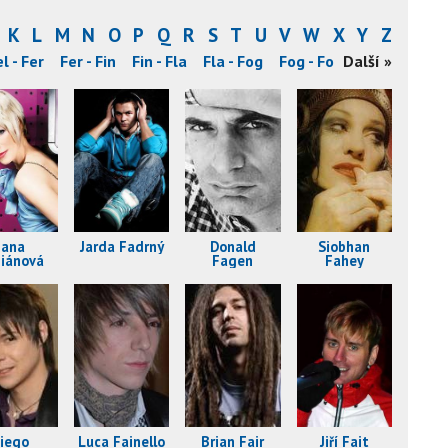
K
L
M
N
O
P
Q
R
S
T
U
V
W
X
Y
Z
l - Fer
Fer - Fin
Fin - Fla
Fla - Fog
Fog - For
Další »
Fos - Fra
Fr
Jana
Jarda Fadrný
Donald
Siobhan
iánová
Fagen
Fahey
iego
Luca Fainello
Brian Fair
Jiří Fait