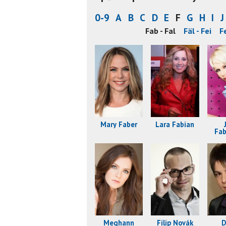
0-9
A
B
C
D
E
F
G
H
I
J
Fab - Fal
Fäl - Fei
Fe
Mary Faber
Lara Fabian
Fab
Meghann
Filip Novák
D