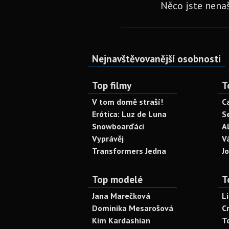
Něco jste nenaš
Nejnavštěvovanější osobnosti
Top filmy
T
V tom domě straší!
C
Erótica: Luz de Luna
S
Snowboarďáci
A
Vyprávěj
V
Transformers Jedna
J
Top modelé
T
Jana Marečková
L
Dominika Mesarošová
C
Kim Kardashian
T