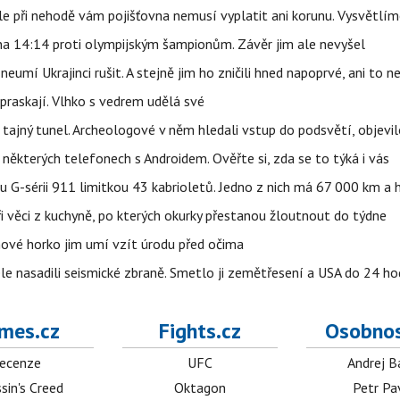
e při nehodě vám pojišťovna nemusí vyplatit ani korunu. Vysvětlím
 na 14:14 proti olympijským šampionům. Závěr jim ale nevyšel
eumí Ukrajinci rušit. A stejně jim ho zničili hned napoprvé, ani to n
praskají. Vlhko s vedrem udělá své
ajný tunel. Archeologové v něm hledali vstup do podsvětí, objevi
ěkterých telefonech s Androidem. Ověřte si, zda se to týká i vás
u G-sérii 911 limitkou 43 kabrioletů. Jedno z nich má 67 000 km a
ři věci z kuchyně, po kterých okurky přestanou žloutnout do týdne
pnové horko jim umí vzít úrodu před očima
e nasadili seismické zbraně. Smetlo ji zemětřesení a USA do 24 hod
mes.cz
Fights.cz
Osobnos
ecenze
UFC
Andrej B
sin's Creed
Oktagon
Petr Pa