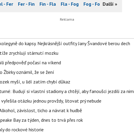
l - Fer
Fer - Fin
Fin - Fla
Fla - Fog
Fog - For
Další »
Fos - Fra
Fr
olegyně do kapsy. Nejkrásnější outfity Jany Švandové berou dech
íže zrychlují stárnutí mozku
ili předpověď počasí na víkend
 Žbirky oznámil, že se žení
ozek myší, u lidí zatím chybí důkaz
urné: Budují si vlastní stadiony a chtějí, aby fanoušci jezdili za nim
 vyřešila otázku jednou provždy, litovat prý nebude
Alkohol, závislost, ticho a návrat k hudbě
apeake Bay za týden, dnes to trvá přes rok
ly do rockové historie