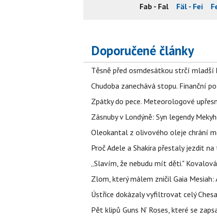
Fab - Fal
Fäl - Fei
Fe
Doporučené články
Těsně před osmdesátkou strčí mladší k
Chudoba zanechává stopu. Finanční pot
Zpátky do pece. Meteorologové upřesn
Zásnuby v Londýně: Syn legendy Mekyho
Oleokantal z olivového oleje chrání m
Proč Adele a Shakira přestaly jezdit na t
„Slavím, že nebudu mít děti." Kovalová
Zlom, který málem zničil Gaia Mesiah: 
Ústřice dokázaly vyfiltrovat celý Ches
Pět klipů Guns N‘ Roses, které se zapsa