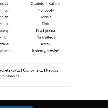
orová
Osadníci z Katanu
mitch
Monopoly
shian
Dobble
émola
Dixit
acený
Krycí jména
wift
Na křídlech
etana
Karak
halamet
Jízdenky, prosím!
aoketexty.cz
|
Úschovna.cz
|
Nedd.cz
|
tupInsider.cz