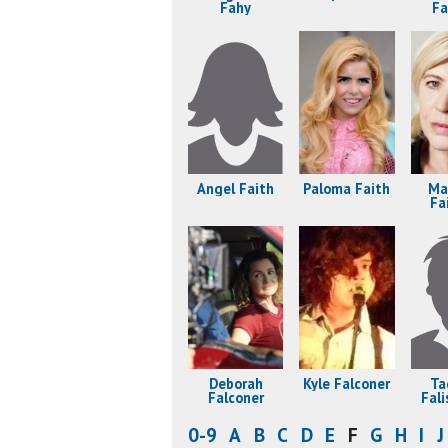
Fahy
Fa
Angel Faith
Paloma Faith
Ma
Fa
Deborah
Kyle Falconer
Ta
Falconer
Fal
0-9
A
B
C
D
E
F
G
H
I
J