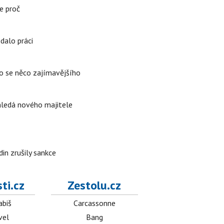
e proč
edalo práci
lo se něco zajímavějšího
 hledá nového majitele
in zrušily sankce
ti.cz
Zestolu.cz
abiš
Carcassonne
vel
Bang