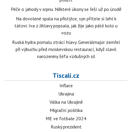
Péče o jahody v srpnu. Některé úkony se řeší už po úrodě
Na dovolené spala na přistýlce, syn přítele si lehl k
tátovi. Iva z Jihlavy popsala, jak žije jako páté kolo u
vozu
Ruská hydra pomalu ztrácí hlavy. Generálmajor zemřel
při výbuchu před moskevskou restaurací, když slavil
narozeniny šéfa vzdušných sil
Tiscali.cz
Inflace
Ukrajina
Válka na Ukrajině
Migrační politika
ME ve fotbale 2024
Ruský prezident