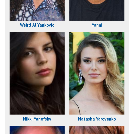
Weird Al Yankovic
Yanni
Nikki Yanofsky
Natasha Yarovenko