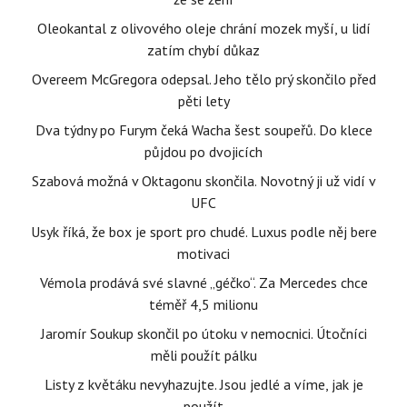
Oleokantal z olivového oleje chrání mozek myší, u lidí
zatím chybí důkaz
Overeem McGregora odepsal. Jeho tělo prý skončilo před
pěti lety
Dva týdny po Furym čeká Wacha šest soupeřů. Do klece
půjdou po dvojicích
Szabová možná v Oktagonu skončila. Novotný ji už vidí v
UFC
Usyk říká, že box je sport pro chudé. Luxus podle něj bere
motivaci
Vémola prodává své slavné „géčko“. Za Mercedes chce
téměř 4,5 milionu
Jaromír Soukup skončil po útoku v nemocnici. Útočníci
měli použít pálku
Listy z květáku nevyhazujte. Jsou jedlé a víme, jak je
použít