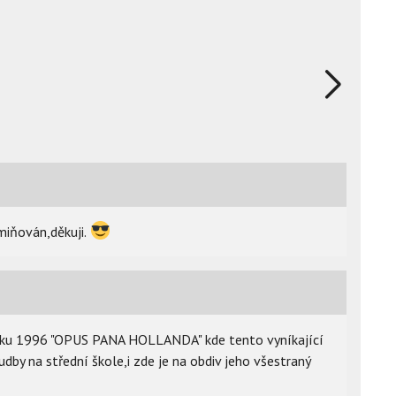
zmiňován,děkuji.
roku 1996 "OPUS PANA HOLLANDA" kde tento vyníkající
dby na střední škole,i zde je na obdiv jeho všestraný