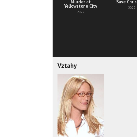
Murder at
Save Chri
Yellowstone City
2022
2022
Vztahy