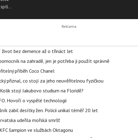
spíš
í život bez demence až o třináct let
ý pomocník na zahradě, jen je potřeba ji použít správně
řitelný příběh Coco Chanel
ký přiznal, co stojí za jeho neuvěřitelnou fyzičkou
Kolik stojí Jakubovo studium na Floridě?
FO. Hovoří o vyspělé technologii
ík zabil desítky žen. Policii unikal téměř 20 let
orvatska udeřila mořská smršť
 BKFC šampion ve službách Oktagonu