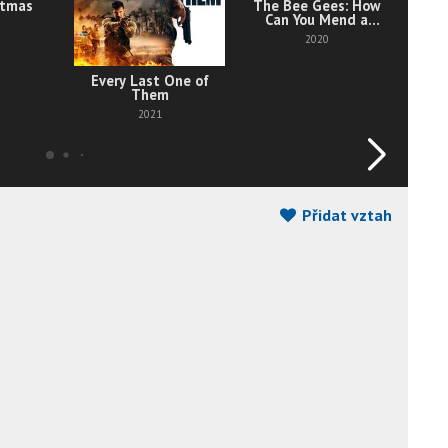
stmas
The Bee Gees: How
Can You Mend a
Broken Heart
2020
Every Last One of
Them
2021
Přidat vztah