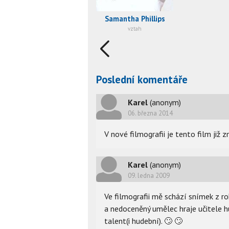
Samantha Phillips
vztah
Poslední komentáře
Karel
(anonym)
06. března 2014
V nové filmografii je tento film již 
Karel
(anonym)
09. ledna 2009
Ve filmografii mě schází snímek z 
a nedoceněný umělec hraje učitele hu
talent(i hudební).
🙄
🙄