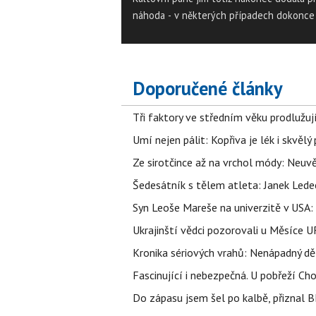
náhoda - v některých případech dokonce 
nehoda.
Doporučené články
Tři faktory ve středním věku prodlužuj
Umí nejen pálit: Kopřiva je lék i skvěl
Ze sirotčince až na vrchol módy: Neuvě
Šedesátník s tělem atleta: Janek Ledec
Syn Leoše Mareše na univerzitě v USA: 
Ukrajinští vědci pozorovali u Měsíce U
Kronika sériových vrahů: Nenápadný děln
Fascinující i nebezpečná. U pobřeží Ch
Do zápasu jsem šel po kalbě, přiznal