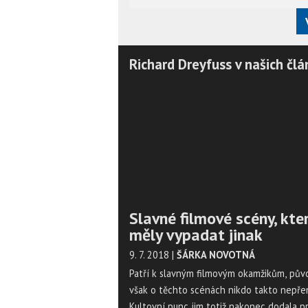
Richard Dreyfuss v našich člá
Slavné filmové scény, kte
měly vypadat jinak
9. 7. 2018
|
ŠÁRKA NOVOTNÁ
Patří k slavným filmovým okamžikům, pů
však o těchto scénách nikdo takto nepře
Kultovní punc jim totiž nakonec dodala p