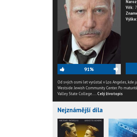
Naroz
Věk:
7
Zname
Výška:
91%
Od svých osmi let vyrůstal v Los Angeles, kde 
Westside Jewish Community Center. Po maturit
Valley State College....
Celý životopis
Nejznámější díla