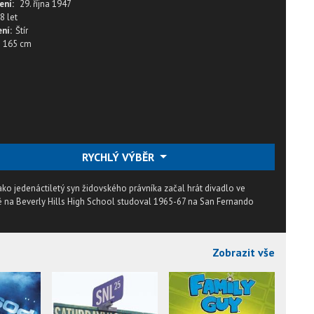
ení:
29. října 1947
8 let
ní:
Štír
165 cm
RYCHLÝ VÝBĚR
jako jedenáctiletý syn židovského právníka začal hrát divadlo ve
ě na Beverly Hills High School studoval 1965-67 na San Fernando
Zobrazit vše