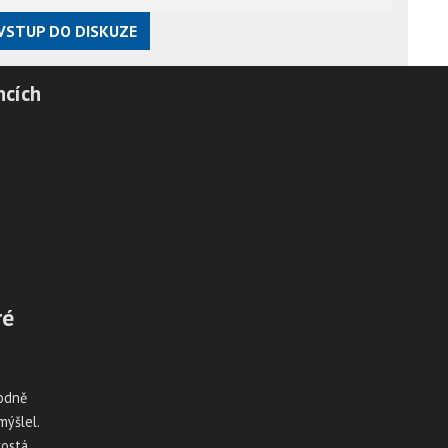
VSTUP DO DISKUZE
ncích
ré
vodně
mýšlel.
rostá