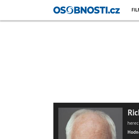
FIL
Ric
herec
Hodno