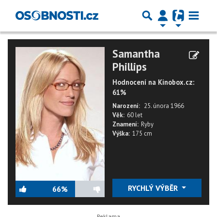
Samantha
Phillips
Hodnocení na Kinobox.cz:
61%
Narození:
25. února 1966
Věk:
60 let
Znamení:
Ryby
Výška:
175 cm
RYCHLÝ VÝBĚR
66%