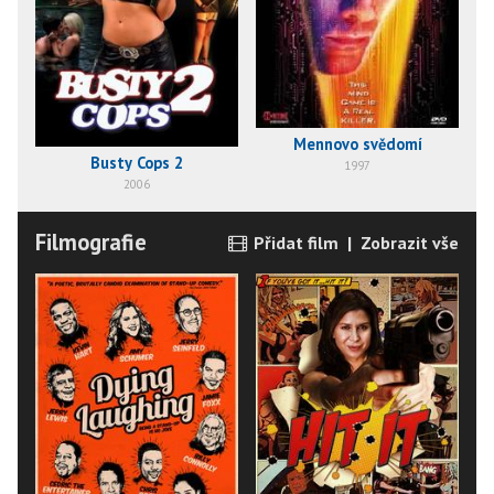
Mennovo svědomí
Busty Cops 2
1997
2006
Filmografie
Přidat film
|
Zobrazit vše