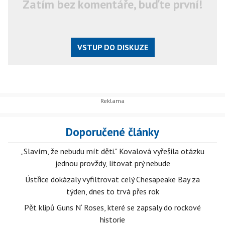
Zatím bez komentáře, buďte první!
VSTUP DO DISKUZE
Doporučené články
„Slavím, že nebudu mít děti." Kovalová vyřešila otázku
jednou provždy, litovat prý nebude
Ústřice dokázaly vyfiltrovat celý Chesapeake Bay za
týden, dnes to trvá přes rok
Pět klipů Guns N‘ Roses, které se zapsaly do rockové
historie