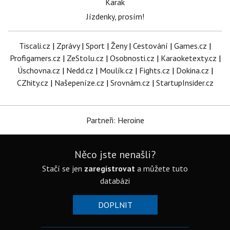
Karak
Jízdenky, prosím!
Tiscali.cz
|
Zprávy
|
Sport
|
Ženy
|
Cestování
|
Games.cz
|
Profigamers.cz
|
ZeStolu.cz
|
Osobnosti.cz
|
Karaoketexty.cz
|
Úschovna.cz
|
Nedd.cz
|
Moulík.cz
|
Fights.cz
|
Dokina.cz
|
CZhity.cz
|
Našepeníze.cz
|
Srovnám.cz
|
StartupInsider.cz
Partneři: Heroine
Něco jste nenašli?
Stačí se jen
zaregistrovat
a můžete tuto
databázi
DOPLNIT