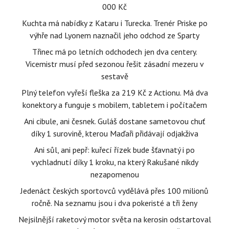
000 Kč
Kuchta má nabídky z Kataru i Turecka. Trenér Priske po
výhře nad Lyonem naznačil jeho odchod ze Sparty
Třinec má po letních odchodech jen dva centery.
Vicemistr musí před sezonou řešit zásadní mezeru v
sestavě
Plný telefon vyřeší fleška za 219 Kč z Actionu. Má dva
konektory a funguje s mobilem, tabletem i počítačem
Ani cibule, ani česnek. Guláš dostane sametovou chuť
díky 1 surovině, kterou Maďaři přidávají odjakživa
Ani sůl, ani pepř: kuřecí řízek bude šťavnatý i po
vychladnutí díky 1 kroku, na který Rakušané nikdy
nezapomenou
Jedenáct českých sportovců vydělává přes 100 milionů
ročně. Na seznamu jsou i dva pokeristé a tři ženy
Nejsilnější raketový motor světa na kerosin odstartoval