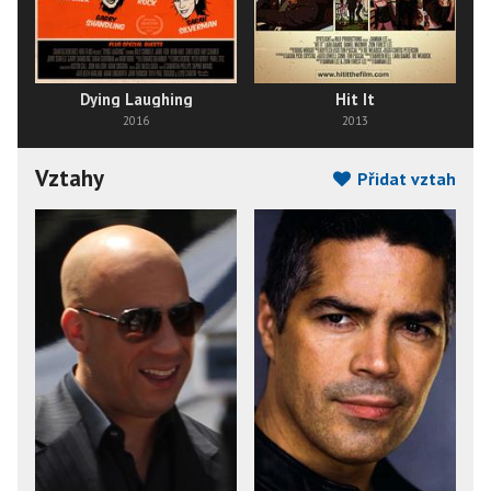
Dying Laughing
Hit It
2016
2013
Vztahy
Přidat vztah