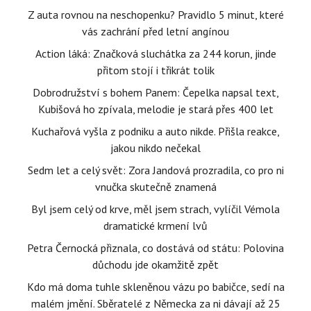
Z auta rovnou na neschopenku? Pravidlo 5 minut, které
vás zachrání před letní angínou
Action láká: Značková sluchátka za 244 korun, jinde
přitom stojí i třikrát tolik
Dobrodružství s bohem Panem: Čepelka napsal text,
Kubišová ho zpívala, melodie je stará přes 400 let
Kuchařová vyšla z podniku a auto nikde. Přišla reakce,
jakou nikdo nečekal
Sedm let a celý svět: Zora Jandová prozradila, co pro ni
vnučka skutečně znamená
Byl jsem celý od krve, měl jsem strach, vylíčil Vémola
dramatické krmení lvů
Petra Černocká přiznala, co dostává od státu: Polovina
důchodu jde okamžitě zpět
Kdo má doma tuhle skleněnou vázu po babičce, sedí na
malém jmění. Sběratelé z Německa za ni dávají až 25