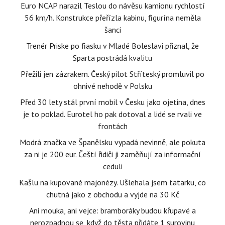
Euro NCAP narazil Teslou do návěsu kamionu rychlostí
56 km/h. Konstrukce přeřízla kabinu, figurína neměla
šanci
Trenér Priske po fiasku v Mladé Boleslavi přiznal, že
Sparta postrádá kvalitu
Přežili jen zázrakem. Český pilot Stříteský promluvil po
ohnivé nehodě v Polsku
Před 30 lety stál první mobil v Česku jako ojetina, dnes
je to poklad. Eurotel ho pak dotoval a lidé se rvali ve
frontách
Modrá značka ve Španělsku vypadá nevinně, ale pokuta
za ni je 200 eur. Čeští řidiči ji zaměňují za informační
ceduli
Kašlu na kupované majonézy. Ušlehala jsem tatarku, co
chutná jako z obchodu a vyjde na 30 Kč
Ani mouka, ani vejce: bramboráky budou křupavé a
nerozpadnou se, když do těsta přidáte 1 surovinu