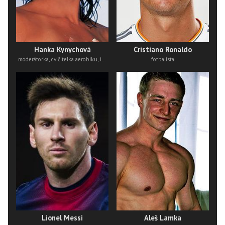
Hanka Kynychová
Cristiano Ronaldo
moderátorka, cvičitelka aerobiku, instruktorka fitness, filantropka, zakladatelka Nadačního fondu Hanky Kynychové, majitelka Fitness clubu Hanky Kynychové, autorka edice Hejbejse
fotbalista
Lionel Messi
Aleš Lamka