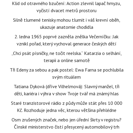
Klid od otravného bzučení: Action zlevnil lapač hmyzu,
vyčistí dvacet metrů prostoru
Silně tlumené tenisky mohou tlumit i váš krevní oběh,
ukazuje anatomie chodidla
2. ledna 1965 poprvé zazněla znělka Večerníčku: Jak
vznikl pořad, který vychoval generace českých dětí
„Chci psát písničky, ne točit reelska.“ Katarzia o selhání,
terapii a online samotě
Tři Edeny za sebou a pak postel: Ewa Farna se pochlubila
svým rituálem
Tatiana Dyková (dříve Vilhelmová): Slavný manžel, tři
děti, kariéra i výhra v show Tvoje tvář má známý hlas
Staré tranzistorové rádio z půdy může stát přes 10 000
Kč. Rozhoduje jedna věc, kterou většina přehlédne
Osm zrušených značek, nebo jen úřední škrty v registru?
Čínské ministerstvo čistí přesycený automobilový trh