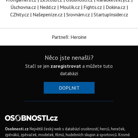
Úschovna.cz
|
Nedd.cz
|
Moulík.cz
|
Fights.cz
|
Dokina.cz
|
CZhity.cz
|
Našepeníze.cz
|
Srovnám.cz
|
StartupInsider.cz
Partneři: Heroine
Něco jste nenašli?
Stačí se jen
zaregistrovat
a můžete tuto
databázi
DOPLNIT
Osobnosti.cz
Největší český web s databází osobností, herců, hereček,
zpěváků, zpěvaček, modelek, filmů, hudebních skupin a sportovců. Kromě