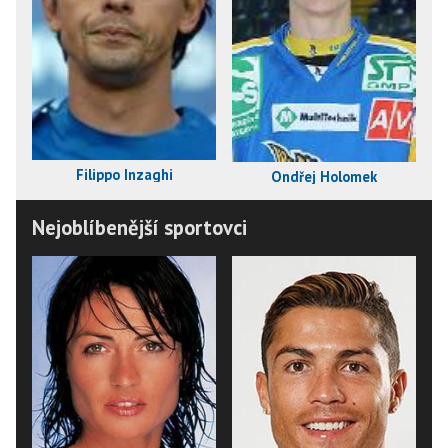
Filippo Inzaghi
Ondřej Holomek
Nejoblíbenější sportovci