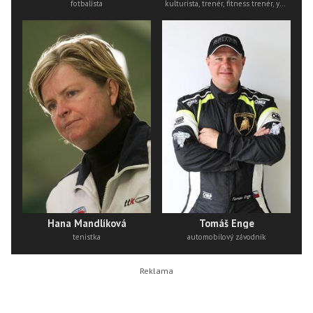
fotbalista
kulturista, trenér, fitness trenér, youtuber, bodybuilder, osobní tréner, Influencer
Hana Mandlíková
Tomáš Enge
tenistka
automobilový závodník