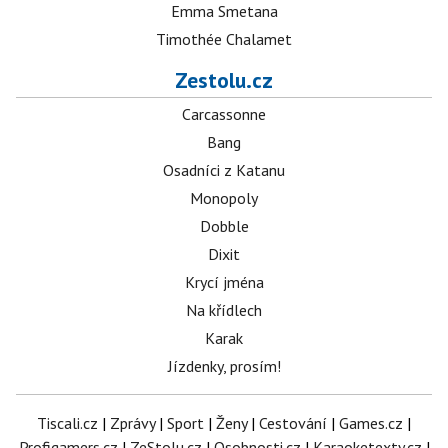
Emma Smetana
Timothée Chalamet
Zestolu.cz
Carcassonne
Bang
Osadníci z Katanu
Monopoly
Dobble
Dixit
Krycí jména
Na křídlech
Karak
Jízdenky, prosím!
Tiscali.cz
|
Zprávy
|
Sport
|
Ženy
|
Cestování
|
Games.cz
|
Profigamers.cz
|
ZeStolu.cz
|
Osobnosti.cz
|
Karaoketexty.cz
|