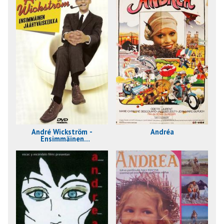
André Wickström -
Andréa
Ensimmäinen
jäähyväiskeikka