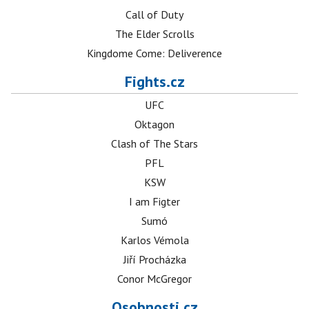
Call of Duty
The Elder Scrolls
Kingdome Come: Deliverence
Fights.cz
UFC
Oktagon
Clash of The Stars
PFL
KSW
I am Figter
Sumó
Karlos Vémola
Jiří Procházka
Conor McGregor
Osobnosti.cz