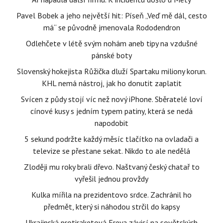
Pavel Bobek a jeho největší hit: Píseň „Veď mě dál, cesto
má“ se původně jmenovala Rododendron
Odlehčete v létě svým nohám aneb tipy na vzdušné
pánské boty
Slovenský hokejista Růžička dluží Spartaku miliony korun.
KHL nemá nástroj, jak ho donutit zaplatit
Svícen z půdy stojí víc než nový iPhone. Sběratelé loví
cínové kusy s jedním typem patiny, která se nedá
napodobit
5 sekund podržte každý měsíc tlačítko na ovladači a
televize se přestane sekat. Nikdo to ale nedělá
Zloději mu roky brali dřevo. Naštvaný český chatař to
vyřešil jednou provždy
Kulka mířila na prezidentovo srdce. Zachránil ho
předmět, který si náhodou strčil do kapsy
Ukrajinská protiraketová Freya závisí na sovětských