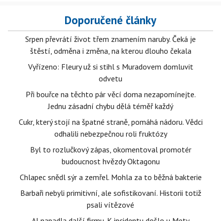
Doporučené články
Srpen převrátí život třem znamením naruby. Čeká je
štěstí, odměna i změna, na kterou dlouho čekala
Vyřízeno: Fleury už si stihl s Muradovem domluvit
odvetu
Při bouřce na těchto pár věcí doma nezapomínejte.
Jednu zásadní chybu dělá téměř každý
Cukr, který stojí na špatné straně, pomáhá nádoru. Vědci
odhalili nebezpečnou roli fruktózy
Byl to rozlučkový zápas, okomentoval promotér
budoucnost hvězdy Oktagonu
Chlapec snědl sýr a zemřel. Mohla za to běžná bakterie
Barbaři nebyli primitivní, ale sofistikovaní. Historii totiž
psali vítězové
AI napadla další firmu. K incidentu došlo u Mety