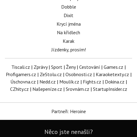
Dobble
Dixit
Krycí jména
Na křídlech
Karak
Jízdenky, prosím!
Tiscali.cz
|
Zprávy
|
Sport
|
Ženy
|
Cestování
|
Games.cz
|
Profigamers.cz
|
ZeStolu.cz
|
Osobnosti.cz
|
Karaoketexty.cz
|
Úschovna.cz
|
Nedd.cz
|
Moulík.cz
|
Fights.cz
|
Dokina.cz
|
CZhity.cz
|
Našepeníze.cz
|
Srovnám.cz
|
StartupInsider.cz
Partneři: Heroine
Něco jste nenašli?