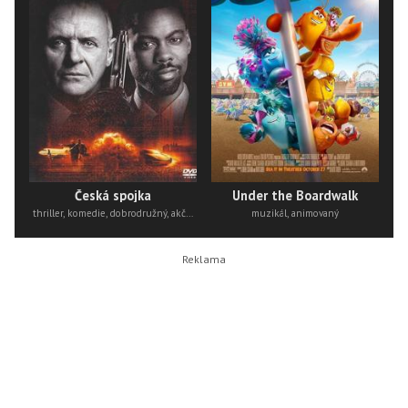
Česká spojka
Under the Boardwalk
thriller, komedie, dobrodružný, akční
muzikál, animovaný