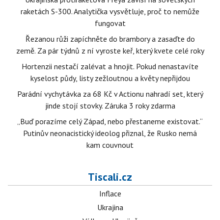
raketách S-300. Analytička vysvětluje, proč to nemůže
fungovat
Řezanou růži zapíchněte do brambory a zasaďte do
země. Za pár týdnů z ní vyroste keř, který kvete celé roky
Hortenzii nestačí zalévat a hnojit. Pokud nenastavíte
kyselost půdy, listy zežloutnou a květy nepřijdou
Parádní vychytávka za 68 Kč v Actionu nahradí set, který
jinde stojí stovky. Záruka 3 roky zdarma
„Buď porazíme celý Západ, nebo přestaneme existovat.“
Putinův neonacistický ideolog přiznal, že Rusko nemá
kam couvnout
Tiscali.cz
Inflace
Ukrajina