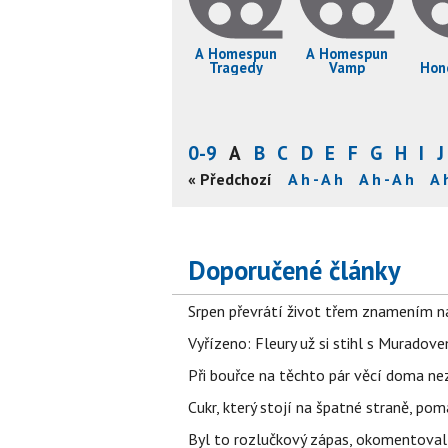
A Homespun
A Homespun
Tragedy
Vamp
Hon
Adv
0-9
A
B
C
D
E
F
G
H
I
J
A h - A h
A h - À h
A h - A h
« Předchozí
A h - A h
A h - A h
A h - A h
A 
Doporučené články
Srpen převrátí život třem znamením na
Vyřízeno: Fleury už si stihl s Murado
Při bouřce na těchto pár věcí doma ne
Cukr, který stojí na špatné straně, pom
Byl to rozlučkový zápas, okomentova