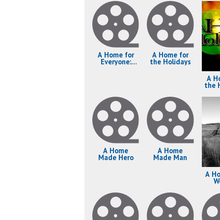
A Home for
A Home for
Everyone:
the Holidays
The Making
of 'Hotel for
A H
Dogs'
the 
A Home
A Home
Made Hero
Made Man
A H
W