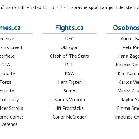
isíce lidí. Příklad 18 : 3 + 7 × 5 správně spočítají jen lidé, kteří 
mes.cz
Fights.cz
Osobnos
ecenze
UFC
Andrej B
sin's Creed
Oktagon
Petr Pa
tarfield
Clash of The Stars
Hana Zag
GTA
PFL
Kazma Kaz
iablo IV
KSW
Kim Karda
Forza
I am Figter
Karlos V
ortnite
Sumó
Marek Ztr
l of Duty
Karlos Vémola
Taylor S
lder Scrolls
Jiří Procházka
Emma Sm
dome Come:
Conor McGregor
Timothée C
iverence