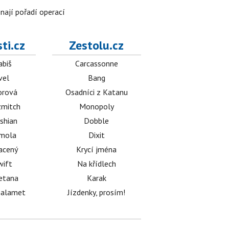
znají pořadí operací
ti.cz
Zestolu.cz
abiš
Carcassonne
vel
Bang
orová
Osadníci z Katanu
mitch
Monopoly
shian
Dobble
émola
Dixit
acený
Krycí jména
wift
Na křídlech
etana
Karak
halamet
Jízdenky, prosím!