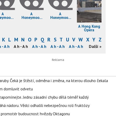
A
A
A
eymoon
Honeymoon
Honeymoon
enture
Rewind
Squabble
A Hong Kong
Opera
K
L
M
N
O
P
Q
R
S
T
U
V
W
X
Y
Z
h - A h
A h - A h
A h - A h
A h - A h
A h - A h
A h - A i
Další »
Â i - A i
ruby. Čeká je štěstí, odměna i změna, na kterou dlouho čekala
vem domluvit odvetu
zapomínejte. Jednu zásadní chybu dělá téměř každý
áhá nádoru. Vědci odhalili nebezpečnou roli fruktózy
l promotér budoucnost hvězdy Oktagonu