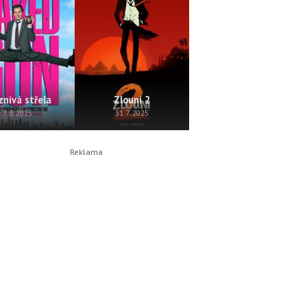
znivá střela
Zlouni 2
Perla
7. 8. 2025
31. 7. 2025
24. 7. 2025