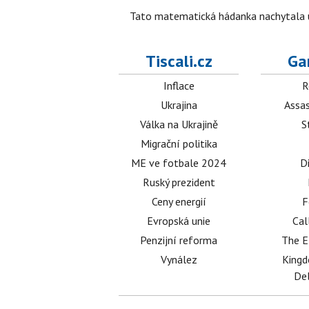
Tato matematická hádanka nachytala už t
Tiscali.cz
Ga
Inflace
R
Ukrajina
Assas
Válka na Ukrajině
S
Migrační politika
ME ve fotbale 2024
D
Ruský prezident
Ceny energií
F
Evropská unie
Cal
Penzijní reforma
The E
Vynález
King
Del