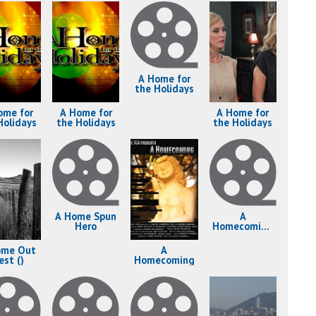
A Home for
the Holidays
ome for
A Home for
A Home for
Holidays
the Holidays
the Holidays
A Home Spun
A
Hero
Homecoming
for the
Holidays
ome Out
A
est ()
Homecoming