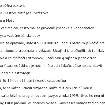
o běžná bakterie
aní. Historii totiž psali vítězové
lo u Mety
eň „Veď mě dál, cesto má“ se původně jmenovala Rododendron
y na vzdušné pánské boty
íce za opraváře, jindy stojí 10 000 Kč. Regál s nářadím je věčně pr
ér skončila, a pomalu je vyřazuje. Ukrajinci je proškolili, jak to nikdy
ika a chuť předčí i citrónovku. Stačí 500 g rajčat a jeden citrón
ku. Ptačinec žabinec je noční můra zahrádkářů, dá se ho ale zbavit
upáci dle astrologie
et Tu-154 se 115 lidmi skončil katastrofou
á, že se každou chvíli rozpadne, může mít cenu tisíců korun
nsakcí běží na programovacím jazyce z roku 1959. Nikdo ho neumí 
ny, Putin panikaří. Wildberries ovládají kavkazské klany a teď po něm