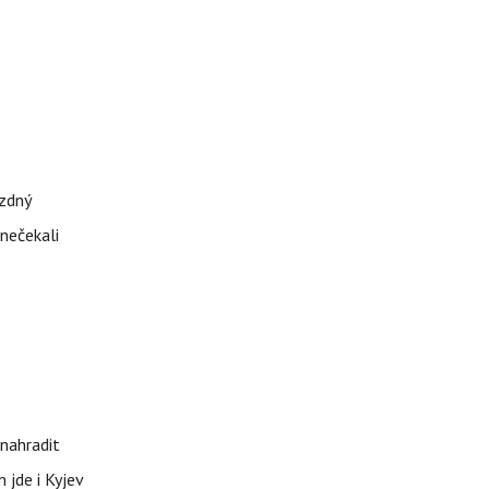
ázdný
 nečekali
nahradit
 jde i Kyjev