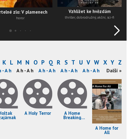
Vzhlížet ke hvězdám
telné zlo: V plamenech
thriller, dobrodružný, akční, sci-fi
horor
K
L
M
N
O
P
Q
R
S
T
U
V
W
X
Y
Z
h - A h
A h - A h
A h - A h
A h - A h
A h - A h
A h - A i
Další »
Â i - A i
Holtak
A Holy Terror
A Home
zajárnak
Breaking
Hound
A Home for
All