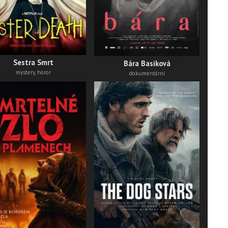
thri
Sestra Smrt
Bára Basiková
mystery, horor
dokumentární