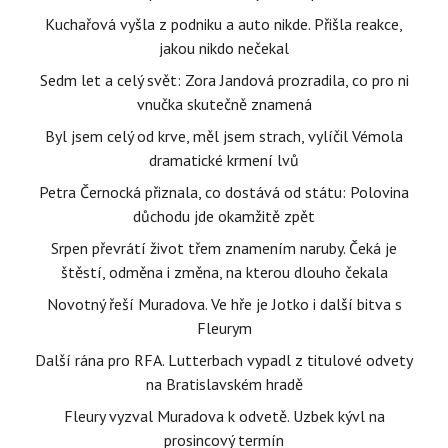
Kuchařová vyšla z podniku a auto nikde. Přišla reakce,
jakou nikdo nečekal
Sedm let a celý svět: Zora Jandová prozradila, co pro ni
vnučka skutečně znamená
Byl jsem celý od krve, měl jsem strach, vylíčil Vémola
dramatické krmení lvů
Petra Černocká přiznala, co dostává od státu: Polovina
důchodu jde okamžitě zpět
Srpen převrátí život třem znamením naruby. Čeká je
štěstí, odměna i změna, na kterou dlouho čekala
Novotný řeší Muradova. Ve hře je Jotko i další bitva s
Fleurym
Další rána pro RFA. Lutterbach vypadl z titulové odvety
na Bratislavském hradě
Fleury vyzval Muradova k odvetě. Uzbek kývl na
prosincový termín