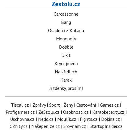
Zestolu.cz
Carcassonne
Bang
Osadníci z Katanu
Monopoly
Dobble
Dixit
Krycí jména
Na křídlech
Karak
Jízdenky, prosím!
Tiscali.cz
|
Zprávy
|
Sport
|
Ženy
|
Cestování
|
Games.cz
|
Profigamers.cz
|
ZeStolu.cz
|
Osobnosti.cz
|
Karaoketexty.cz
|
Úschovna.cz
|
Nedd.cz
|
Moulík.cz
|
Fights.cz
|
Dokina.cz
|
CZhity.cz
|
Našepeníze.cz
|
Srovnám.cz
|
StartupInsider.cz