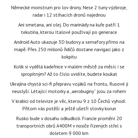
Německé monstrum pro lov drony. Nese 2 tuny výzbroje,
radar i 12 stíhacích dronů najednou
Ani smetana, ani olej. Do marinády na kuře patří 1
tekutina, kterou Italové používají po generace
Android Auto ukazuje 3D budovy a semafory přímo na
mapě. Přes 250 milionů řidičů dostane navigaci jako z
kokpitu
Kolik si vydělá kadeřnice v malém městě za měsíc i se
spropitným? Až to číslo uvidíte, budete koukat
Ukrajina chystá sci-fi přepravu vojáků na frontu, Rusové ji
neuslyší. Létající motorky a „aerobuginy“ jsou za rohem
V krabici od televize je věc, kterou 9 z 10 Čechů vyhodí.
Přitom vás potěší a ještě ušetří stovky korun
Rusko bude v dosahu odkudkoli. Francie promění 20
transportních obrů A400M v nosiče řízených střel s
doletem 9 000 km