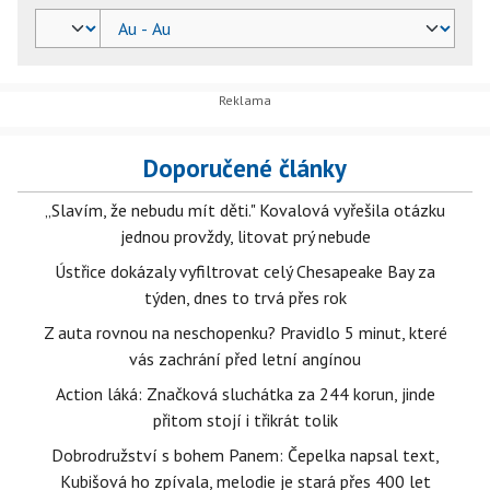
Doporučené články
„Slavím, že nebudu mít děti." Kovalová vyřešila otázku
jednou provždy, litovat prý nebude
Ústřice dokázaly vyfiltrovat celý Chesapeake Bay za
týden, dnes to trvá přes rok
Z auta rovnou na neschopenku? Pravidlo 5 minut, které
vás zachrání před letní angínou
Action láká: Značková sluchátka za 244 korun, jinde
přitom stojí i třikrát tolik
Dobrodružství s bohem Panem: Čepelka napsal text,
Kubišová ho zpívala, melodie je stará přes 400 let