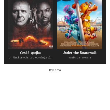
Česká spojka
Under the Boardwalk
thriller, komedie, dobrodružný, akční
muzikál, animovaný