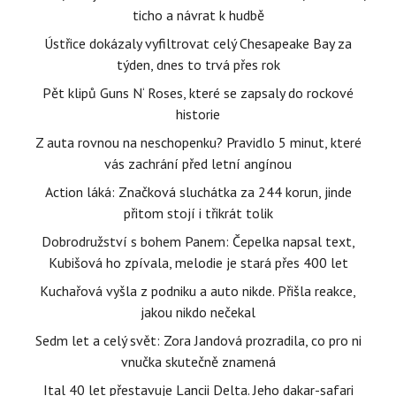
ticho a návrat k hudbě
Ústřice dokázaly vyfiltrovat celý Chesapeake Bay za
týden, dnes to trvá přes rok
Pět klipů Guns N‘ Roses, které se zapsaly do rockové
historie
Z auta rovnou na neschopenku? Pravidlo 5 minut, které
vás zachrání před letní angínou
Action láká: Značková sluchátka za 244 korun, jinde
přitom stojí i třikrát tolik
Dobrodružství s bohem Panem: Čepelka napsal text,
Kubišová ho zpívala, melodie je stará přes 400 let
Kuchařová vyšla z podniku a auto nikde. Přišla reakce,
jakou nikdo nečekal
Sedm let a celý svět: Zora Jandová prozradila, co pro ni
vnučka skutečně znamená
Ital 40 let přestavuje Lancii Delta. Jeho dakar-safari