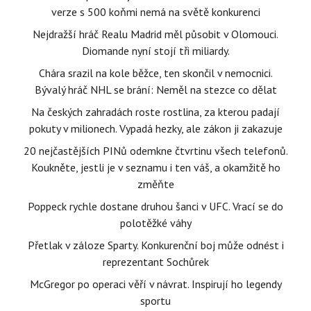
verze s 500 koňmi nemá na světě konkurenci
Nejdražší hráč Realu Madrid měl působit v Olomouci.
Diomande nyní stojí tři miliardy.
Chára srazil na kole běžce, ten skončil v nemocnici.
Bývalý hráč NHL se brání: Neměl na stezce co dělat
Na českých zahradách roste rostlina, za kterou padají
pokuty v milionech. Vypadá hezky, ale zákon ji zakazuje
20 nejčastějších PINů odemkne čtvrtinu všech telefonů.
Koukněte, jestli je v seznamu i ten váš, a okamžitě ho
změňte
Poppeck rychle dostane druhou šanci v UFC. Vrací se do
polotěžké váhy
Přetlak v záloze Sparty. Konkurenční boj může odnést i
reprezentant Sochůrek
McGregor po operaci věří v návrat. Inspirují ho legendy
sportu