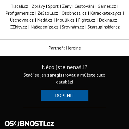
Tiscali.cz
|
Zprávy
|
Sport
|
Ženy
|
Cestování
|
Games.cz
|
Profigamers.cz
|
ZeStolu.cz
|
Osobnosti.cz
|
Karaoketexty.cz
|
Úschovna.cz
|
Nedd.cz
|
Moulík.cz
|
Fights.cz
|
Dokina.cz
|
CZhity.cz
|
Našepeníze.cz
|
Srovnám.cz
|
StartupInsider.cz
Partneři: Heroine
Něco jste nenašli?
Stačí se jen
zaregistrovat
a můžete tuto
databázi
DOPLNIT