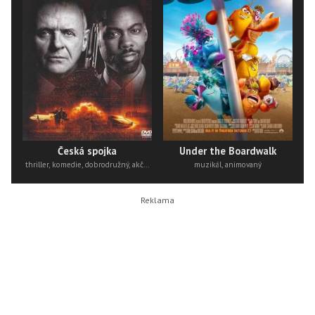
Česká spojka
Under the Boardwalk
thriller, komedie, dobrodružný, akční
muzikál, animovaný