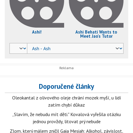
Ashi!
Ashi Behati Wants to
Meet Jao's Tutor
Doporučené články
Oleokantal z olivového oleje chrání mozek myší, u lidí
zatím chybí důkaz
„Slavím, že nebudu mít děti." Kovalová vyřešila otázku
jednou provždy, litovat prý nebude
Zlom, který málem zničil Gaia Mesiah: Alkohol, závislost,