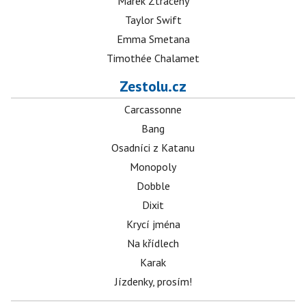
Marek Ztracený
Taylor Swift
Emma Smetana
Timothée Chalamet
Zestolu.cz
Carcassonne
Bang
Osadníci z Katanu
Monopoly
Dobble
Dixit
Krycí jména
Na křídlech
Karak
Jízdenky, prosím!