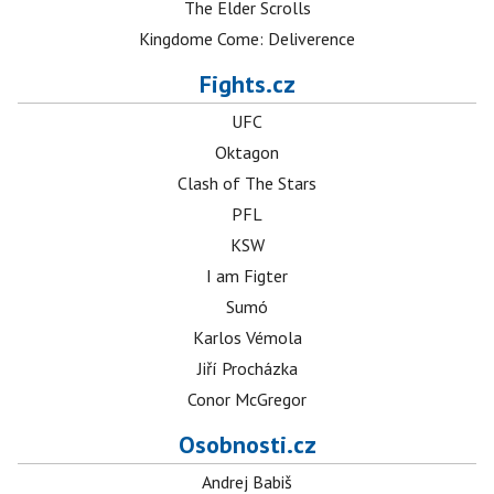
The Elder Scrolls
Kingdome Come: Deliverence
Fights.cz
UFC
Oktagon
Clash of The Stars
PFL
KSW
I am Figter
Sumó
Karlos Vémola
Jiří Procházka
Conor McGregor
Osobnosti.cz
Andrej Babiš