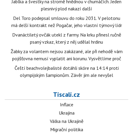
Jablka a švestky na stromě hnědnou v chumáčích. Jeden
plesnivý plod nakazí další
Del Toro podepsal smlouvu do roku 2031. V pelotonu
má delší kontrakt než Pogačar, jeho vlastní týmový lídr
Dvanáctiletý ovčák utekl z farmy. Na krku přinesl ručně
psaný vzkaz, který z něj udělal hrdinu
Žabky za volantem nejsou zakázané, ale při nehodě vám
pojišťovna nemusí vyplatit ani korunu. Vysvětlíme proč
Čeští beachvolejbalisté dotáhli skóre na 14:14 proti
olympijským šampionům. Závěr jim ale nevyšel
Tiscali.cz
Inflace
Ukrajina
Válka na Ukrajině
Migrační politika