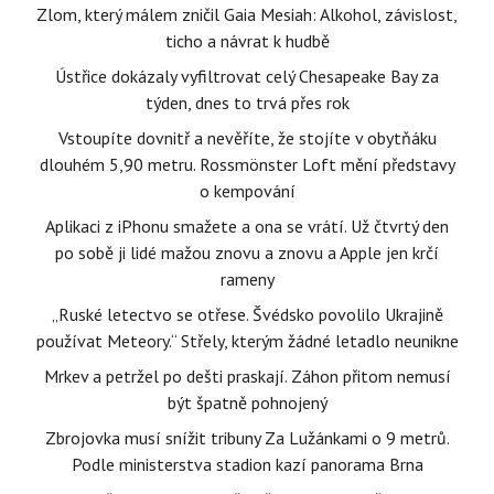
Zlom, který málem zničil Gaia Mesiah: Alkohol, závislost,
ticho a návrat k hudbě
Ústřice dokázaly vyfiltrovat celý Chesapeake Bay za
týden, dnes to trvá přes rok
Vstoupíte dovnitř a nevěříte, že stojíte v obytňáku
dlouhém 5,90 metru. Rossmönster Loft mění představy
o kempování
Aplikaci z iPhonu smažete a ona se vrátí. Už čtvrtý den
po sobě ji lidé mažou znovu a znovu a Apple jen krčí
rameny
„Ruské letectvo se otřese. Švédsko povolilo Ukrajině
používat Meteory.“ Střely, kterým žádné letadlo neunikne
Mrkev a petržel po dešti praskají. Záhon přitom nemusí
být špatně pohnojený
Zbrojovka musí snížit tribuny Za Lužánkami o 9 metrů.
Podle ministerstva stadion kazí panorama Brna