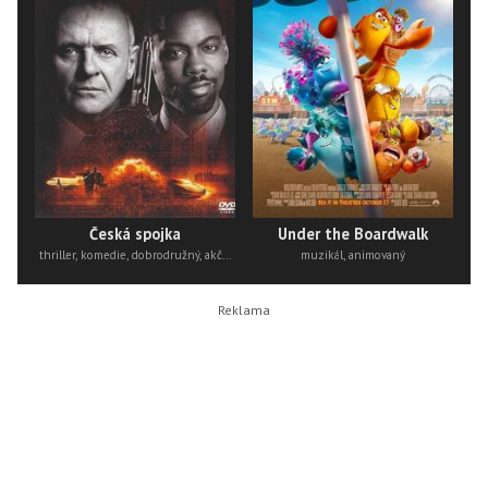
Česká spojka
Under the Boardwalk
thriller, komedie, dobrodružný, akční
muzikál, animovaný