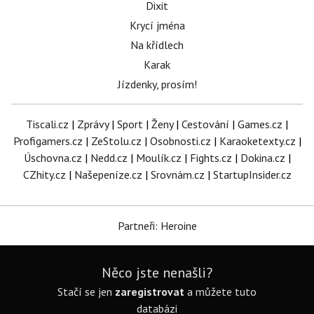
Dixit
Krycí jména
Na křídlech
Karak
Jízdenky, prosím!
Tiscali.cz
|
Zprávy
|
Sport
|
Ženy
|
Cestování
|
Games.cz
|
Profigamers.cz
|
ZeStolu.cz
|
Osobnosti.cz
|
Karaoketexty.cz
|
Úschovna.cz
|
Nedd.cz
|
Moulík.cz
|
Fights.cz
|
Dokina.cz
|
CZhity.cz
|
Našepeníze.cz
|
Srovnám.cz
|
StartupInsider.cz
Partneři: Heroine
Něco jste nenašli?
Stačí se jen
zaregistrovat
a můžete tuto
databázi