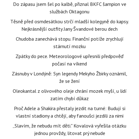
Do zápasu jsem šel po kalbě, přiznal BKFC šampion ve
službách Oktagonu
Těsně před osmdesátkou strčí mladší kolegyně do kapsy.
Nejkrásnější outfity Jany Švandové berou dech
Chudoba zanechává stopu. Finanční potíže zrychlují
stárnutí mozku
Zpátky do pece. Meteorologové upřesnili předpověď
počasí na víkend
Zásnuby v Londýně: Syn legendy Mekyho Žbirky oznámil,
že se žení
Oleokantal z olivového oleje chrání mozek myší, u lidí
zatím chybí důkaz
Proč Adele a Shakira přestaly jezdit na turné: Budují si
vlastní stadiony a chtějí, aby fanoušci jezdili za nimi
„Slavím, že nebudu mít děti." Kovalová vyřešila otázku
jednou provždy, litovat prý nebude