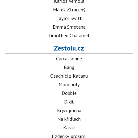
Karlos Vémola
Marek Ztracený
Taylor Swift
Emma Smetana
Timothée Chalamet
Zestolu.cz
Carcassonne
Bang
Osadníci z Katanu
Monopoly
Dobble
Dixit
Krycí jména
Na křídlech
Karak
Jízdenky, prosím!