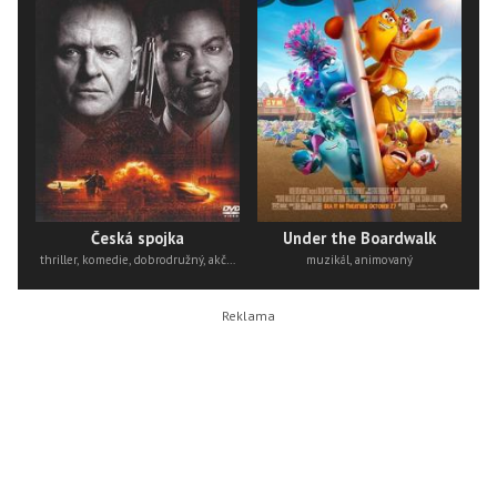
Česká spojka
Under the Boardwalk
thriller, komedie, dobrodružný, akční
muzikál, animovaný