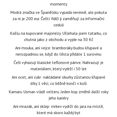
momenty
Modrá značka ve Španělsku vypadá nevinně, ale pokuta
za ni je 200 eur. Čeští řidiči ji zaměňují za informační
ceduli
Kašlu na kupované majonézy. Ušlehala jsem tatarku, co
chutná jako z obchodu a vyjde na 30 Kč
Ani mouka, ani vejce: bramboráky budou křupavé a
nerozpadnou se, když do těsta přidáte 1 surovinu
Češi vyhazují klasické teflonové pánve. Nahrazují je
materiálem, který vydrží i 50 let
Ani ocet, ani cukr: nakládané okurky zůstanou křupavé
díky 1 věci, co běžně končí v koši
Kamaru Usman vládl velteru. Jeden kop změnil další roky
jeho kariéry
Ani mrazák, ani sklep: mrkev vydrží do jara na místě,
které má skoro každý byt