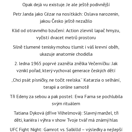
Opak dejá vu existuje. Je ale ještě podivnější
Petr Janda jako Cézar na nosítkách: Oslava narozenin,
jakou Česko ještě nezažilo
Klid od otravného bzučení: Action zlevnil lapač hmyzu,
vyčistí dvacet metrů prostoru
Silně tlumené tenisky mohou tlumit i váš krevní oběh,
ukazuje anatomie chodidla
2. ledna 1965 poprvé zazněla znělka Večerníčku: Jak
vznikl pořad, který vychoval generace českých dětí
„Chci psát písničky, ne točit reelska.“ Katarzia o selhání,
terapii a online samotě
Tři Edeny za sebou a pak postel: Ewa Farna se pochlubila
svým rituálem
Tatiana Dyková (dříve Vilhelmová): Slavný manžel, tři
děti, kariéra i výhra v show Tvoje tvář má známý hlas
UFC Fight Night: Gamrot vs. Salkilld – výsledky a nejlepší