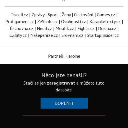
Tiscali.cz
|
Zprávy
|
Sport
|
Ženy
|
Cestování
|
Games.cz
|
Profigamers.cz
|
ZeStolu.cz
|
Osobnosti.cz
|
Karaoketexty.cz
|
Úschovna.cz
|
Nedd.cz
|
Moulík.cz
|
Fights.cz
|
Dokina.cz
|
CZhity.cz
|
Našepeníze.cz
|
Srovnám.cz
|
StartupInsider.cz
Partneři: Heroine
Něco jste nenašli?
Stačí se jen
zaregistrovat
a můžete tuto
databázi
DOPLNIT