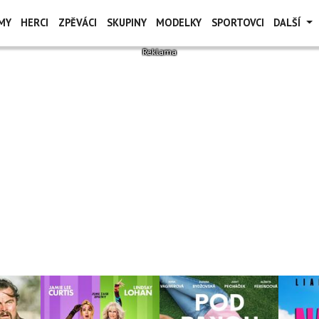
MY
HERCI
ZPĚVÁCI
SKUPINY
MODELKY
SPORTOVCI
DALŠÍ