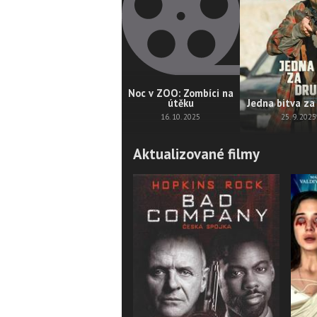
Noc v ZOO: Zombíci na
útěku
Jedna bitva za
16. 10. 2025
25. 9. 2025
Aktualizované filmy