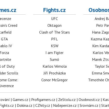
mes.cz
Fights.cz
Osobnos
ecenze
UFC
Andrej B
sin's Creed
Oktagon
Petr Pa
tarfield
Clash of The Stars
Hana Zag
GTA
PFL
Kazma Kaz
iablo IV
KSW
Kim Karda
Forza
I am Figter
Karlos V
ortnite
Sumó
Marek Ztr
l of Duty
Karlos Vémola
Taylor S
lder Scrolls
Jiří Procházka
Emma Sm
dome Come:
Conor McGregor
Timothée C
iverence
tování
|
Games.cz
|
Profigamers.cz
|
ZeStolu.cz
|
Osobnosti.cz
|
Kar
Fights.cz
|
Dokina.cz
|
CZhity.cz
|
Našepeníze.cz
|
Srovnám.cz
|
Star