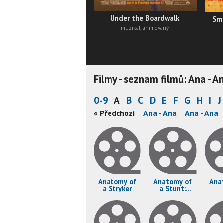
Under the Boardwalk
Smr
muzikál, animovaný
Filmy - seznam filmů: Ana - A
0-9
A
B
C
D
E
F
G
H
I
J
 Ana
Ana - Ana
Ana - Ana
« Předchozí
Ana - Ana
Ana - Ana
Ana - Ana
Anatomy of
Anatomy of
Ana
a Stryker
a Stunt:
Tank vs.
Supe
Perrier