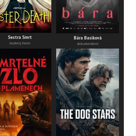
thri
Sestra Smrt
Bára Basiková
mystery, horor
dokumentární