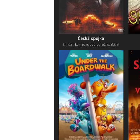
Česká spojka
thriller, komedie, dobrodružný, akční