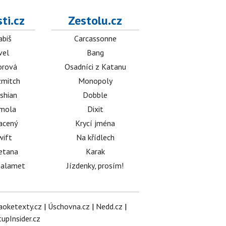
ti.cz
Zestolu.cz
abiš
Carcassonne
vel
Bang
orová
Osadníci z Katanu
mitch
Monopoly
shian
Dobble
émola
Dixit
acený
Krycí jména
wift
Na křídlech
etana
Karak
halamet
Jízdenky, prosím!
aoketexty.cz
|
Úschovna.cz
|
Nedd.cz
|
tupInsider.cz