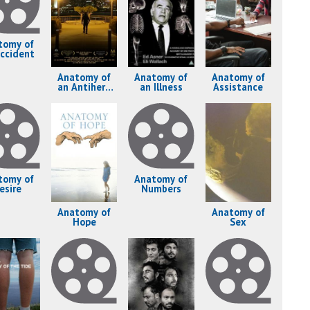
tomy of
ccident
Anatomy of
Anatomy of
Anatomy of
an Antihero
an Illness
Assistance
2
tomy of
Anatomy of
esire
Numbers
Anatomy of
Anatomy of
Hope
Sex