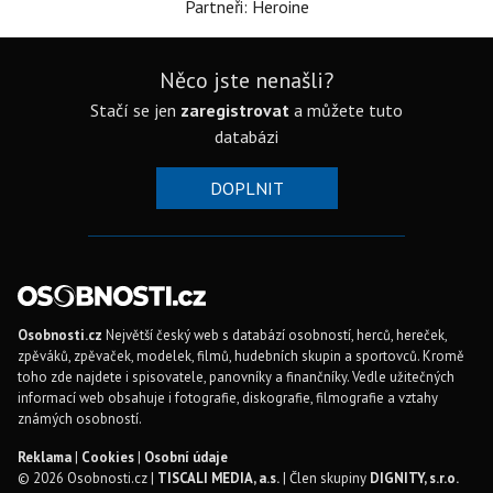
Partneři: Heroine
Něco jste nenašli?
Stačí se jen
zaregistrovat
a můžete tuto
databázi
DOPLNIT
Osobnosti.cz
Největší český web s databází osobností, herců, hereček,
zpěváků, zpěvaček, modelek, filmů, hudebních skupin a sportovců. Kromě
toho zde najdete i spisovatele, panovníky a finančníky. Vedle užitečných
informací web obsahuje i fotografie, diskografie, filmografie a vztahy
známých osobností.
Reklama
|
Cookies
|
Osobní údaje
© 2026 Osobnosti.cz |
TISCALI MEDIA, a.s.
| Člen skupiny
DIGNITY, s.r.o.