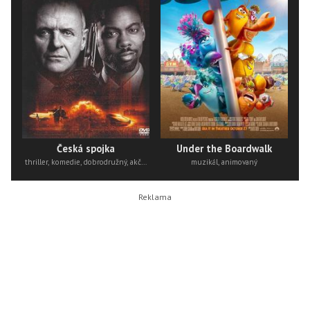
Česká spojka
Under the Boardwalk
thriller, komedie, dobrodružný, akční
muzikál, animovaný