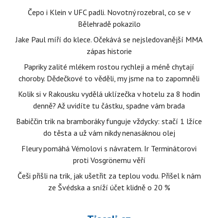
Čepo i Klein v UFC padli. Novotný rozebral, co se v
Bělehradě pokazilo
Jake Paul míří do klece. Očekává se nejsledovanější MMA
zápas historie
Papriky zalité mlékem rostou rychleji a méně chytají
choroby. Dědečkové to věděli, my jsme na to zapomněli
Kolik si v Rakousku vydělá uklízečka v hotelu za 8 hodin
denně? Až uvidíte tu částku, spadne vám brada
Babiččin trik na bramboráky funguje vždycky: stačí 1 lžíce
do těsta a už vám nikdy nenasáknou olej
Fleury pomáhá Vémolovi s návratem. Ir Terminátorovi
proti Vosgrönemu věří
Češi přišli na trik, jak ušetřit za teplou vodu. Přišel k nám
ze Švédska a sníží účet klidně o 20 %