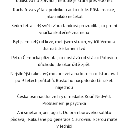
Kubišová ho zpívala, melodie je stará přes 400 let
Kuchařová vyšla z podniku a auto nikde. Přišla reakce,
jakou nikdo nečekal
Sedm let a celý svět: Zora Jandová prozradila, co pro ni
vnučka skutečně znamená
Byl jsem celý od krve, měl jsem strach, vylíčil Vémola
dramatické krmení lvů
Petra Černocká přiznala, co dostává od státu: Polovina
důchodu jde okamžitě zpět
Nejsilnější raketový motor světa na kerosin odstartoval
po 9 letech průtahů. Rusko ho nacpalo do tří raket
najednou
Česká osmnáctka ze hry o medaile. Kouč Nedvěd:
Problémem je psychika
Ani smetana, ani jogurt. Do bramborového salátu
přidávají Rakušané po generace 1 surovinu, kterou máte
v lednici