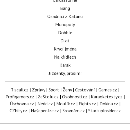
Carcassonne
Bang
Osadníci z Katanu
Monopoly
Dobble
Dixit
Krycí jména
Na křídlech
Karak
Jízdenky, prosím!
Tiscali.cz
|
Zprávy
|
Sport
|
Ženy
|
Cestování
|
Games.cz
|
Profigamers.cz
|
ZeStolu.cz
|
Osobnosti.cz
|
Karaoketexty.cz
|
Úschovna.cz
|
Nedd.cz
|
Moulík.cz
|
Fights.cz
|
Dokina.cz
|
CZhity.cz
|
Našepeníze.cz
|
Srovnám.cz
|
StartupInsider.cz