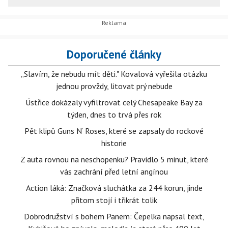
Doporučené články
„Slavím, že nebudu mít děti." Kovalová vyřešila otázku
jednou provždy, litovat prý nebude
Ústřice dokázaly vyfiltrovat celý Chesapeake Bay za
týden, dnes to trvá přes rok
Pět klipů Guns N‘ Roses, které se zapsaly do rockové
historie
Z auta rovnou na neschopenku? Pravidlo 5 minut, které
vás zachrání před letní angínou
Action láká: Značková sluchátka za 244 korun, jinde
přitom stojí i třikrát tolik
Dobrodružství s bohem Panem: Čepelka napsal text,