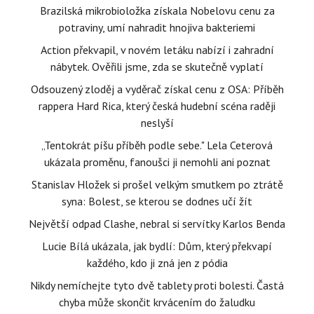
Brazilská mikrobioložka získala Nobelovu cenu za
potraviny, umí nahradit hnojiva bakteriemi
Action překvapil, v novém letáku nabízí i zahradní
nábytek. Ověřili jsme, zda se skutečně vyplatí
Odsouzený zloděj a vyděrač získal cenu z OSA: Příběh
rappera Hard Rica, který česká hudební scéna raději
neslyší
„Tentokrát píšu příběh podle sebe." Lela Ceterová
ukázala proměnu, fanoušci ji nemohli ani poznat
Stanislav Hložek si prošel velkým smutkem po ztrátě
syna: Bolest, se kterou se dodnes učí žít
Největší odpad Clashe, nebral si servítky Karlos Benda
Lucie Bílá ukázala, jak bydlí: Dům, který překvapí
každého, kdo ji zná jen z pódia
Nikdy nemíchejte tyto dvě tablety proti bolesti. Častá
chyba může skončit krvácením do žaludku