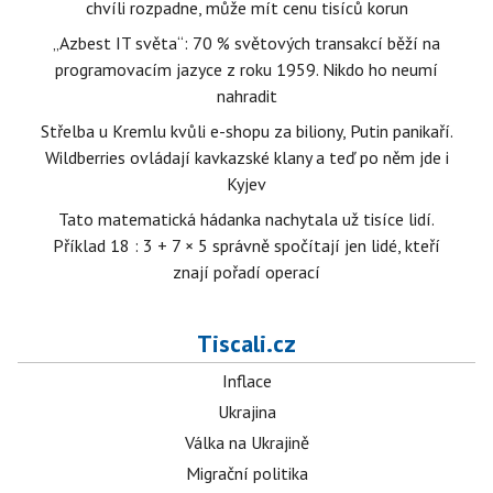
chvíli rozpadne, může mít cenu tisíců korun
„Azbest IT světa“: 70 % světových transakcí běží na
programovacím jazyce z roku 1959. Nikdo ho neumí
nahradit
Střelba u Kremlu kvůli e-shopu za biliony, Putin panikaří.
Wildberries ovládají kavkazské klany a teď po něm jde i
Kyjev
Tato matematická hádanka nachytala už tisíce lidí.
Příklad 18 : 3 + 7 × 5 správně spočítají jen lidé, kteří
znají pořadí operací
Tiscali.cz
Inflace
Ukrajina
Válka na Ukrajině
Migrační politika