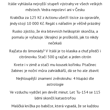
Itálie vyhlásila nejvyšší stupeň výstrahy ve všech velkých
městech. Vedra nepoleví ani v Česku
Krabička za 125 Kč z Actionu ušetří tisíce za opraváře,
jindy stojí 10 000 Kč. Regál s nářadím je věčně prázdný
Rusko zjistilo, že éra bitevních helikoptér skončila, a
pomalu je vyřazuje. Ukrajinci je proškolili, jak to nikdy
nečekali
Rajčata do limonády? V Itálii je to klasika a chuť předčí i
citrónovku. Stačí 500 g rajčat a jeden citrón
Kvete i v zimě a stačí mu kousek kořínku. Ptačinec
žabinec je noční můra zahrádkářů, dá se ho ale zbavit
Nejhloupější znamení zvěrokruhu: 4 hlupáci dle
astrologie
Ve vzduchu vydržel jen devět minut. Let Tu-154 se 115
lidmi skončil katastrofou
Maličká knížka po babičce, která vypadá, že se každou