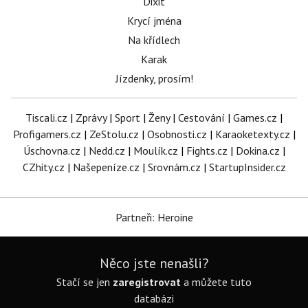
Dixit
Krycí jména
Na křídlech
Karak
Jízdenky, prosím!
Tiscali.cz
|
Zprávy
|
Sport
|
Ženy
|
Cestování
|
Games.cz
|
Profigamers.cz
|
ZeStolu.cz
|
Osobnosti.cz
|
Karaoketexty.cz
|
Úschovna.cz
|
Nedd.cz
|
Moulík.cz
|
Fights.cz
|
Dokina.cz
|
CZhity.cz
|
Našepeníze.cz
|
Srovnám.cz
|
StartupInsider.cz
Partneři: Heroine
Něco jste nenašli?
Stačí se jen
zaregistrovat
a můžete tuto
databázi