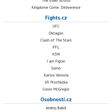
The Elder Scrolls
Kingdome Come: Deliverence
Fights.cz
UFC
Oktagon
Clash of The Stars
PFL
KSW
I am Figter
Sumó
Karlos Vémola
Jiří Procházka
Conor McGregor
Osobnosti.cz
Andrej Babiš