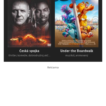
Česká spojka
Under the Boardwalk
thriller, komedie, dobrodružný, akční
muzikál, animovaný