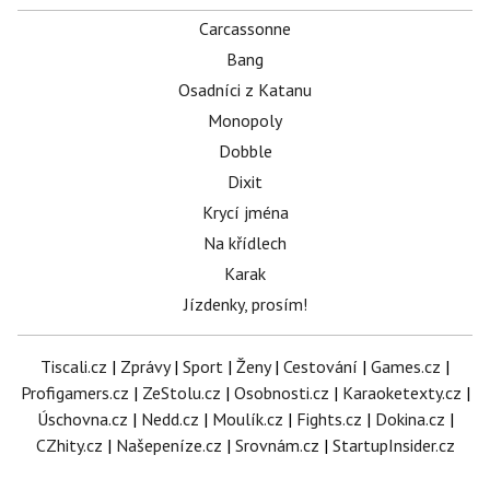
Carcassonne
Bang
Osadníci z Katanu
Monopoly
Dobble
Dixit
Krycí jména
Na křídlech
Karak
Jízdenky, prosím!
Tiscali.cz
|
Zprávy
|
Sport
|
Ženy
|
Cestování
|
Games.cz
|
Profigamers.cz
|
ZeStolu.cz
|
Osobnosti.cz
|
Karaoketexty.cz
|
Úschovna.cz
|
Nedd.cz
|
Moulík.cz
|
Fights.cz
|
Dokina.cz
|
CZhity.cz
|
Našepeníze.cz
|
Srovnám.cz
|
StartupInsider.cz