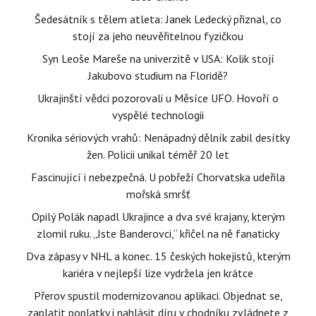
Šedesátník s tělem atleta: Janek Ledecký přiznal, co
stojí za jeho neuvěřitelnou fyzičkou
Syn Leoše Mareše na univerzitě v USA: Kolik stojí
Jakubovo studium na Floridě?
Ukrajinští vědci pozorovali u Měsíce UFO. Hovoří o
vyspělé technologii
Kronika sériových vrahů: Nenápadný dělník zabil desítky
žen. Policii unikal téměř 20 let
Fascinující i nebezpečná. U pobřeží Chorvatska udeřila
mořská smršť
Opilý Polák napadl Ukrajince a dva své krajany, kterým
zlomil ruku. „Jste Banderovci,“ křičel na ně fanaticky
Dva zápasy v NHL a konec. 15 českých hokejistů, kterým
kariéra v nejlepší lize vydržela jen krátce
Přerov spustil modernizovanou aplikaci. Objednat se,
zaplatit poplatky i nahlásit díru v chodníku zvládnete z