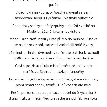
gauče
Video: Ukrajinský prapor Apache srovnal se zemí
zásobování Rusů u Lysičansku. Nezbylo vůbec nic
Ronaldovy sestry popřely zprávy o dnešní svatbě na
Madeiře: Žádné datum neexistuje
Video: Dron trefil nabitý Grad přímo do munice. Rusové
se na nic nezmohli, sotva si zachránili holé životy
14 minut se hrálo, dvě hodiny se čekalo. Salcburk rozhodl
v 88. minutě zápas, který připomínal brouzdaliště
Gavi si po zisku titulu mistrů světa obarvil vlasy
narůžovo. Splnil tím sázku s fanoušky
Legendární výrobce kapesních počítačů, které válcovaly
první smartphony, skončil. O důvodech ale mlčí
Pešán po konci u reprezentace odešel do Švýcarska. S
druhým titulem říká: Nechci svatbu ani pohřeb, jen hokej