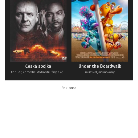
Česká spojka
Under the Boardwalk
thriller, komedie, dobrodružný, akční
muzikál, animovaný