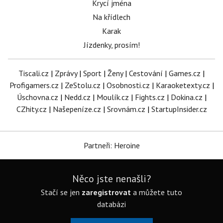
Krycí jména
Na křídlech
Karak
Jízdenky, prosím!
Tiscali.cz
|
Zprávy
|
Sport
|
Ženy
|
Cestování
|
Games.cz
|
Profigamers.cz
|
ZeStolu.cz
|
Osobnosti.cz
|
Karaoketexty.cz
|
Úschovna.cz
|
Nedd.cz
|
Moulík.cz
|
Fights.cz
|
Dokina.cz
|
CZhity.cz
|
Našepeníze.cz
|
Srovnám.cz
|
StartupInsider.cz
Partneři: Heroine
Něco jste nenašli?
Stačí se jen
zaregistrovat
a můžete tuto
databázi