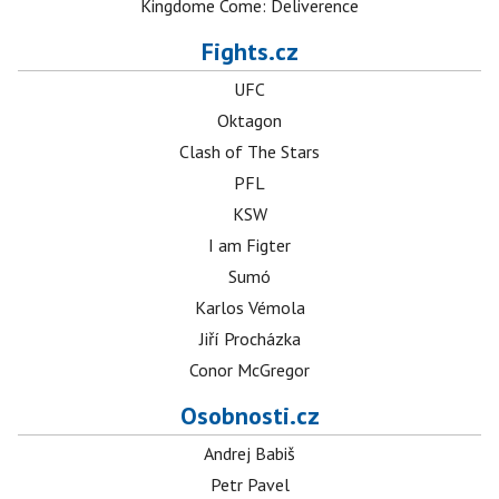
Kingdome Come: Deliverence
Fights.cz
UFC
Oktagon
Clash of The Stars
PFL
KSW
I am Figter
Sumó
Karlos Vémola
Jiří Procházka
Conor McGregor
Osobnosti.cz
Andrej Babiš
Petr Pavel