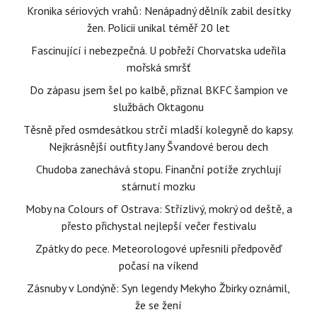
Kronika sériových vrahů: Nenápadný dělník zabil desítky
žen. Policii unikal téměř 20 let
Fascinující i nebezpečná. U pobřeží Chorvatska udeřila
mořská smršť
Do zápasu jsem šel po kalbě, přiznal BKFC šampion ve
službách Oktagonu
Těsně před osmdesátkou strčí mladší kolegyně do kapsy.
Nejkrásnější outfity Jany Švandové berou dech
Chudoba zanechává stopu. Finanční potíže zrychlují
stárnutí mozku
Moby na Colours of Ostrava: Střízlivý, mokrý od deště, a
přesto přichystal nejlepší večer festivalu
Zpátky do pece. Meteorologové upřesnili předpověď
počasí na víkend
Zásnuby v Londýně: Syn legendy Mekyho Žbirky oznámil,
že se žení