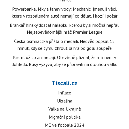
Powerbanka, léky a lahev vody: Mechanici jmenují věci,
které v rozpáleném autě nemají co dělat. Hrozí i požár
Brankář Kinský dostal nálepku, kterou by si možná nepřál.
Nejsebevědomější hráč Premier League
Česká osmnáctka přišla o medaili. Nedvěd popsal 15
minut, kdy se týmu zhroutila hra po gólu soupeře
Kreml už to ani netají. Otevřeně přiznal, že mír není v
dohledu. Rusy vyzývá, aby se připravili na dlouhou válku
Tiscali.cz
Inflace
Ukrajina
Válka na Ukrajině
Migrační politika
ME ve fotbale 2024