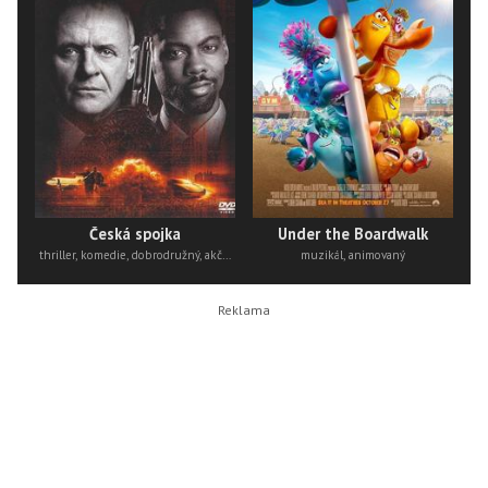
Česká spojka
Under the Boardwalk
thriller, komedie, dobrodružný, akční
muzikál, animovaný