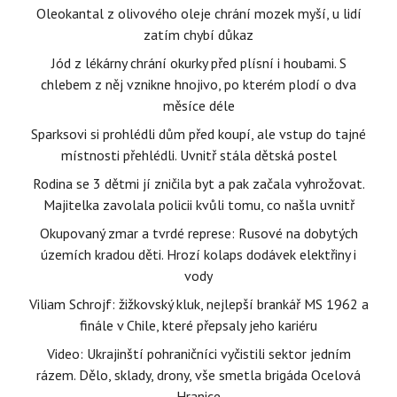
Oleokantal z olivového oleje chrání mozek myší, u lidí
zatím chybí důkaz
Jód z lékárny chrání okurky před plísní i houbami. S
chlebem z něj vznikne hnojivo, po kterém plodí o dva
měsíce déle
Sparksovi si prohlédli dům před koupí, ale vstup do tajné
místnosti přehlédli. Uvnitř stála dětská postel
Rodina se 3 dětmi jí zničila byt a pak začala vyhrožovat.
Majitelka zavolala policii kvůli tomu, co našla uvnitř
Okupovaný zmar a tvrdé represe: Rusové na dobytých
územích kradou děti. Hrozí kolaps dodávek elektřiny i
vody
Viliam Schrojf: žižkovský kluk, nejlepší brankář MS 1962 a
finále v Chile, které přepsaly jeho kariéru
Video: Ukrajinští pohraničníci vyčistili sektor jedním
rázem. Dělo, sklady, drony, vše smetla brigáda Ocelová
Hranice