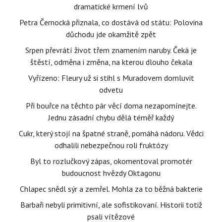
dramatické krmení lvů
Petra Černocká přiznala, co dostává od státu: Polovina
důchodu jde okamžitě zpět
Srpen převrátí život třem znamením naruby. Čeká je
štěstí, odměna i změna, na kterou dlouho čekala
Vyřízeno: Fleury už si stihl s Muradovem domluvit
odvetu
Při bouřce na těchto pár věcí doma nezapomínejte.
Jednu zásadní chybu dělá téměř každý
Cukr, který stojí na špatné straně, pomáhá nádoru. Vědci
odhalili nebezpečnou roli fruktózy
Byl to rozlučkový zápas, okomentoval promotér
budoucnost hvězdy Oktagonu
Chlapec snědl sýr a zemřel. Mohla za to běžná bakterie
Barbaři nebyli primitivní, ale sofistikovaní. Historii totiž
psali vítězové