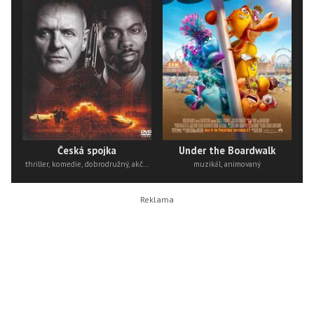
Česká spojka
Under the Boardwalk
thriller, komedie, dobrodružný, akční
muzikál, animovaný