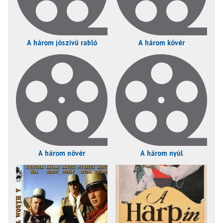
A három jószívü rabló
A három kövér
A három növér
A három nyúl