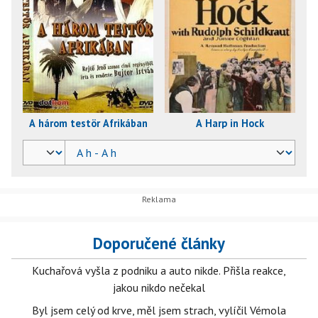
A három testör Afrikában
A Harp in Hock
Doporučené články
Kuchařová vyšla z podniku a auto nikde. Přišla reakce,
jakou nikdo nečekal
Byl jsem celý od krve, měl jsem strach, vylíčil Vémola