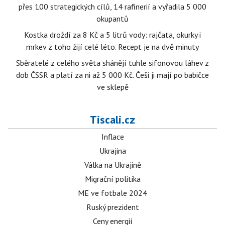
přes 100 strategických cílů, 14 rafinerií a vyřadila 5 000
okupantů
Kostka droždí za 8 Kč a 5 litrů vody: rajčata, okurky i
mrkev z toho žijí celé léto. Recept je na dvě minuty
Sběratelé z celého světa shánějí tuhle sifonovou láhev z
dob ČSSR a platí za ni až 5 000 Kč. Češi ji mají po babičce
ve sklepě
Tiscali.cz
Inflace
Ukrajina
Válka na Ukrajině
Migrační politika
ME ve fotbale 2024
Ruský prezident
Ceny energií