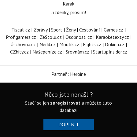
Karak
Jízdenky, prosím!
Tiscali.cz
|
Zprávy
|
Sport
|
Ženy
|
Cestování
|
Games.cz
|
Profigamers.cz
|
ZeStolu.cz
|
Osobnosti.cz
|
Karaoketexty.cz
|
Úschovna.cz
|
Nedd.cz
|
Moulík.cz
|
Fights.cz
|
Dokina.cz
|
CZhity.cz
|
Našepeníze.cz
|
Srovnám.cz
|
StartupInsider.cz
Partneři: Heroine
Něco jste nenašli?
Stačí se jen
zaregistrovat
a můžete tuto
databázi
DOPLNIT