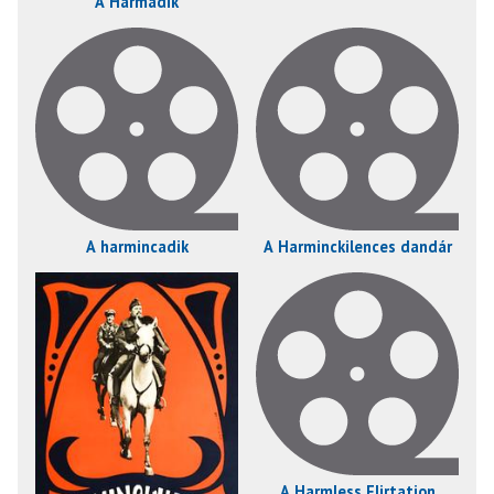
A Harmadik
A harmincadik
A Harminckilences dandár
A Harmless Flirtation