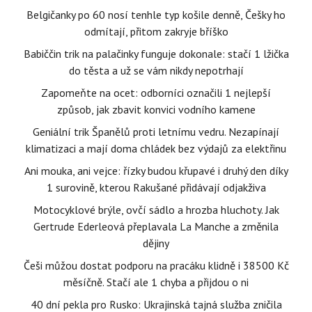
Belgičanky po 60 nosí tenhle typ košile denně, Češky ho
odmítají, přitom zakryje bříško
Babiččin trik na palačinky funguje dokonale: stačí 1 lžička
do těsta a už se vám nikdy nepotrhají
Zapomeňte na ocet: odborníci označili 1 nejlepší
způsob, jak zbavit konvici vodního kamene
Geniální trik Španělů proti letnímu vedru. Nezapínají
klimatizaci a mají doma chládek bez výdajů za elektřinu
Ani mouka, ani vejce: řízky budou křupavé i druhý den díky
1 surovině, kterou Rakušané přidávají odjakživa
Motocyklové brýle, ovčí sádlo a hrozba hluchoty. Jak
Gertrude Ederleová přeplavala La Manche a změnila
dějiny
Češi můžou dostat podporu na pracáku klidně i 38500 Kč
měsíčně. Stačí ale 1 chyba a přijdou o ni
40 dní pekla pro Rusko: Ukrajinská tajná služba zničila