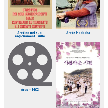
Aretino nei suoi
Aretz Hadasha
ragionamenti sulle
cortigiane, le maritate e...
i cornuti contenti, L'
Areu = MC2