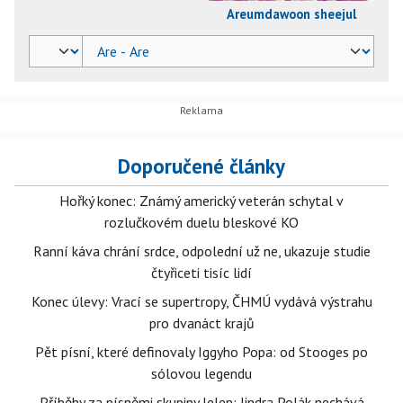
Areumdawoon sheejul
Doporučené články
Hořký konec: Známý americký veterán schytal v
rozlučkovém duelu bleskové KO
Ranní káva chrání srdce, odpolední už ne, ukazuje studie
čtyřiceti tisíc lidí
Konec úlevy: Vrací se supertropy, ČHMÚ vydává výstrahu
pro dvanáct krajů
Pět písní, které definovaly Iggyho Popa: od Stooges po
sólovou legendu
Příběhy za písněmi skupiny Jelen: Jindra Polák nechává