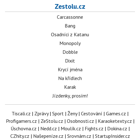
Zestolu.cz
Carcassonne
Bang
Osadníci z Katanu
Monopoly
Dobble
Dixit
Krycí jména
Na křídlech
Karak
Jízdenky, prosím!
Tiscali.cz
|
Zprávy
|
Sport
|
Ženy
|
Cestování
|
Games.cz
|
Profigamers.cz
|
ZeStolu.cz
|
Osobnosti.cz
|
Karaoketexty.cz
|
Úschovna.cz
|
Nedd.cz
|
Moulík.cz
|
Fights.cz
|
Dokina.cz
|
CZhity.cz
|
Našepeníze.cz
|
Srovnám.cz
|
StartupInsider.cz