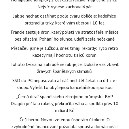
Nejvíc vynese zachovalý pár
Jak se nechat ostříhat podle tvaru obličeje: kadeřnice
prozradila triky, které vám uberou i 10 let
Francie testuje dron, který poletí ve stratosféře měsíce
bez přistání. Pohání ho slunce, udeří zcela nečekaně
Přetáčeli jsme je tužkou, dnes trhají rekordy: Tyto retro
kazety mají hodnotu tisíců korun
Tohoto tvora na zahradě nezabíjejte. Dokáže vás zbavit
žravých španělských slimáků
SSD do PC nepasovala a hráč nechtěl čekat na díl z e-
shopu. Vyřešil to obyčejnou kancelářskou sponkou
„Černá díra“ španělského zbrojního průmyslu: BVP
Dragón přišla o rakety, překročila váhu a spolkla přes 10
miliard Kč
Češi berou Novou zelenou úsporám útokem: O
zvýhodněné financování požádala spousta domácností