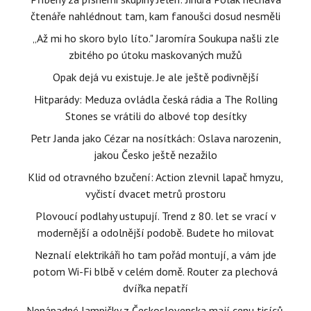
čtenáře nahlédnout tam, kam fanoušci dosud nesměli
„Až mi ho skoro bylo líto." Jaromíra Soukupa našli zle
zbitého po útoku maskovaných mužů
Opak dejá vu existuje. Je ale ještě podivnější
Hitparády: Meduza ovládla česká rádia a The Rolling
Stones se vrátili do albové top desítky
Petr Janda jako Cézar na nosítkách: Oslava narozenin,
jakou Česko ještě nezažilo
Klid od otravného bzučení: Action zlevnil lapač hmyzu,
vyčistí dvacet metrů prostoru
Plovoucí podlahy ustupují. Trend z 80. let se vrací v
modernější a odolnější podobě. Budete ho milovat
Neznalí elektrikáři ho tam pořád montují, a vám jde
potom Wi-Fi blbě v celém domě. Router za plechová
dvířka nepatří
Nenápadné lampičky z Československa mají cenu tisíců.