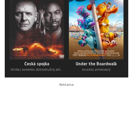
Česká spojka
Under the Boardwalk
thriller, komedie, dobrodružný, akční
muzikál, animovaný