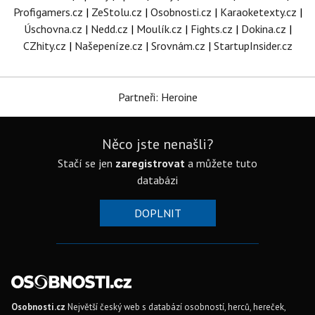
Profigamers.cz
|
ZeStolu.cz
|
Osobnosti.cz
|
Karaoketexty.cz
|
Úschovna.cz
|
Nedd.cz
|
Moulík.cz
|
Fights.cz
|
Dokina.cz
|
CZhity.cz
|
Našepeníze.cz
|
Srovnám.cz
|
StartupInsider.cz
Partneři: Heroine
Něco jste nenašli?
Stačí se jen
zaregistrovat
a můžete tuto
databázi
DOPLNIT
Osobnosti.cz
Největší český web s databází osobností, herců, hereček,