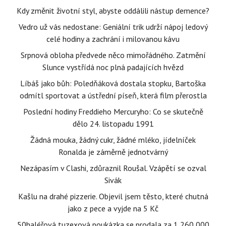
Kdy změnit životní styl, abyste oddálili nástup demence?
Vedro už vás nedostane: Geniální trik udrží nápoj ledový
celé hodiny a zachrání i milovanou kávu
Srpnová obloha předvede něco mimořádného. Zatmění
Slunce vystřídá noc plná padajících hvězd
Líbáš jako bůh: Poledňáková dostala stopku, Bartoška
odmítl sportovat a ústřední píseň, která film přerostla
Poslední hodiny Freddieho Mercuryho: Co se skutečně
dělo 24. listopadu 1991
Žádná mouka, žádný cukr, žádné mléko, jídelníček
Ronalda je záměrně jednotvárný
Nezápasím v Clashi, zdůraznil Roušal. Vzápětí se ozval
Sivák
Kašlu na drahé pizzerie. Objevil jsem těsto, které chutná
jako z pece a vyjde na 5 Kč
50haléřová tuzexová poukázka se prodala za 1 260 000