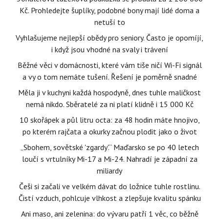
Kč. Prohledejte šuplíky, podobné bony mají lidé doma a
netuší to
Vyhlašujeme nejlepší obědy pro seniory. Často je opomíjí,
i když jsou vhodné na svaly i trávení
Běžné věci v domácnosti, které vám tiše ničí Wi-Fi signál
a vy o tom nemáte tušení. Řešení je poměrně snadné
Měla ji v kuchyni každá hospodyně, dnes tuhle maličkost
nemá nikdo. Sběratelé za ni platí klidně i 15 000 Kč
10 skořápek a půl litru octa: za 48 hodin máte hnojivo,
po kterém rajčata a okurky začnou plodit jako o život
„Sbohem, sovětské 'zgardy'.“ Maďarsko se po 40 letech
loučí s vrtulníky Mi-17 a Mi-24. Nahradí je západní za
miliardy
Češi si začali ve velkém dávat do ložnice tuhle rostlinu.
Čistí vzduch, pohlcuje vlhkost a zlepšuje kvalitu spánku
Ani maso, ani zelenina: do vývaru patří 1 věc, co běžně