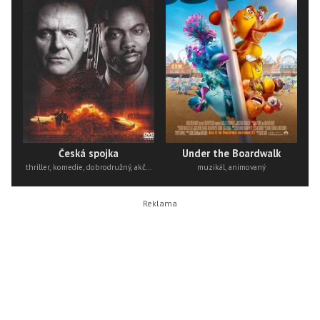
Česká spojka
Under the Boardwalk
thriller, komedie, dobrodružný, akční
muzikál, animovaný