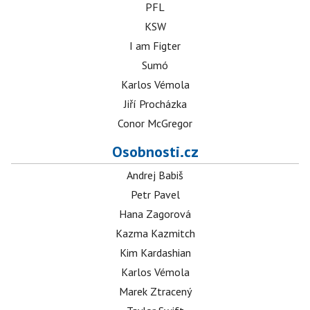
PFL
KSW
I am Figter
Sumó
Karlos Vémola
Jiří Procházka
Conor McGregor
Osobnosti.cz
Andrej Babiš
Petr Pavel
Hana Zagorová
Kazma Kazmitch
Kim Kardashian
Karlos Vémola
Marek Ztracený