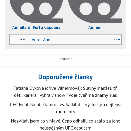
Annella di Porta Capuana
Annem
Doporučené články
Tatiana Dyková (dříve Vilhelmová): Slavný manžel, tři
děti, kariéra i výhra v show Tvoje tvář má známý hlas
UFC Fight Night: Gamrot vs. Salkilld – výsledky a nejlepší
momenty
Nezvládl jsem to v hlavě. Čepo odhalil, co stálo za jeho
neúspěšným UFC debutem