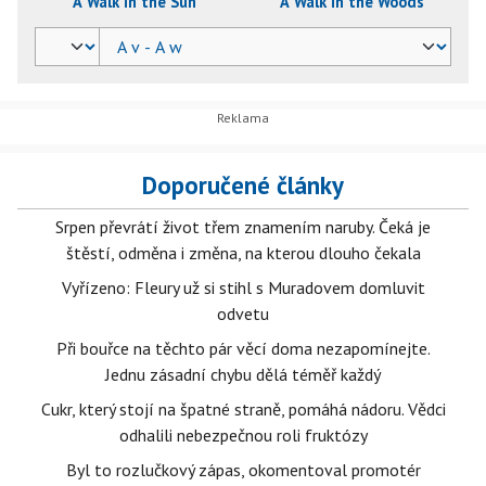
A Walk in the Sun
A Walk in the Woods
Doporučené články
Srpen převrátí život třem znamením naruby. Čeká je
štěstí, odměna i změna, na kterou dlouho čekala
Vyřízeno: Fleury už si stihl s Muradovem domluvit
odvetu
Při bouřce na těchto pár věcí doma nezapomínejte.
Jednu zásadní chybu dělá téměř každý
Cukr, který stojí na špatné straně, pomáhá nádoru. Vědci
odhalili nebezpečnou roli fruktózy
Byl to rozlučkový zápas, okomentoval promotér