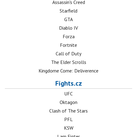
Assassin's Creed
Starfield
GTA
Diablo IV
Forza
Fortnite
Call of Duty
The Elder Scrolls
Kingdome Come: Deliverence
Fights.cz
UFC
Oktagon
Clash of The Stars
PFL
KSW
I am Figter