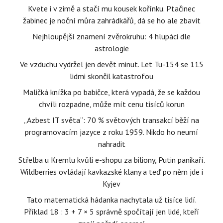
Kvete i v zimě a stačí mu kousek kořínku. Ptačinec
žabinec je noční můra zahrádkářů, dá se ho ale zbavit
Nejhloupější znamení zvěrokruhu: 4 hlupáci dle
astrologie
Ve vzduchu vydržel jen devět minut. Let Tu-154 se 115
lidmi skončil katastrofou
Maličká knížka po babičce, která vypadá, že se každou
chvíli rozpadne, může mít cenu tisíců korun
„Azbest IT světa“: 70 % světových transakcí běží na
programovacím jazyce z roku 1959. Nikdo ho neumí
nahradit
Střelba u Kremlu kvůli e-shopu za biliony, Putin panikaří.
Wildberries ovládají kavkazské klany a teď po něm jde i
Kyjev
Tato matematická hádanka nachytala už tisíce lidí.
Příklad 18 : 3 + 7 × 5 správně spočítají jen lidé, kteří