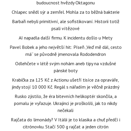
budoucnost hvězdy Oktagonu
Chlapec snědl sýr a zemřel. Mohla za to běžná bakterie
Barbaři nebyli primitivní, ale sofistikovaní. Historii totiž
psali vítězové
AI napadla další firmu. K incidentu došlo u Mety
Pavel Bobek a jeho největší hit: Píseň „Veď mě dál, cesto
má“ se původně jmenovala Rododendron
Odlehčete v létě svým nohám aneb tipy na vzdušné
pánské boty
Krabička za 125 Kč z Actionu ušetří tisíce za opraváře,
jindy stojí 10 000 Kč. Regál s nářadím je věčně prázdný
Rusko zjistilo, že éra bitevních helikoptér skončila, a
pomalu je vyřazuje. Ukrajinci je proškolili, jak to nikdy
nečekali
Rajčata do limonády? V Itálii je to klasika a chuť předčí i
citrónovku. Stačí 500 g rajčat a jeden citrón