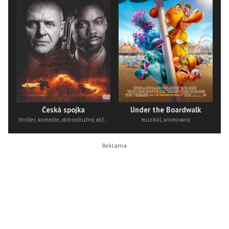
Česká spojka
Under the Boardwalk
thriller, komedie, dobrodružný, akční
muzikál, animovaný