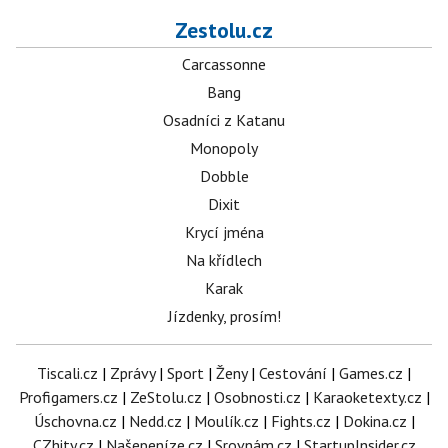
Zestolu.cz
Carcassonne
Bang
Osadníci z Katanu
Monopoly
Dobble
Dixit
Krycí jména
Na křídlech
Karak
Jízdenky, prosím!
Tiscali.cz
|
Zprávy
|
Sport
|
Ženy
|
Cestování
|
Games.cz
|
Profigamers.cz
|
ZeStolu.cz
|
Osobnosti.cz
|
Karaoketexty.cz
|
Úschovna.cz
|
Nedd.cz
|
Moulík.cz
|
Fights.cz
|
Dokina.cz
|
CZhity.cz
|
Našepeníze.cz
|
Srovnám.cz
|
StartupInsider.cz