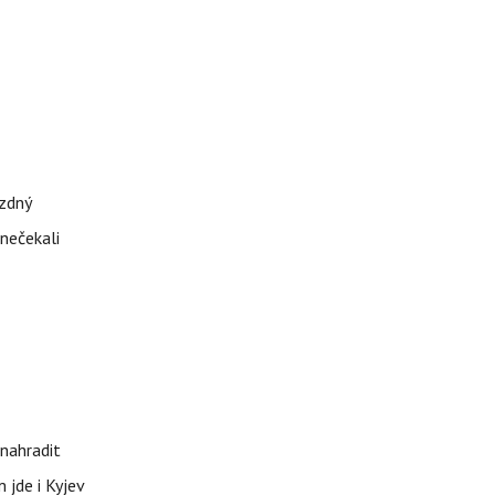
ázdný
 nečekali
nahradit
 jde i Kyjev