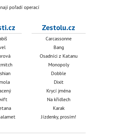
znají pořadí operací
ti.cz
Zestolu.cz
abiš
Carcassonne
vel
Bang
orová
Osadníci z Katanu
mitch
Monopoly
shian
Dobble
émola
Dixit
acený
Krycí jména
wift
Na křídlech
etana
Karak
halamet
Jízdenky, prosím!