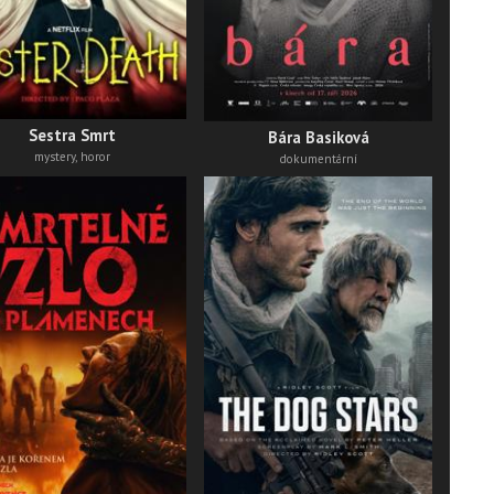
thri
Sestra Smrt
Bára Basiková
mystery, horor
dokumentární