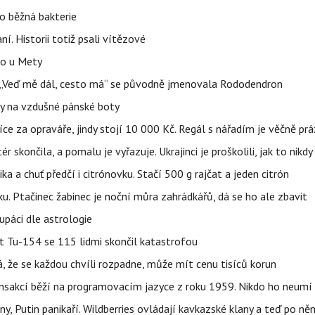
o běžná bakterie
aní. Historii totiž psali vítězové
lo u Mety
eň „Veď mě dál, cesto má“ se původně jmenovala Rododendron
y na vzdušné pánské boty
íce za opraváře, jindy stojí 10 000 Kč. Regál s nářadím je věčně pr
ér skončila, a pomalu je vyřazuje. Ukrajinci je proškolili, jak to nikdy
ika a chuť předčí i citrónovku. Stačí 500 g rajčat a jeden citrón
ku. Ptačinec žabinec je noční můra zahrádkářů, dá se ho ale zbavit
upáci dle astrologie
et Tu-154 se 115 lidmi skončil katastrofou
á, že se každou chvíli rozpadne, může mít cenu tisíců korun
nsakcí běží na programovacím jazyce z roku 1959. Nikdo ho neumí 
ny, Putin panikaří. Wildberries ovládají kavkazské klany a teď po něm