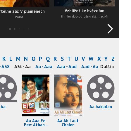
Vzhlížet ke hvězdám
telné zlo: V plamenech
thriller, dobrodružný, akční, sci-fi
horor
a
K
L
M
N
O
P
Q
R
S
T
U
V
W
X
Y
Z
- A38
A3t - Aa
Aa - Aaa
Aaa - Aad
Aad - Aad
Další »
Aad - Aag
Aa
Aa bakudan
Aa Aaa Ee
Aa Ab Laut
Eee: Athanu
Chalen
Aame