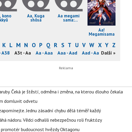
, kono
Aa, Kuga
Aa megami
ikkyû
shôsa
sama:
Tatakau
tsubasa
Aa!
Megamisama!
K
L
M
N
O
P
Q
R
S
T
U
V
W
X
Y
Z
- A38
A3t - Aa
Aa - Aaa
Aaa - Aad
Aad - Aad
Další »
Aad - Aag
ruby. Čeká je štěstí, odměna i změna, na kterou dlouho čekala
vem domluvit odvetu
zapomínejte. Jednu zásadní chybu dělá téměř každý
áhá nádoru. Vědci odhalili nebezpečnou roli fruktózy
l promotér budoucnost hvězdy Oktagonu