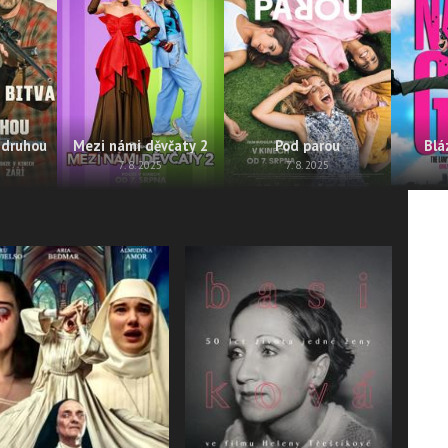
 druhou
Mezi námi děvčaty 2
Pod parou
Blá
7. 8. 2025
7. 8. 2025