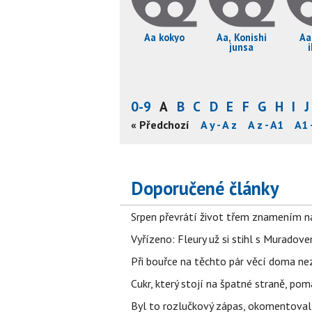
Aa kokyo
Aa, Konishi
Aa
junsa
0-9
A
B
C
D
E
F
G
H
I
J
 w - A w
A w - A w
A w - A x
« Předchozí
A y - A y
A y - A z
A z - A1
A1 
Doporučené články
Srpen převrátí život třem znamením na
Vyřízeno: Fleury už si stihl s Murado
Při bouřce na těchto pár věcí doma ne
Cukr, který stojí na špatné straně, pom
Byl to rozlučkový zápas, okomentova