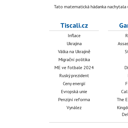
Tato matematická hádanka nachytala už t
Tiscali.cz
Ga
Inflace
R
Ukrajina
Assas
Válka na Ukrajině
S
Migrační politika
ME ve fotbale 2024
D
Ruský prezident
Ceny energií
F
Evropská unie
Cal
Penzijní reforma
The E
Vynález
King
Del