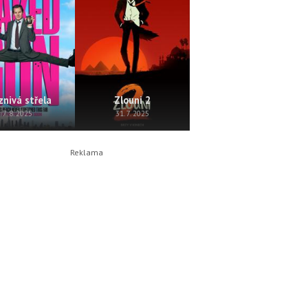
znivá střela
Zlouni 2
Perla
7. 8. 2025
31. 7. 2025
24. 7. 2025