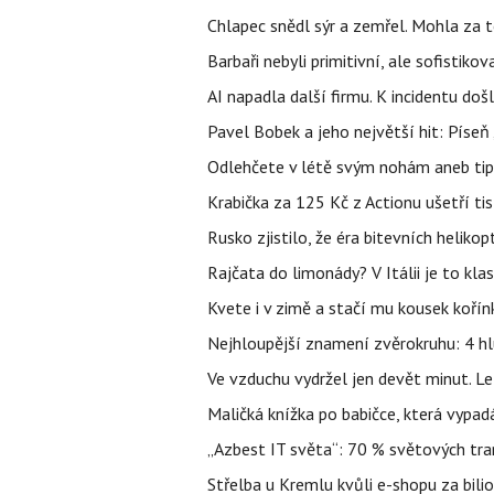
Chlapec snědl sýr a zemřel. Mohla za t
Barbaři nebyli primitivní, ale sofistikov
AI napadla další firmu. K incidentu doš
Pavel Bobek a jeho největší hit: Pís
Odlehčete v létě svým nohám aneb tip
Krabička za 125 Kč z Actionu ušetří tis
Rusko zjistilo, že éra bitevních helikopt
Rajčata do limonády? V Itálii je to klas
Kvete i v zimě a stačí mu kousek kořín
Nejhloupější znamení zvěrokruhu: 4 hl
Ve vzduchu vydržel jen devět minut. L
Maličká knížka po babičce, která vypad
„Azbest IT světa“: 70 % světových tra
Střelba u Kremlu kvůli e-shopu za bilio