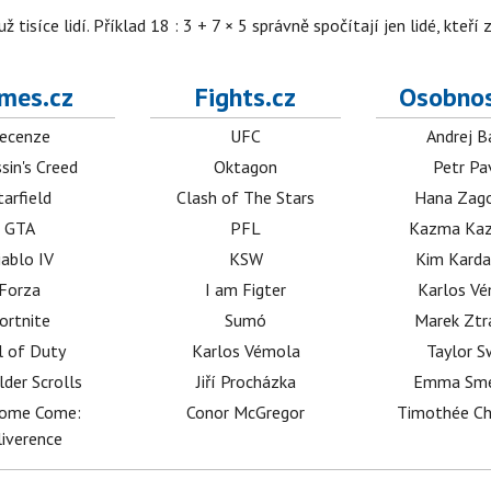
isíce lidí. Příklad 18 : 3 + 7 × 5 správně spočítají jen lidé, kteří 
mes.cz
Fights.cz
Osobnos
ecenze
UFC
Andrej B
sin's Creed
Oktagon
Petr Pa
tarfield
Clash of The Stars
Hana Zag
GTA
PFL
Kazma Kaz
iablo IV
KSW
Kim Karda
Forza
I am Figter
Karlos V
ortnite
Sumó
Marek Ztr
l of Duty
Karlos Vémola
Taylor S
lder Scrolls
Jiří Procházka
Emma Sm
dome Come:
Conor McGregor
Timothée C
iverence