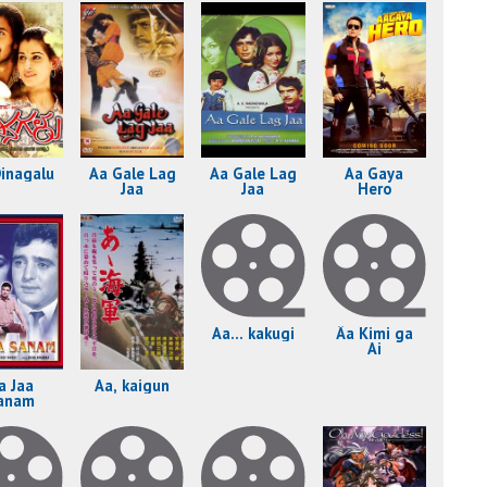
Inthalo Eeme
inagalu
Aa Gale Lag
Aa Gale Lag
Aa Gaya
Jaa
Jaa
Hero
Aa... kakugi
Âa Kimi ga
Ai
a Jaa
Aa, kaigun
anam