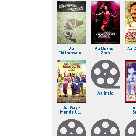
Aa
Aa Dekhen
Aa D
Chithrasalabham
Zara
Parannotte
Aa Intlo
Aa Gaye
A
Munde U.K.
S
De