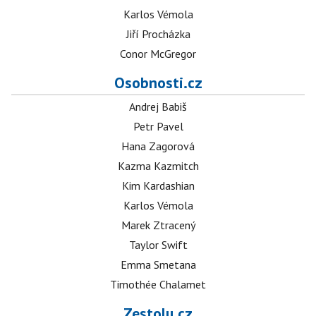
Karlos Vémola
Jiří Procházka
Conor McGregor
Osobnosti.cz
Andrej Babiš
Petr Pavel
Hana Zagorová
Kazma Kazmitch
Kim Kardashian
Karlos Vémola
Marek Ztracený
Taylor Swift
Emma Smetana
Timothée Chalamet
Zestolu.cz