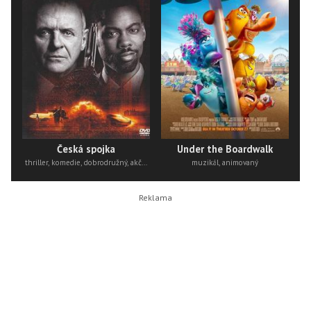
Česká spojka
Under the Boardwalk
thriller, komedie, dobrodružný, akční
muzikál, animovaný