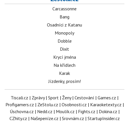
Carcassonne
Bang
Osadníci z Katanu
Monopoly
Dobble
Dixit
Krycí jména
Na křídlech
Karak
Jízdenky, prosím!
Tiscali.cz
|
Zprávy
|
Sport
|
Ženy
|
Cestování
|
Games.cz
|
Profigamers.cz
|
ZeStolu.cz
|
Osobnosti.cz
|
Karaoketexty.cz
|
Úschovna.cz
|
Nedd.cz
|
Moulík.cz
|
Fights.cz
|
Dokina.cz
|
CZhity.cz
|
Našepeníze.cz
|
Srovnám.cz
|
StartupInsider.cz