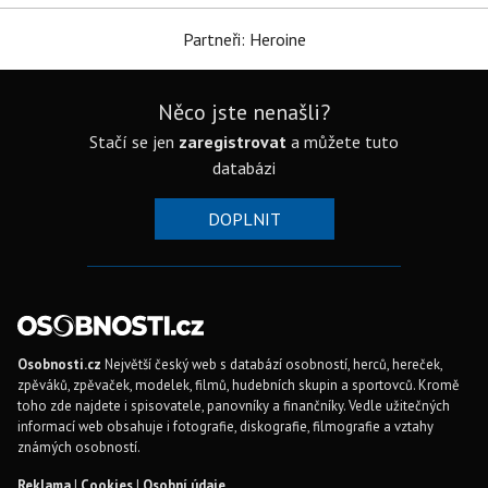
Partneři: Heroine
Něco jste nenašli?
Stačí se jen
zaregistrovat
a můžete tuto
databázi
DOPLNIT
Osobnosti.cz
Největší český web s databází osobností, herců, hereček,
zpěváků, zpěvaček, modelek, filmů, hudebních skupin a sportovců. Kromě
toho zde najdete i spisovatele, panovníky a finančníky. Vedle užitečných
informací web obsahuje i fotografie, diskografie, filmografie a vztahy
známých osobností.
Reklama
|
Cookies
|
Osobní údaje