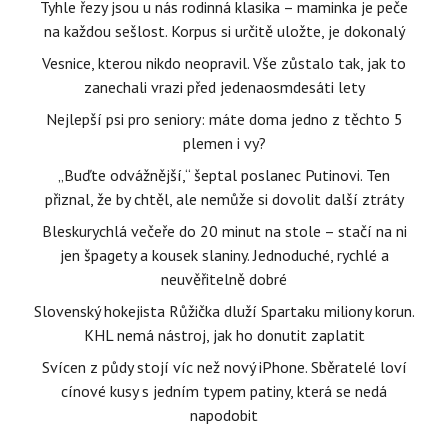
Tyhle řezy jsou u nás rodinná klasika – maminka je peče
na každou sešlost. Korpus si určitě uložte, je dokonalý
Vesnice, kterou nikdo neopravil. Vše zůstalo tak, jak to
zanechali vrazi před jedenaosmdesáti lety
Nejlepší psi pro seniory: máte doma jedno z těchto 5
plemen i vy?
„Buďte odvážnější,“ šeptal poslanec Putinovi. Ten
přiznal, že by chtěl, ale nemůže si dovolit další ztráty
Bleskurychlá večeře do 20 minut na stole – stačí na ni
jen špagety a kousek slaniny. Jednoduché, rychlé a
neuvěřitelně dobré
Slovenský hokejista Růžička dluží Spartaku miliony korun.
KHL nemá nástroj, jak ho donutit zaplatit
Svícen z půdy stojí víc než nový iPhone. Sběratelé loví
cínové kusy s jedním typem patiny, která se nedá
napodobit