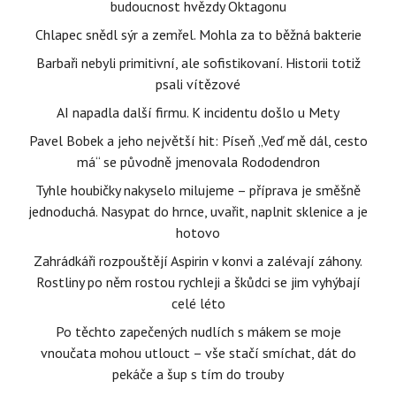
budoucnost hvězdy Oktagonu
Chlapec snědl sýr a zemřel. Mohla za to běžná bakterie
Barbaři nebyli primitivní, ale sofistikovaní. Historii totiž
psali vítězové
AI napadla další firmu. K incidentu došlo u Mety
Pavel Bobek a jeho největší hit: Píseň „Veď mě dál, cesto
má“ se původně jmenovala Rododendron
Tyhle houbičky nakyselo milujeme – příprava je směšně
jednoduchá. Nasypat do hrnce, uvařit, naplnit sklenice a je
hotovo
Zahrádkáři rozpouštějí Aspirin v konvi a zalévají záhony.
Rostliny po něm rostou rychleji a škůdci se jim vyhýbají
celé léto
Po těchto zapečených nudlích s mákem se moje
vnoučata mohou utlouct – vše stačí smíchat, dát do
pekáče a šup s tím do trouby