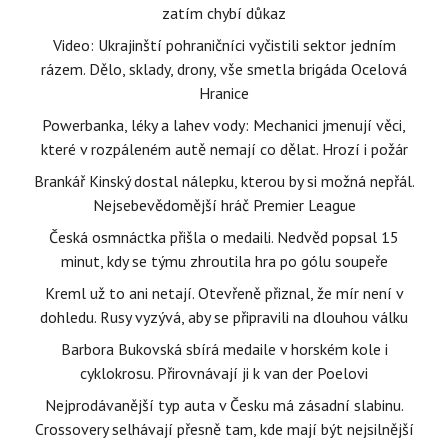
zatím chybí důkaz
Video: Ukrajinští pohraničníci vyčistili sektor jedním
rázem. Dělo, sklady, drony, vše smetla brigáda Ocelová
Hranice
Powerbanka, léky a lahev vody: Mechanici jmenují věci,
které v rozpáleném autě nemají co dělat. Hrozí i požár
Brankář Kinský dostal nálepku, kterou by si možná nepřál.
Nejsebevědomější hráč Premier League
Česká osmnáctka přišla o medaili. Nedvěd popsal 15
minut, kdy se týmu zhroutila hra po gólu soupeře
Kreml už to ani netají. Otevřeně přiznal, že mír není v
dohledu. Rusy vyzývá, aby se připravili na dlouhou válku
Barbora Bukovská sbírá medaile v horském kole i
cyklokrosu. Přirovnávají ji k van der Poelovi
Nejprodávanější typ auta v Česku má zásadní slabinu.
Crossovery selhávají přesně tam, kde mají být nejsilnější