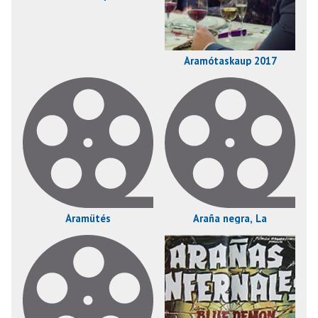
Áramótaskaup 2017
Áramütés
Araña negra, La