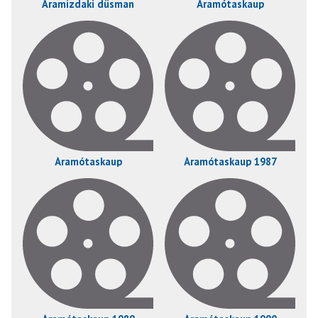
Aramizdaki düsman
Áramótaskaup
Áramótaskaup
Áramótaskaup 1987