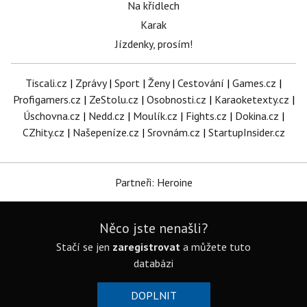
Na křídlech
Karak
Jízdenky, prosím!
Tiscali.cz
|
Zprávy
|
Sport
|
Ženy
|
Cestování
|
Games.cz
|
Profigamers.cz
|
ZeStolu.cz
|
Osobnosti.cz
|
Karaoketexty.cz
|
Úschovna.cz
|
Nedd.cz
|
Moulík.cz
|
Fights.cz
|
Dokina.cz
|
CZhity.cz
|
Našepeníze.cz
|
Srovnám.cz
|
StartupInsider.cz
Partneři: Heroine
Něco jste nenašli?
Stačí se jen
zaregistrovat
a můžete tuto
databázi
DOPLNIT