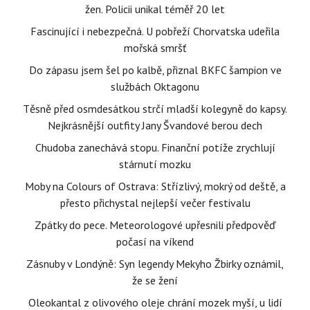
žen. Policii unikal téměř 20 let
Fascinující i nebezpečná. U pobřeží Chorvatska udeřila
mořská smršť
Do zápasu jsem šel po kalbě, přiznal BKFC šampion ve
službách Oktagonu
Těsně před osmdesátkou strčí mladší kolegyně do kapsy.
Nejkrásnější outfity Jany Švandové berou dech
Chudoba zanechává stopu. Finanční potíže zrychlují
stárnutí mozku
Moby na Colours of Ostrava: Střízlivý, mokrý od deště, a
přesto přichystal nejlepší večer festivalu
Zpátky do pece. Meteorologové upřesnili předpověď
počasí na víkend
Zásnuby v Londýně: Syn legendy Mekyho Žbirky oznámil,
že se žení
Oleokantal z olivového oleje chrání mozek myší, u lidí