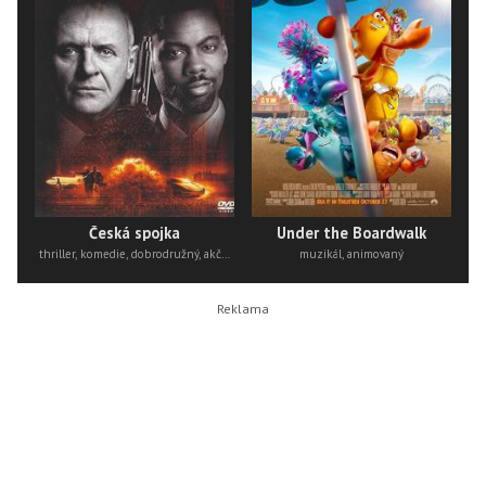
Česká spojka
Under the Boardwalk
thriller, komedie, dobrodružný, akční
muzikál, animovaný