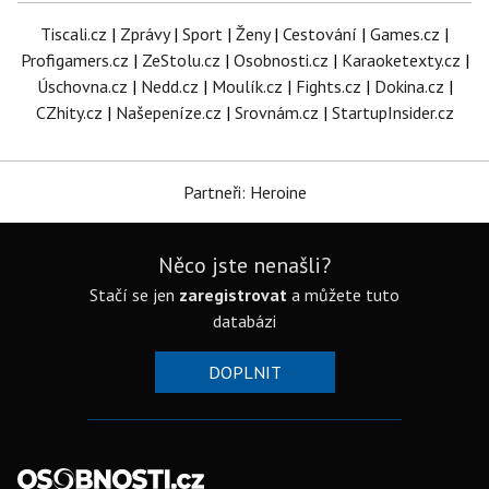
Tiscali.cz
|
Zprávy
|
Sport
|
Ženy
|
Cestování
|
Games.cz
|
Profigamers.cz
|
ZeStolu.cz
|
Osobnosti.cz
|
Karaoketexty.cz
|
Úschovna.cz
|
Nedd.cz
|
Moulík.cz
|
Fights.cz
|
Dokina.cz
|
CZhity.cz
|
Našepeníze.cz
|
Srovnám.cz
|
StartupInsider.cz
Partneři: Heroine
Něco jste nenašli?
Stačí se jen
zaregistrovat
a můžete tuto
databázi
DOPLNIT