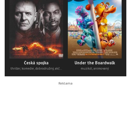
Česká spojka
Under the Boardwalk
thriller, komedie, dobrodružný, akční
muzikál, animovaný