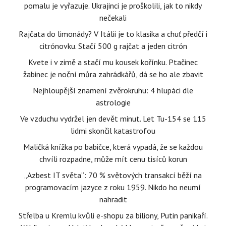
pomalu je vyřazuje. Ukrajinci je proškolili, jak to nikdy
nečekali
Rajčata do limonády? V Itálii je to klasika a chuť předčí i
citrónovku. Stačí 500 g rajčat a jeden citrón
Kvete i v zimě a stačí mu kousek kořínku. Ptačinec
žabinec je noční můra zahrádkářů, dá se ho ale zbavit
Nejhloupější znamení zvěrokruhu: 4 hlupáci dle
astrologie
Ve vzduchu vydržel jen devět minut. Let Tu-154 se 115
lidmi skončil katastrofou
Maličká knížka po babičce, která vypadá, že se každou
chvíli rozpadne, může mít cenu tisíců korun
„Azbest IT světa“: 70 % světových transakcí běží na
programovacím jazyce z roku 1959. Nikdo ho neumí
nahradit
Střelba u Kremlu kvůli e-shopu za biliony, Putin panikaří.