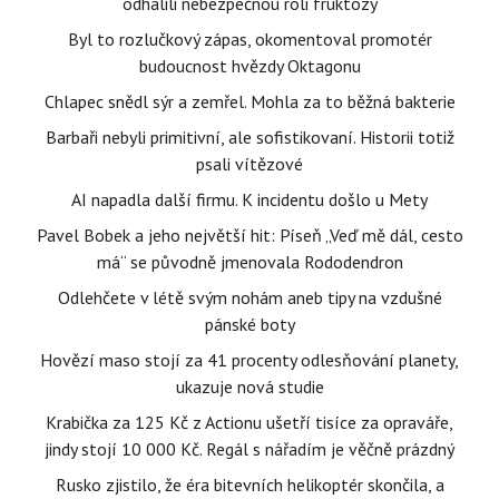
odhalili nebezpečnou roli fruktózy
Byl to rozlučkový zápas, okomentoval promotér
budoucnost hvězdy Oktagonu
Chlapec snědl sýr a zemřel. Mohla za to běžná bakterie
Barbaři nebyli primitivní, ale sofistikovaní. Historii totiž
psali vítězové
AI napadla další firmu. K incidentu došlo u Mety
Pavel Bobek a jeho největší hit: Píseň „Veď mě dál, cesto
má“ se původně jmenovala Rododendron
Odlehčete v létě svým nohám aneb tipy na vzdušné
pánské boty
Hovězí maso stojí za 41 procenty odlesňování planety,
ukazuje nová studie
Krabička za 125 Kč z Actionu ušetří tisíce za opraváře,
jindy stojí 10 000 Kč. Regál s nářadím je věčně prázdný
Rusko zjistilo, že éra bitevních helikoptér skončila, a