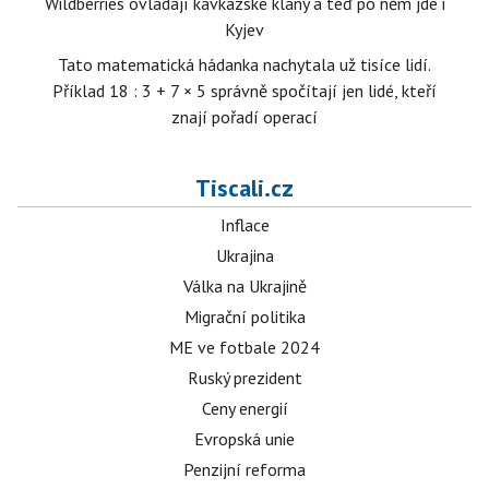
Wildberries ovládají kavkazské klany a teď po něm jde i
Kyjev
Tato matematická hádanka nachytala už tisíce lidí.
Příklad 18 : 3 + 7 × 5 správně spočítají jen lidé, kteří
znají pořadí operací
Tiscali.cz
Inflace
Ukrajina
Válka na Ukrajině
Migrační politika
ME ve fotbale 2024
Ruský prezident
Ceny energií
Evropská unie
Penzijní reforma