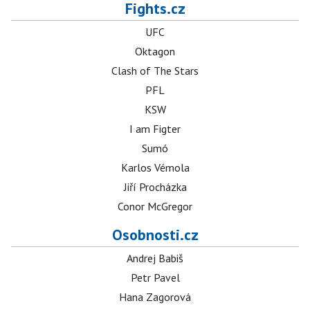
Fights.cz
UFC
Oktagon
Clash of The Stars
PFL
KSW
I am Figter
Sumó
Karlos Vémola
Jiří Procházka
Conor McGregor
Osobnosti.cz
Andrej Babiš
Petr Pavel
Hana Zagorová