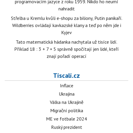
programovacím jazyce z roku 1959. Nikdo ho neumí
nahradit
Střelba u Kremlu kvůli e-shopu za biliony, Putin panikaří.
Wildberries ovládají kavkazské klany a teď po něm jde i
Kyjev
Tato matematická hádanka nachytala už tisíce lidí.
Příklad 18 : 3 + 7 × 5 správně spočítají jen lidé, kteří
znají pořadí operací
Tiscali.cz
Inflace
Ukrajina
Válka na Ukrajině
Migrační politika
ME ve fotbale 2024
Ruský prezident