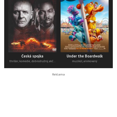
Česká spojka
Under the Boardwalk
thriller, komedie, dobrodružný, akční
muzikál, animovaný