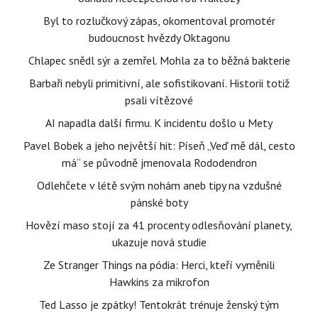
Byl to rozlučkový zápas, okomentoval promotér
budoucnost hvězdy Oktagonu
Chlapec snědl sýr a zemřel. Mohla za to běžná bakterie
Barbaři nebyli primitivní, ale sofistikovaní. Historii totiž
psali vítězové
AI napadla další firmu. K incidentu došlo u Mety
Pavel Bobek a jeho největší hit: Píseň „Veď mě dál, cesto
má“ se původně jmenovala Rododendron
Odlehčete v létě svým nohám aneb tipy na vzdušné
pánské boty
Hovězí maso stojí za 41 procenty odlesňování planety,
ukazuje nová studie
Ze Stranger Things na pódia: Herci, kteří vyměnili
Hawkins za mikrofon
Ted Lasso je zpátky! Tentokrát trénuje ženský tým