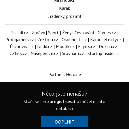
Na křídlech
Karak
Jízdenky, prosím!
Tiscali.cz
|
Zprávy
|
Sport
|
Ženy
|
Cestování
|
Games.cz
|
Profigamers.cz
|
ZeStolu.cz
|
Osobnosti.cz
|
Karaoketexty.cz
|
Úschovna.cz
|
Nedd.cz
|
Moulík.cz
|
Fights.cz
|
Dokina.cz
|
CZhity.cz
|
Našepeníze.cz
|
Srovnám.cz
|
StartupInsider.cz
Partneři: Heroine
Něco jste nenašli?
Stačí se jen
zaregistrovat
a můžete tuto
databázi
DOPLNIT