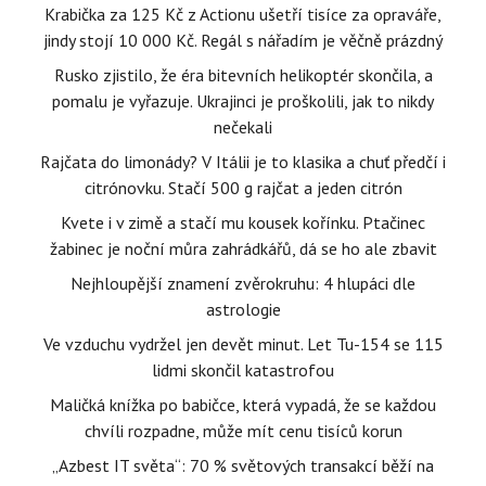
Krabička za 125 Kč z Actionu ušetří tisíce za opraváře,
jindy stojí 10 000 Kč. Regál s nářadím je věčně prázdný
Rusko zjistilo, že éra bitevních helikoptér skončila, a
pomalu je vyřazuje. Ukrajinci je proškolili, jak to nikdy
nečekali
Rajčata do limonády? V Itálii je to klasika a chuť předčí i
citrónovku. Stačí 500 g rajčat a jeden citrón
Kvete i v zimě a stačí mu kousek kořínku. Ptačinec
žabinec je noční můra zahrádkářů, dá se ho ale zbavit
Nejhloupější znamení zvěrokruhu: 4 hlupáci dle
astrologie
Ve vzduchu vydržel jen devět minut. Let Tu-154 se 115
lidmi skončil katastrofou
Maličká knížka po babičce, která vypadá, že se každou
chvíli rozpadne, může mít cenu tisíců korun
„Azbest IT světa“: 70 % světových transakcí běží na