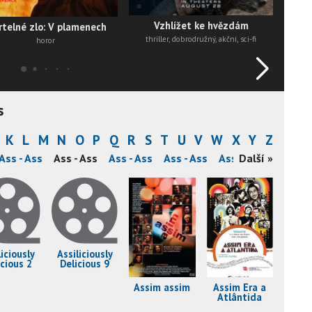
Vzhlížet ke hvězdám
telné zlo: V plamenech
thriller, dobrodružný, akční, sci-fi
horor
s
K
L
M
N
O
P
Q
R
S
T
U
V
W
X
Y
Z
Ass - Ass
Ass - Ass
Ass - Ass
Ass - Ass
Ass - Ass
Další »
Ass - A
liciously
Assiliciously
icious 2
Delicious 9
Assim assim
Assim Era a
Atlântida