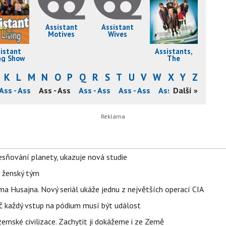
Assistant
Assistant
Motives
Wives
istant
Assistants,
ng Show
The
K
L
M
N
O
P
Q
R
S
T
U
V
W
X
Y
Z
Ass - Ass
Ass - Ass
Ass - Ass
Ass - Ass
Ass - Ass
Další »
Ass - A
sňování planety, ukazuje nová studie
e ženský tým
a Husajna. Nový seriál ukáže jednu z největších operací CIA
č každý vstup na pódium musí být událost
mské civilizace. Zachytit ji dokážeme i ze Země