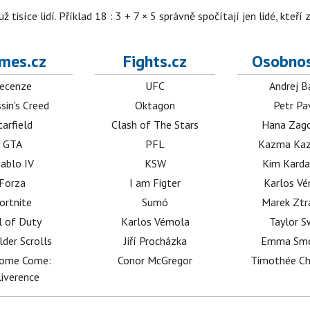
isíce lidí. Příklad 18 : 3 + 7 × 5 správně spočítají jen lidé, kteří 
mes.cz
Fights.cz
Osobnos
ecenze
UFC
Andrej B
sin's Creed
Oktagon
Petr Pa
tarfield
Clash of The Stars
Hana Zag
GTA
PFL
Kazma Kaz
iablo IV
KSW
Kim Karda
Forza
I am Figter
Karlos V
ortnite
Sumó
Marek Ztr
l of Duty
Karlos Vémola
Taylor S
lder Scrolls
Jiří Procházka
Emma Sm
dome Come:
Conor McGregor
Timothée C
iverence