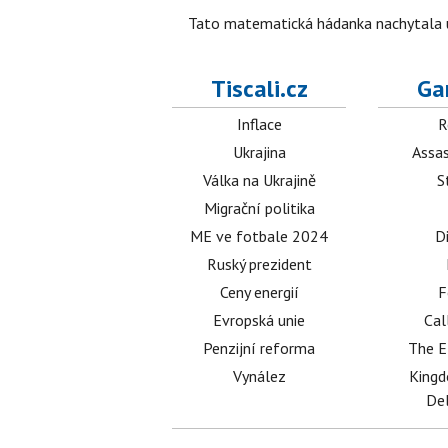
Tato matematická hádanka nachytala už t
Tiscali.cz
Ga
Inflace
R
Ukrajina
Assas
Válka na Ukrajině
S
Migrační politika
ME ve fotbale 2024
D
Ruský prezident
Ceny energií
F
Evropská unie
Cal
Penzijní reforma
The E
Vynález
King
Del