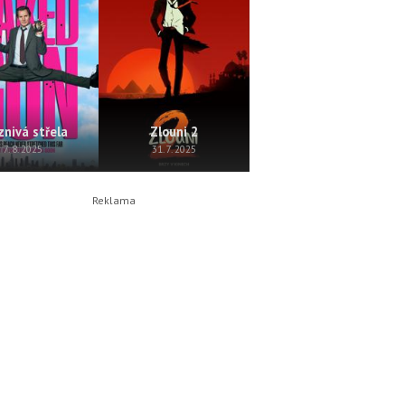
znivá střela
Zlouni 2
Perla
7. 8. 2025
31. 7. 2025
24. 7. 2025