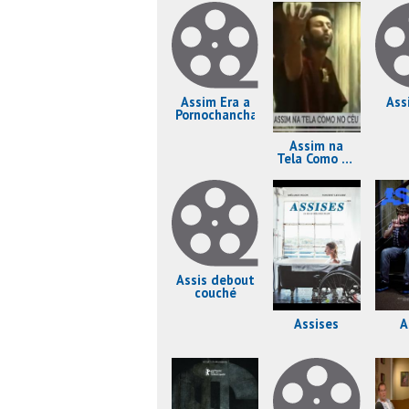
Assim Era a
Ass
Pornochanchada
Assim na
Tela Como no
Céu
Assis debout
couché
Assises
A