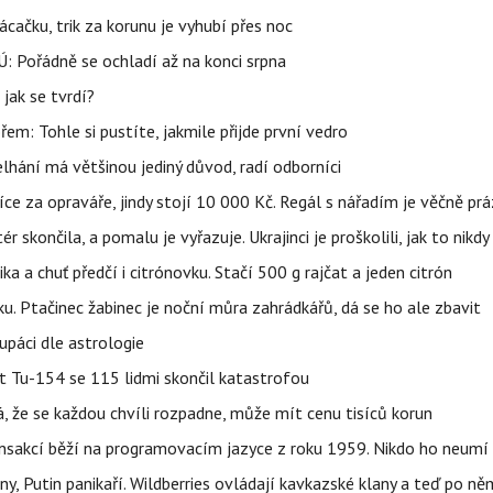
ačku, trik za korunu je vyhubí přes noc
: Pořádně se ochladí až na konci srpna
jak se tvrdí?
řem: Tohle si pustíte, jakmile přijde první vedro
elhání má většinou jediný důvod, radí odborníci
íce za opraváře, jindy stojí 10 000 Kč. Regál s nářadím je věčně pr
ér skončila, a pomalu je vyřazuje. Ukrajinci je proškolili, jak to nikdy
ika a chuť předčí i citrónovku. Stačí 500 g rajčat a jeden citrón
ku. Ptačinec žabinec je noční můra zahrádkářů, dá se ho ale zbavit
upáci dle astrologie
et Tu-154 se 115 lidmi skončil katastrofou
á, že se každou chvíli rozpadne, může mít cenu tisíců korun
nsakcí běží na programovacím jazyce z roku 1959. Nikdo ho neumí 
ny, Putin panikaří. Wildberries ovládají kavkazské klany a teď po něm