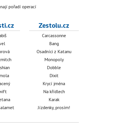
znají pořadí operací
ti.cz
Zestolu.cz
abiš
Carcassonne
vel
Bang
orová
Osadníci z Katanu
mitch
Monopoly
shian
Dobble
émola
Dixit
acený
Krycí jména
wift
Na křídlech
etana
Karak
halamet
Jízdenky, prosím!