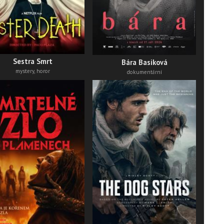
thri
Sestra Smrt
Bára Basiková
mystery, horor
dokumentární