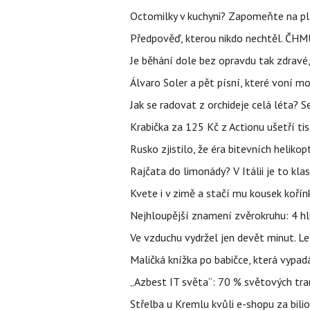
Octomilky v kuchyni? Zapomeňte na plác
Předpověď, kterou nikdo nechtěl. ČHMÚ
Je běhání dole bez opravdu tak zdravé, 
Álvaro Soler a pět písní, které voní mo
Jak se radovat z orchideje celá léta? S
Krabička za 125 Kč z Actionu ušetří tis
Rusko zjistilo, že éra bitevních helikopt
Rajčata do limonády? V Itálii je to klas
Kvete i v zimě a stačí mu kousek kořín
Nejhloupější znamení zvěrokruhu: 4 hl
Ve vzduchu vydržel jen devět minut. L
Maličká knížka po babičce, která vypad
„Azbest IT světa“: 70 % světových tra
Střelba u Kremlu kvůli e-shopu za bilio