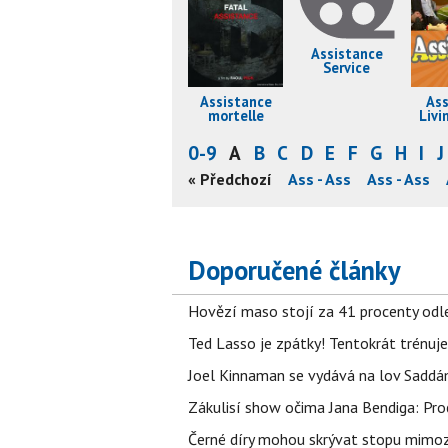
Assistance
Service
Assistance
Ass
mortelle
Livi
0-9
A
B
C
D
E
F
G
H
I
J
- Ass
Ass - Ass
Ass - Ass
« Předchozí
Ass - Ass
Ass - Ass
Ass - Ass
Doporučené články
Hovězí maso stojí za 41 procenty odle
Ted Lasso je zpátky! Tentokrát trénuj
Joel Kinnaman se vydává na lov Saddám
Zákulisí show očima Jana Bendiga: Pro
Černé díry mohou skrývat stopu mimoze