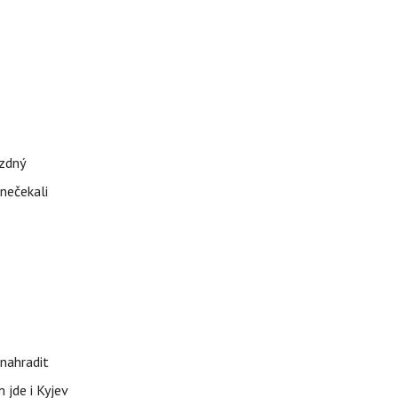
ázdný
 nečekali
nahradit
 jde i Kyjev