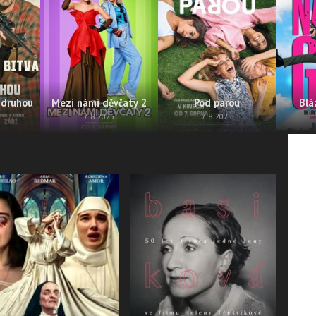
 druhou
Mezi námi děvčaty 2
Pod parou
Blá
7. 8. 2025
7. 8. 2025