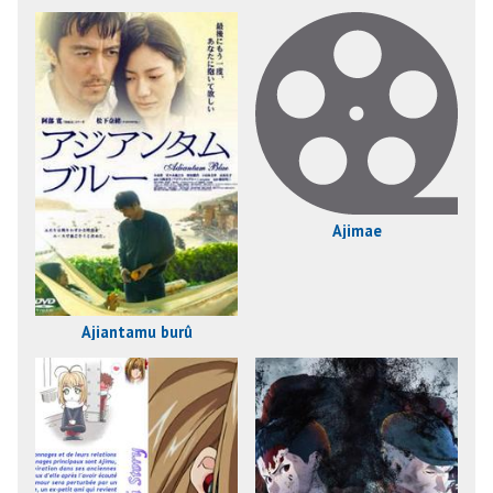
Ajimae
Ajiantamu burû