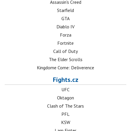
Assassin's Creed
Starfield
GTA
Diablo IV
Forza
Fortnite
Call of Duty
The Elder Scrolls
Kingdome Come: Deliverence
Fights.cz
UFC
Oktagon
Clash of The Stars
PFL
KSW
I am Figter