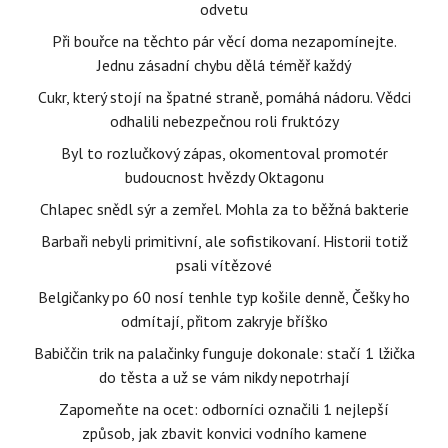
odvetu
Při bouřce na těchto pár věcí doma nezapomínejte.
Jednu zásadní chybu dělá téměř každý
Cukr, který stojí na špatné straně, pomáhá nádoru. Vědci
odhalili nebezpečnou roli fruktózy
Byl to rozlučkový zápas, okomentoval promotér
budoucnost hvězdy Oktagonu
Chlapec snědl sýr a zemřel. Mohla za to běžná bakterie
Barbaři nebyli primitivní, ale sofistikovaní. Historii totiž
psali vítězové
Belgičanky po 60 nosí tenhle typ košile denně, Češky ho
odmítají, přitom zakryje bříško
Babiččin trik na palačinky funguje dokonale: stačí 1 lžička
do těsta a už se vám nikdy nepotrhají
Zapomeňte na ocet: odborníci označili 1 nejlepší
způsob, jak zbavit konvici vodního kamene