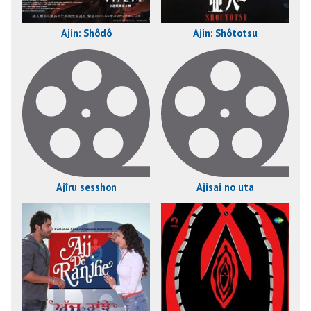
Ajin: Shôdô
Ajin: Shôtotsu
Ajîru sesshon
Ajisai no uta