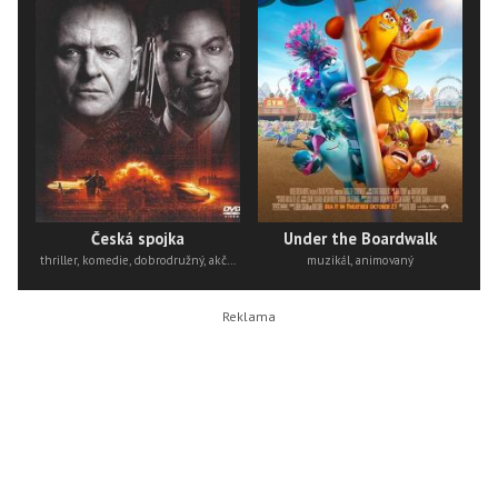
Česká spojka
Under the Boardwalk
thriller, komedie, dobrodružný, akční
muzikál, animovaný