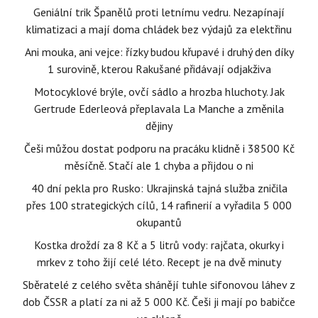
Geniální trik Španělů proti letnímu vedru. Nezapínají
klimatizaci a mají doma chládek bez výdajů za elektřinu
Ani mouka, ani vejce: řízky budou křupavé i druhý den díky
1 surovině, kterou Rakušané přidávají odjakživa
Motocyklové brýle, ovčí sádlo a hrozba hluchoty. Jak
Gertrude Ederleová přeplavala La Manche a změnila
dějiny
Češi můžou dostat podporu na pracáku klidně i 38500 Kč
měsíčně. Stačí ale 1 chyba a přijdou o ni
40 dní pekla pro Rusko: Ukrajinská tajná služba zničila
přes 100 strategických cílů, 14 rafinerií a vyřadila 5 000
okupantů
Kostka droždí za 8 Kč a 5 litrů vody: rajčata, okurky i
mrkev z toho žijí celé léto. Recept je na dvě minuty
Sběratelé z celého světa shánějí tuhle sifonovou láhev z
dob ČSSR a platí za ni až 5 000 Kč. Češi ji mají po babičce