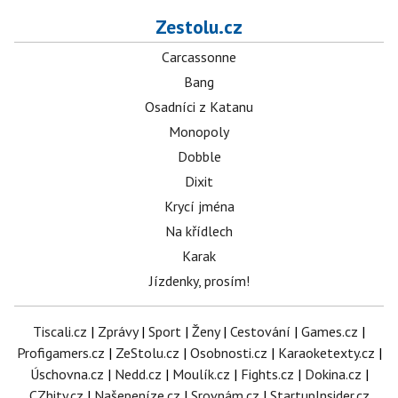
Zestolu.cz
Carcassonne
Bang
Osadníci z Katanu
Monopoly
Dobble
Dixit
Krycí jména
Na křídlech
Karak
Jízdenky, prosím!
Tiscali.cz
|
Zprávy
|
Sport
|
Ženy
|
Cestování
|
Games.cz
|
Profigamers.cz
|
ZeStolu.cz
|
Osobnosti.cz
|
Karaoketexty.cz
|
Úschovna.cz
|
Nedd.cz
|
Moulík.cz
|
Fights.cz
|
Dokina.cz
|
CZhity.cz
|
Našepeníze.cz
|
Srovnám.cz
|
StartupInsider.cz