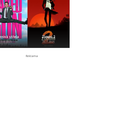
znivá střela
Zlouni 2
Perla
7. 8. 2025
31. 7. 2025
24. 7. 2025