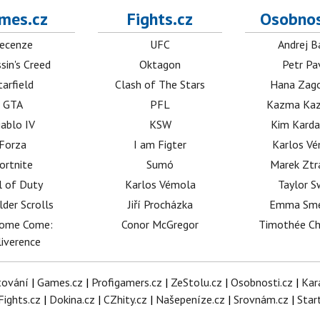
mes.cz
Fights.cz
Osobnos
ecenze
UFC
Andrej B
sin's Creed
Oktagon
Petr Pa
tarfield
Clash of The Stars
Hana Zag
GTA
PFL
Kazma Kaz
iablo IV
KSW
Kim Karda
Forza
I am Figter
Karlos V
ortnite
Sumó
Marek Ztr
l of Duty
Karlos Vémola
Taylor S
lder Scrolls
Jiří Procházka
Emma Sm
dome Come:
Conor McGregor
Timothée C
iverence
tování
|
Games.cz
|
Profigamers.cz
|
ZeStolu.cz
|
Osobnosti.cz
|
Kar
Fights.cz
|
Dokina.cz
|
CZhity.cz
|
Našepeníze.cz
|
Srovnám.cz
|
Star