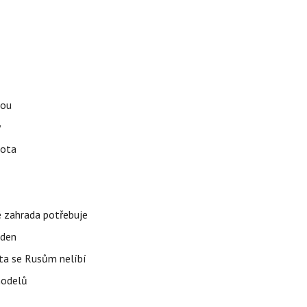
tou
y
vota
é zahrada potřebuje
 den
 ta se Rusům nelíbí
modelů