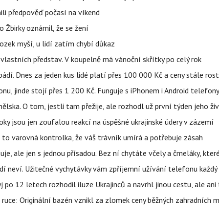
ili předpověď počasí na víkend
 Žbirky oznámil, že se žení
ozek myší, u lidí zatím chybí důkaz
vlastních představ. V koupelně má vánoční skřítky po celý rok
pádí. Dnes za jeden kus lidé platí přes 100 000 Kč a ceny stále ros
u, jinde stojí přes 1 200 Kč. Funguje s iPhonem i Android telefon
lska. O tom, jestli tam přežije, ale rozhodl už první týden jeho ži
ky jsou jen zoufalou reakcí na úspěšné ukrajinské údery v zázemí
e to varovná kontrolka, že váš trávník umírá a potřebuje zásah
e, ale jen s jednou přísadou. Bez ní chytáte včely a čmeláky, kter
lidí neví. Užitečné vychytávky vám zpříjemní užívání telefonu každý
po 12 letech rozhodil iluze Ukrajinců a navrhl jinou cestu, ale ani
é ruce: Originální bazén vznikl za zlomek ceny běžných zahradních 