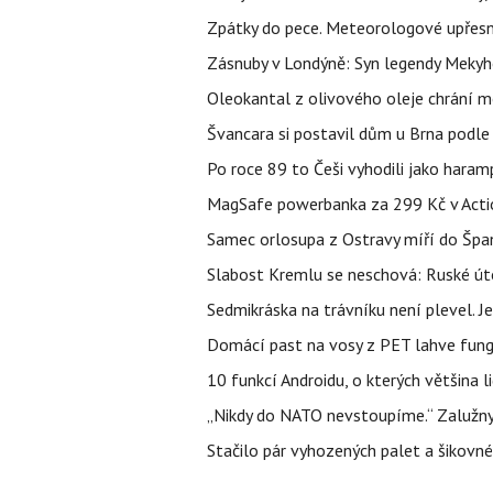
Zpátky do pece. Meteorologové upřesn
Zásnuby v Londýně: Syn legendy Mekyho
Oleokantal z olivového oleje chrání m
Švancara si postavil dům u Brna podle 
Po roce 89 to Češi vyhodili jako haram
MagSafe powerbanka za 299 Kč v Action
Samec orlosupa z Ostravy míří do Španě
Slabost Kremlu se neschová: Ruské úto
Sedmikráska na trávníku není plevel. J
Domácí past na vosy z PET lahve funguj
10 funkcí Androidu, o kterých většina 
„Nikdy do NATO nevstoupíme.“ Zalužnyj 
Stačilo pár vyhozených palet a šikovn