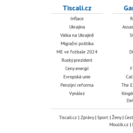
Tiscali.cz
Ga
Inflace
R
Ukrajina
Assas
Válka na Ukrajině
S
Migrační politika
ME ve fotbale 2024
D
Ruský prezident
Ceny energií
F
Evropská unie
Cal
Penzijní reforma
The E
Vynález
King
Del
Tiscali.cz
|
Zprávy
|
Sport
|
Ženy
|
Ces
Moulík.cz
|