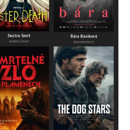
thri
Sestra Smrt
Bára Basiková
mystery, horor
dokumentární