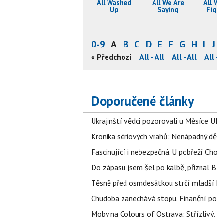
All Washed
All We Are
All 
Up
Saying
Fig
0-9
A
B
C
D
E
F
G
H
I
J
l
All - All
All - All
All - All
« Předchozí
All - All
All - All
All - All
All 
Doporučené články
Ukrajinští vědci pozorovali u Měsíce U
Kronika sériových vrahů: Nenápadný děln
Fascinující i nebezpečná. U pobřeží Ch
Do zápasu jsem šel po kalbě, přiznal
Těsně před osmdesátkou strčí mladší k
Chudoba zanechává stopu. Finanční pot
Moby na Colours of Ostrava: Střízlivý, 