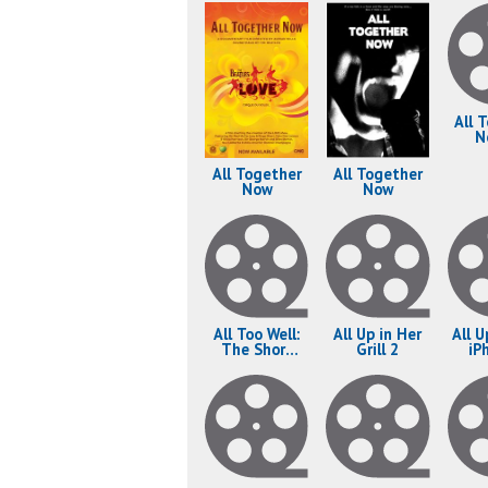
All 
N
Cel
of 
All Together
All Together
Now
Now
All Too Well:
All Up in Her
All U
The Short
Grill 2
iP
Film
M