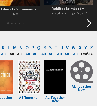
Vzhlížet ke hvězdám
telné zlo: V plamenech
thriller, dobrodružný, akční, sci-fi
horor
K
L
M
N
O
P
Q
R
S
T
U
V
W
X
Y
Z
- All
All - All
All - All
All - All
All - All
All - All
Další »
All - All
All Together
Now
Together
All Together
All Together
Now