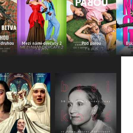
 druhou
Mezi námi děvčaty 2
Pod parou
Blá
7. 8. 2025
7. 8. 2025