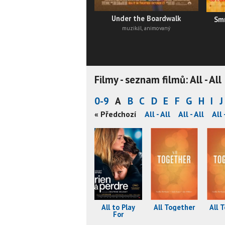
Under the Boardwalk
Smr
muzikál, animovaný
Filmy - seznam filmů: All - All
0-9
A
B
C
D
E
F
G
H
I
J
l
All - All
All - All
All - All
« Předchozí
All - All
All - All
All - All
All 
All to Play
All Together
All 
For