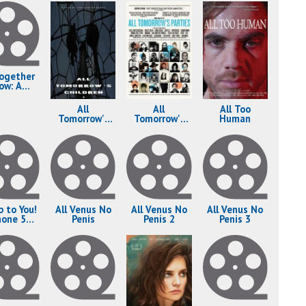
Together
ow: A
ebration
Service
All
All
All Too
Tomorrow's
Tomorrow's
Human
Children
Parties
p to You!
All Venus No
All Venus No
All Venus No
hone 5
Penis
Penis 2
Penis 3
ovie