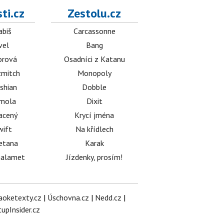
ti.cz
Zestolu.cz
abiš
Carcassonne
vel
Bang
orová
Osadníci z Katanu
mitch
Monopoly
shian
Dobble
émola
Dixit
acený
Krycí jména
wift
Na křídlech
etana
Karak
halamet
Jízdenky, prosím!
aoketexty.cz
|
Úschovna.cz
|
Nedd.cz
|
tupInsider.cz