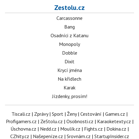
Zestolu.cz
Carcassonne
Bang
Osadníci z Katanu
Monopoly
Dobble
Dixit
Krycí jména
Na křídlech
Karak
Jízdenky, prosím!
Tiscali.cz
|
Zprávy
|
Sport
|
Ženy
|
Cestování
|
Games.cz
|
Profigamers.cz
|
ZeStolu.cz
|
Osobnosti.cz
|
Karaoketexty.cz
|
Úschovna.cz
|
Nedd.cz
|
Moulík.cz
|
Fights.cz
|
Dokina.cz
|
CZhity.cz
|
Našepeníze.cz
|
Srovnám.cz
|
StartupInsider.cz