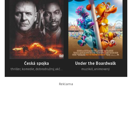
Česká spojka
Under the Boardwalk
thriller, komedie, dobrodružný, akční
muzikál, animovaný