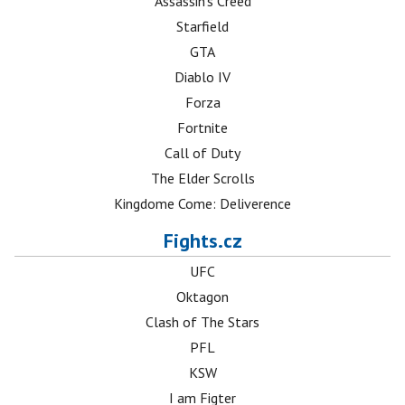
Assassin's Creed
Starfield
GTA
Diablo IV
Forza
Fortnite
Call of Duty
The Elder Scrolls
Kingdome Come: Deliverence
Fights.cz
UFC
Oktagon
Clash of The Stars
PFL
KSW
I am Figter