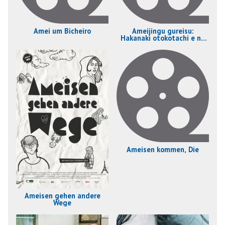
Amei um Bicheiro
Ameijingu gureisu:
Hakanaki otokotachi e no
uta
Ameisen kommen, Die
Ameisen gehen andere
Wege