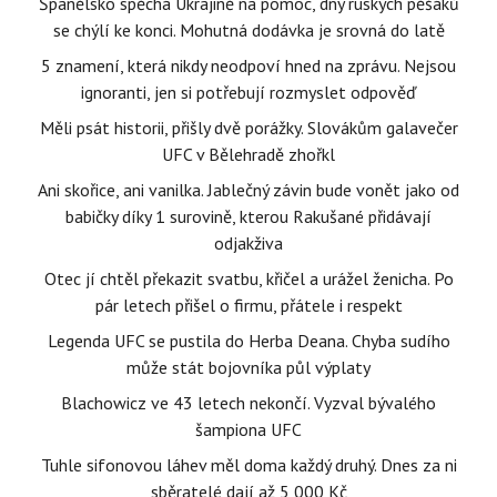
Španělsko spěchá Ukrajině na pomoc, dny ruských pěšáků
se chýlí ke konci. Mohutná dodávka je srovná do latě
5 znamení, která nikdy neodpoví hned na zprávu. Nejsou
ignoranti, jen si potřebují rozmyslet odpověď
Měli psát historii, přišly dvě porážky. Slovákům galavečer
UFC v Bělehradě zhořkl
Ani skořice, ani vanilka. Jablečný závin bude vonět jako od
babičky díky 1 surovině, kterou Rakušané přidávají
odjakživa
Otec jí chtěl překazit svatbu, křičel a urážel ženicha. Po
pár letech přišel o firmu, přátele i respekt
Legenda UFC se pustila do Herba Deana. Chyba sudího
může stát bojovníka půl výplaty
Blachowicz ve 43 letech nekončí. Vyzval bývalého
šampiona UFC
Tuhle sifonovou láhev měl doma každý druhý. Dnes za ni
sběratelé dají až 5 000 Kč