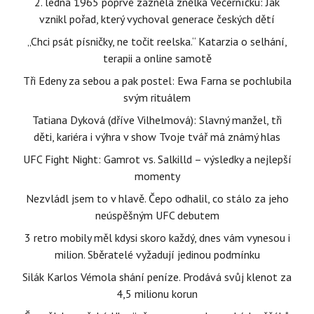
2. ledna 1965 poprvé zazněla znělka Večerníčku: Jak
vznikl pořad, který vychoval generace českých dětí
„Chci psát písničky, ne točit reelska.“ Katarzia o selhání,
terapii a online samotě
Tři Edeny za sebou a pak postel: Ewa Farna se pochlubila
svým rituálem
Tatiana Dyková (dříve Vilhelmová): Slavný manžel, tři
děti, kariéra i výhra v show Tvoje tvář má známý hlas
UFC Fight Night: Gamrot vs. Salkilld – výsledky a nejlepší
momenty
Nezvládl jsem to v hlavě. Čepo odhalil, co stálo za jeho
neúspěšným UFC debutem
3 retro mobily měl kdysi skoro každý, dnes vám vynesou i
milion. Sběratelé vyžadují jedinou podmínku
Silák Karlos Vémola shání peníze. Prodává svůj klenot za
4,5 milionu korun