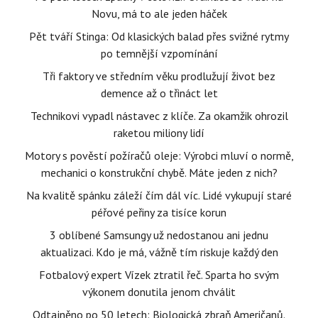
Novu, má to ale jeden háček
Pět tváří Stinga: Od klasických balad přes svižné rytmy
po temnější vzpomínání
Tři faktory ve středním věku prodlužují život bez
demence až o třináct let
Technikovi vypadl nástavec z klíče. Za okamžik ohrozil
raketou miliony lidí
Motory s pověstí požíračů oleje: Výrobci mluví o normě,
mechanici o konstrukční chybě. Máte jeden z nich?
Na kvalitě spánku záleží čím dál víc. Lidé vykupují staré
péřové peřiny za tisíce korun
3 oblíbené Samsungy už nedostanou ani jednu
aktualizaci. Kdo je má, vážně tím riskuje každý den
Fotbalový expert Vízek ztratil řeč. Sparta ho svým
výkonem donutila jenom chválit
Odtajněno po 50 letech: Biologická zbraň Američanů.