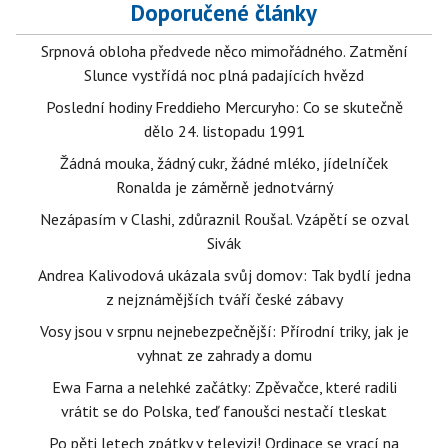
Doporučené články
Srpnová obloha předvede něco mimořádného. Zatmění
Slunce vystřídá noc plná padajících hvězd
Poslední hodiny Freddieho Mercuryho: Co se skutečně
dělo 24. listopadu 1991
Žádná mouka, žádný cukr, žádné mléko, jídelníček
Ronalda je záměrně jednotvárný
Nezápasím v Clashi, zdůraznil Roušal. Vzápětí se ozval
Sivák
Andrea Kalivodová ukázala svůj domov: Tak bydlí jedna
z nejznámějších tváří české zábavy
Vosy jsou v srpnu nejnebezpečnější: Přírodní triky, jak je
vyhnat ze zahrady a domu
Ewa Farna a nelehké začátky: Zpěvačce, které radili
vrátit se do Polska, teď fanoušci nestačí tleskat
Po pěti letech zpátky v televizi! Ordinace se vrací na