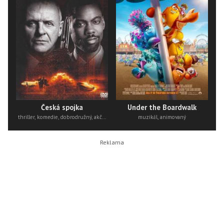
Česká spojka
Under the Boardwalk
thriller, komedie, dobrodružný, akční
muzikál, animovaný