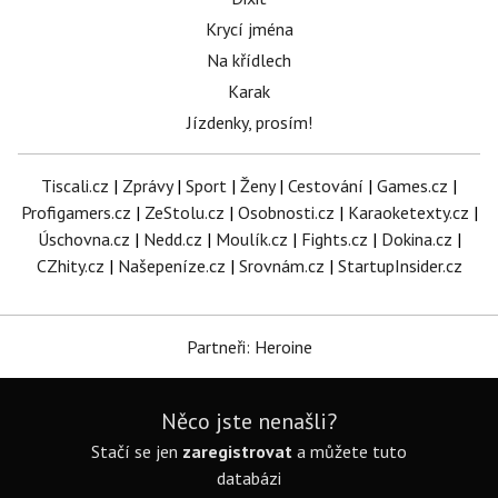
Krycí jména
Na křídlech
Karak
Jízdenky, prosím!
Tiscali.cz
|
Zprávy
|
Sport
|
Ženy
|
Cestování
|
Games.cz
|
Profigamers.cz
|
ZeStolu.cz
|
Osobnosti.cz
|
Karaoketexty.cz
|
Úschovna.cz
|
Nedd.cz
|
Moulík.cz
|
Fights.cz
|
Dokina.cz
|
CZhity.cz
|
Našepeníze.cz
|
Srovnám.cz
|
StartupInsider.cz
Partneři: Heroine
Něco jste nenašli?
Stačí se jen
zaregistrovat
a můžete tuto
databázi