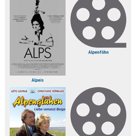
Alpenföhn
Alpeis