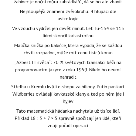
žabinec je noční můra zahrádkářů, dá se ho ale zbavit
Nejhloupější znamení zvěrokruhu: 4 hlupáci dle
astrologie
Ve vzduchu vydržel jen devět minut. Let Tu-154 se 115
lidmi skončil katastrofou
Maličká knížka po babičce, která vypadá, že se každou
chvíli rozpadne, může mít cenu tisíců korun
„Azbest IT světa“: 70 % světových transakcí běží na
programovacím jazyce z roku 1959. Nikdo ho neumí
nahradit
Střelba u Kremlu kvůli e-shopu za biliony, Putin panikaří.
Wildberries ovládají kavkazské klany a teď po něm jde i
Kyjev
Tato matematická hádanka nachytala už tisíce lidí.
Příklad 18 : 3 + 7 × 5 správně spočítají jen lidé, kteří
znají pořadí operací