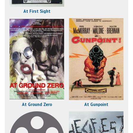
At First Sight
At Ground Zero
At Gunpoint