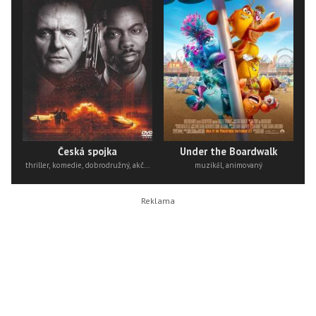
Česká spojka
Under the Boardwalk
thriller, komedie, dobrodružný, akční
muzikál, animovaný