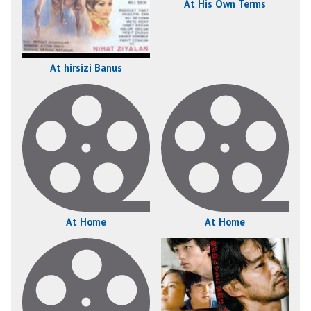
At His Own Terms
At hirsizi Banus
At Home
At Home