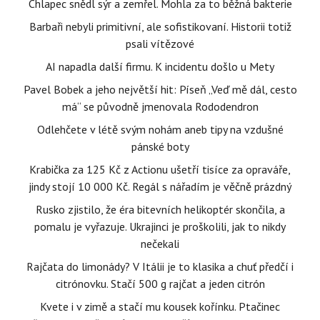
Chlapec snědl sýr a zemřel. Mohla za to běžná bakterie
Barbaři nebyli primitivní, ale sofistikovaní. Historii totiž
psali vítězové
AI napadla další firmu. K incidentu došlo u Mety
Pavel Bobek a jeho největší hit: Píseň „Veď mě dál, cesto
má“ se původně jmenovala Rododendron
Odlehčete v létě svým nohám aneb tipy na vzdušné
pánské boty
Krabička za 125 Kč z Actionu ušetří tisíce za opraváře,
jindy stojí 10 000 Kč. Regál s nářadím je věčně prázdný
Rusko zjistilo, že éra bitevních helikoptér skončila, a
pomalu je vyřazuje. Ukrajinci je proškolili, jak to nikdy
nečekali
Rajčata do limonády? V Itálii je to klasika a chuť předčí i
citrónovku. Stačí 500 g rajčat a jeden citrón
Kvete i v zimě a stačí mu kousek kořínku. Ptačinec