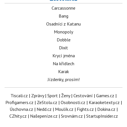
Carcassonne
Bang
Osadníci z Katanu
Monopoly
Dobble
Dixit
Krycí jména
Na křídlech
Karak
Jízdenky, prosím!
Tiscali.cz
|
Zprávy
|
Sport
|
Ženy
|
Cestování
|
Games.cz
|
Profigamers.cz
|
ZeStolu.cz
|
Osobnosti.cz
|
Karaoketexty.cz
|
Úschovna.cz
|
Nedd.cz
|
Moulík.cz
|
Fights.cz
|
Dokina.cz
|
CZhity.cz
|
Našepeníze.cz
|
Srovnám.cz
|
StartupInsider.cz