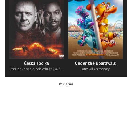
Česká spojka
Under the Boardwalk
thriller, komedie, dobrodružný, akční
muzikál, animovaný