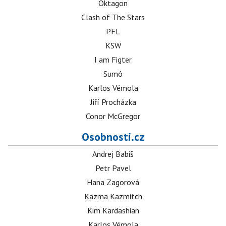
Oktagon
Clash of The Stars
PFL
KSW
I am Figter
Sumó
Karlos Vémola
Jiří Procházka
Conor McGregor
Osobnosti.cz
Andrej Babiš
Petr Pavel
Hana Zagorová
Kazma Kazmitch
Kim Kardashian
Karlos Vémola