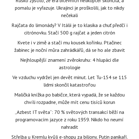
Rusko zjistilo, že éra bitevních helikoptér skončila, a
pomalu je vyřazuje. Ukrajinci je proškolili, jak to nikdy
nečekali
Rajčata do limonády? V Itálii je to klasika a chuť předčí i
citrónovku. Stačí 500 g rajčat a jeden citrón
Kvete i v zimě a stačí mu kousek kořínku. Ptačinec
žabinec je noční můra zahrádkářů, dá se ho ale zbavit
Nejhloupější znamení zvěrokruhu: 4 hlupáci dle
astrologie
Ve vzduchu vydržel jen devět minut. Let Tu-154 se 115
lidmi skončil katastrofou
Maličká knížka po babičce, která vypadá, že se každou
chvíli rozpadne, může mít cenu tisíců korun
„Azbest IT světa“: 70 % světových transakcí běží na
programovacím jazyce z roku 1959. Nikdo ho neumí
nahradit
Střelba u Kremlu kvůli e-shopu za biliony, Putin panikaří.