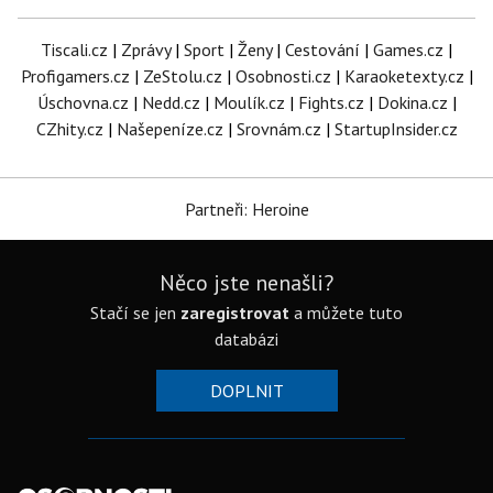
Tiscali.cz
|
Zprávy
|
Sport
|
Ženy
|
Cestování
|
Games.cz
|
Profigamers.cz
|
ZeStolu.cz
|
Osobnosti.cz
|
Karaoketexty.cz
|
Úschovna.cz
|
Nedd.cz
|
Moulík.cz
|
Fights.cz
|
Dokina.cz
|
CZhity.cz
|
Našepeníze.cz
|
Srovnám.cz
|
StartupInsider.cz
Partneři: Heroine
Něco jste nenašli?
Stačí se jen
zaregistrovat
a můžete tuto
databázi
DOPLNIT