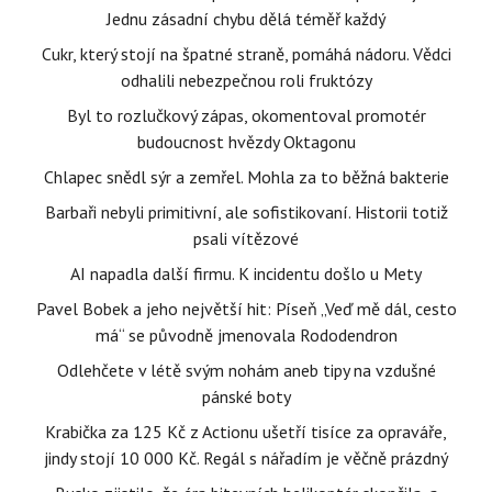
Jednu zásadní chybu dělá téměř každý
Cukr, který stojí na špatné straně, pomáhá nádoru. Vědci
odhalili nebezpečnou roli fruktózy
Byl to rozlučkový zápas, okomentoval promotér
budoucnost hvězdy Oktagonu
Chlapec snědl sýr a zemřel. Mohla za to běžná bakterie
Barbaři nebyli primitivní, ale sofistikovaní. Historii totiž
psali vítězové
AI napadla další firmu. K incidentu došlo u Mety
Pavel Bobek a jeho největší hit: Píseň „Veď mě dál, cesto
má“ se původně jmenovala Rododendron
Odlehčete v létě svým nohám aneb tipy na vzdušné
pánské boty
Krabička za 125 Kč z Actionu ušetří tisíce za opraváře,
jindy stojí 10 000 Kč. Regál s nářadím je věčně prázdný