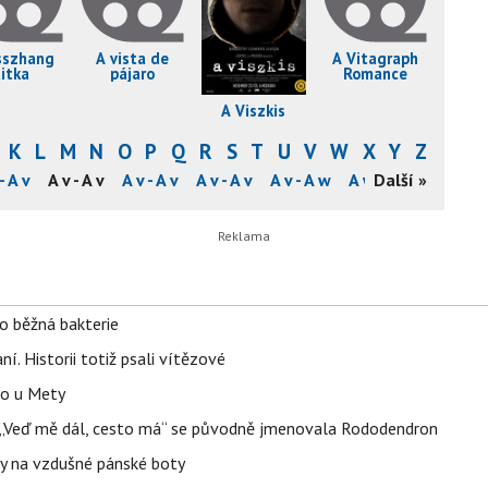
sszhang
A vista de
A Vitagraph
titka
pájaro
Romance
A Viszkis
K
L
M
N
O
P
Q
R
S
T
U
V
W
X
Y
Z
- A v
A v - A v
A v - A v
A v - A v
A v - A w
A w - A w
Další »
A w - A
o běžná bakterie
aní. Historii totiž psali vítězové
lo u Mety
eň „Veď mě dál, cesto má“ se původně jmenovala Rododendron
y na vzdušné pánské boty