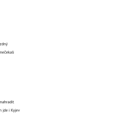
ázdný
 nečekali
nahradit
 jde i Kyjev