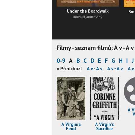
Under the Boardwalk
Smr
muzikál, animovaný
Filmy - seznam filmů: A v - A v
0-9
A
B
C
D
E
F
G
H
I
J
A v - A v
A v - A v
A v - A v
« Předchozí
A v - A v
A v - A v
A v - A v
A v 
A V
A Virginia
A Virgin's
Feud
Sacrifice