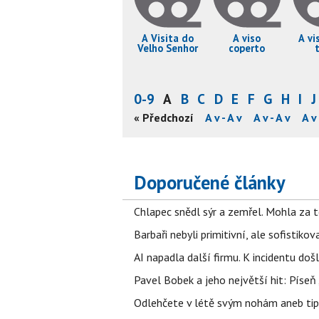
A Visita do
A viso
A vi
Velho Senhor
coperto
0-9
A
B
C
D
E
F
G
H
I
J
A v - A v
A v - A v
A v - A v
« Předchozí
A v - A v
A v - A v
A v - A v
A v 
Doporučené články
Chlapec snědl sýr a zemřel. Mohla za t
Barbaři nebyli primitivní, ale sofistikov
AI napadla další firmu. K incidentu doš
Pavel Bobek a jeho největší hit: Pís
Odlehčete v létě svým nohám aneb tip