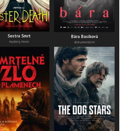
thri
Sestra Smrt
Bára Basiková
mystery, horor
dokumentární