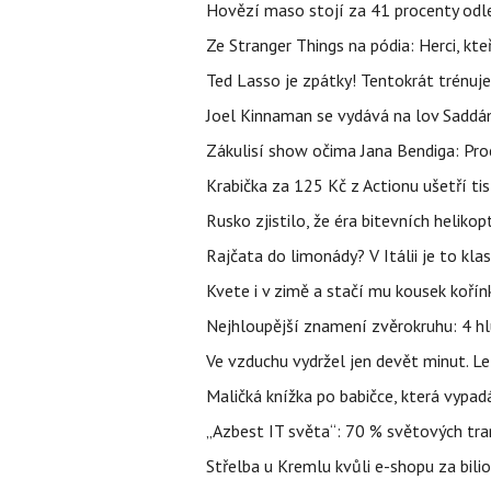
Hovězí maso stojí za 41 procenty odle
Ze Stranger Things na pódia: Herci, kt
Ted Lasso je zpátky! Tentokrát trénuj
Joel Kinnaman se vydává na lov Saddám
Zákulisí show očima Jana Bendiga: Pro
Krabička za 125 Kč z Actionu ušetří tis
Rusko zjistilo, že éra bitevních helikopt
Rajčata do limonády? V Itálii je to klas
Kvete i v zimě a stačí mu kousek kořín
Nejhloupější znamení zvěrokruhu: 4 hl
Ve vzduchu vydržel jen devět minut. L
Maličká knížka po babičce, která vypad
„Azbest IT světa“: 70 % světových tra
Střelba u Kremlu kvůli e-shopu za bilio