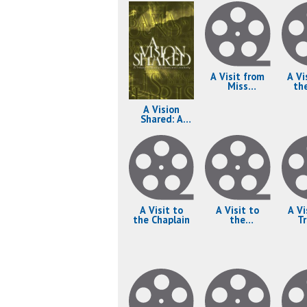
A Visit from
A Vi
Miss
th
Protheroe
S
A Vision
Shared: A
Tribute to
Woody
Guthrie and
Leadbelly
A Visit to
A Visit to
A Vi
the Chaplain
the
T
Spiritualist
C