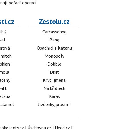
znají pořadí operací
ti.cz
Zestolu.cz
abiš
Carcassonne
vel
Bang
orová
Osadníci z Katanu
mitch
Monopoly
shian
Dobble
émola
Dixit
acený
Krycí jména
wift
Na křídlech
etana
Karak
halamet
Jízdenky, prosím!
aoketexty.cz
|
Úschovna.cz
|
Nedd.cz
|