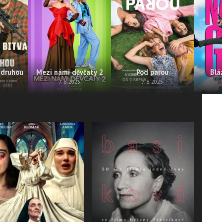
 druhou
Mezi námi děvčaty 2
Pod parou
Blá
7. 8. 2025
7. 8. 2025