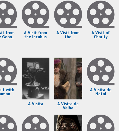
sit from
A Visit from
A Visit from
A Visit of
e Goon
the Incubus
the
Charity
quad
Sergeant
Major with
Unintended
Consequences
sit with
A Visita de
ruman
Natal
apote
A Visita
A Visita da
Velha
Senhora