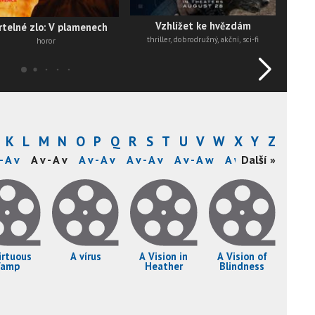
Vzhlížet ke hvězdám
telné zlo: V plamenech
thriller, dobrodružný, akční, sci-fi
horor
K
L
M
N
O
P
Q
R
S
T
U
V
W
X
Y
Z
- A v
A v - A v
A v - A v
A v - A v
A v - A w
A w - A w
Další »
A w - A
irtuous
A vírus
A Vision in
A Vision of
Vamp
Heather
Blindness