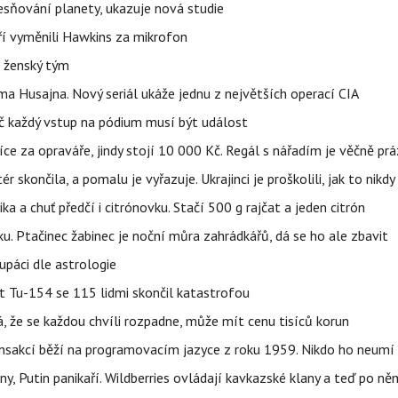
sňování planety, ukazuje nová studie
eří vyměnili Hawkins za mikrofon
e ženský tým
a Husajna. Nový seriál ukáže jednu z největších operací CIA
č každý vstup na pódium musí být událost
íce za opraváře, jindy stojí 10 000 Kč. Regál s nářadím je věčně pr
ér skončila, a pomalu je vyřazuje. Ukrajinci je proškolili, jak to nikdy
ika a chuť předčí i citrónovku. Stačí 500 g rajčat a jeden citrón
ku. Ptačinec žabinec je noční můra zahrádkářů, dá se ho ale zbavit
upáci dle astrologie
et Tu-154 se 115 lidmi skončil katastrofou
á, že se každou chvíli rozpadne, může mít cenu tisíců korun
nsakcí běží na programovacím jazyce z roku 1959. Nikdo ho neumí 
ny, Putin panikaří. Wildberries ovládají kavkazské klany a teď po něm