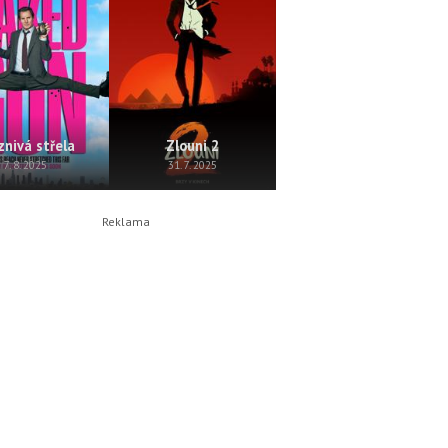
znivá střela
Zlouni 2
Perla
7. 8. 2025
31. 7. 2025
24. 7. 2025