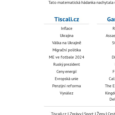
Tato matematická hádanka nachytala už t
Tiscali.cz
Ga
Inflace
R
Ukrajina
Assas
Válka na Ukrajině
S
Migrační politika
ME ve fotbale 2024
D
Ruský prezident
Ceny energií
F
Evropská unie
Cal
Penzijní reforma
The E
Vynález
King
Del
Tiscali.cz
|
Zprávy
|
Sport
|
Ženy
|
Ces