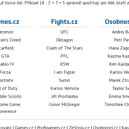
isíce lidí. Příklad 18 : 3 + 7 × 5 správně spočítají jen lidé, kteří 
mes.cz
Fights.cz
Osobnos
ecenze
UFC
Andrej B
sin's Creed
Oktagon
Petr Pa
tarfield
Clash of The Stars
Hana Zag
GTA
PFL
Kazma Kaz
iablo IV
KSW
Kim Karda
Forza
I am Figter
Karlos V
ortnite
Sumó
Marek Ztr
l of Duty
Karlos Vémola
Taylor S
lder Scrolls
Jiří Procházka
Emma Sm
dome Come:
Conor McGregor
Timothée C
iverence
tování
|
Games.cz
|
Profigamers.cz
|
ZeStolu.cz
|
Osobnosti.cz
|
Kar