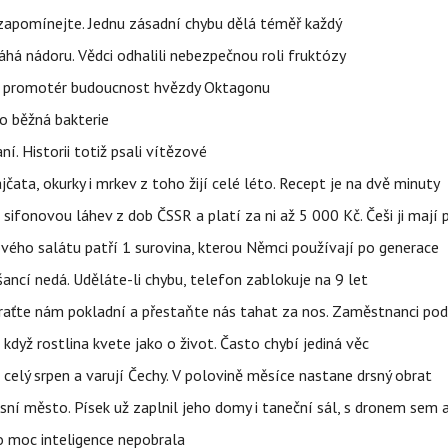
zapomínejte. Jednu zásadní chybu dělá téměř každý
áhá nádoru. Vědci odhalili nebezpečnou roli fruktózy
l promotér budoucnost hvězdy Oktagonu
o běžná bakterie
aní. Historii totiž psali vítězové
jčata, okurky i mrkev z toho žijí celé léto. Recept je na dvě minuty
sifonovou láhev z dob ČSSR a platí za ni až 5 000 Kč. Češi ji mají 
ového salátu patří 1 surovina, kterou Němci používají po generace
ncí nedá. Uděláte-li chybu, telefon zablokuje na 9 let
Vraťte nám pokladní a přestaňte nás tahat za nos. Zaměstnanci po
i když rostlina kvete jako o život. Často chybí jediná věc
celý srpen a varují Čechy. V polovině měsíce nastane drsný obrat
sní město. Písek už zaplnil jeho domy i taneční sál, s dronem sem
o moc inteligence nepobrala