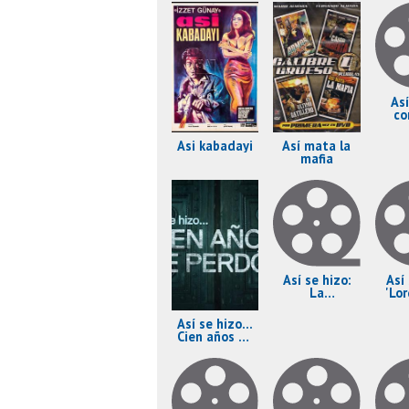
As
co
a
Asi kabadayi
Así mata la
mafia
Así se hizo:
Así
La
'Lo
comunidad
Así se hizo...
Cien años de
perdón