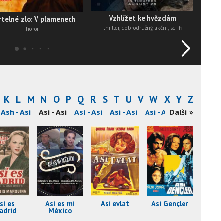
Vzhlížet ke hvězdám
telné zlo: V plamenech
thriller, dobrodružný, akční, sci-fi
horor
K
L
M
N
O
P
Q
R
S
T
U
V
W
X
Y
Z
Ash - Así
Así - Asi
Así - Asi
Asi - Asi
Asi - Asi
Další »
Asi - Asi
A
sí es
Así es mi
Asi evlat
Asi Gençler
adrid
México