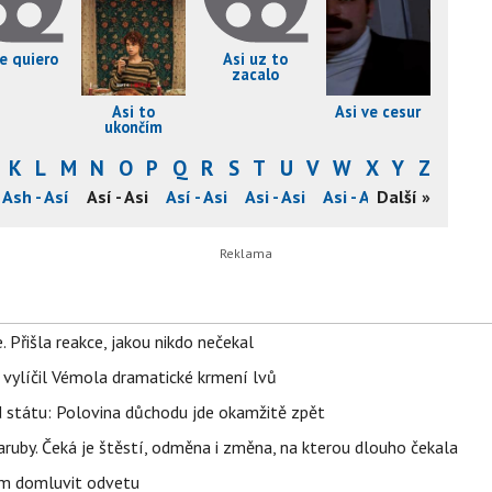
te quiero
Asi uz to
zacalo
Asi to
Asi ve cesur
ukončím
K
L
M
N
O
P
Q
R
S
T
U
V
W
X
Y
Z
Ash - Así
Así - Asi
Así - Asi
Asi - Asi
Asi - Asi
Další »
Asi - Asi
A
 Přišla reakce, jakou nikdo nečekal
, vylíčil Vémola dramatické krmení lvů
d státu: Polovina důchodu jde okamžitě zpět
ruby. Čeká je štěstí, odměna i změna, na kterou dlouho čekala
vem domluvit odvetu