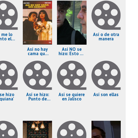
í me lo
Así o de otra
nto el
manera
buelo
Así no hay
Así NO se
cama que
hizo: Esto no
aguante
es una cita
 se hizo
Así se hizo:
Así se quiere
Así son ellas
rquiana'
Punto de
en Jalisco
mira