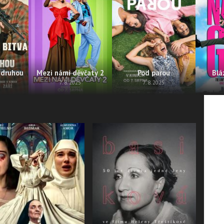
 druhou
Mezi námi děvčaty 2
Pod parou
Blá
7. 8. 2025
7. 8. 2025