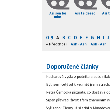
Así son los
Así te deseo
Así 
míos
0-9
A
B
C
D
E
F
G
H
I
J
- Ash
Ash - Ash
Ash - Ash
« Předchozí
Ash - Ash
Ash - Ash
Ash - Ash
Doporučené články
Kuchařová vyšla z podniku a auto nikde.
Byl jsem celý od krve, měl jsem strach
Petra Černocká přiznala, co dostává o
Srpen převrátí život třem znamením na
Vyřízeno: Fleury už si stihl s Murado