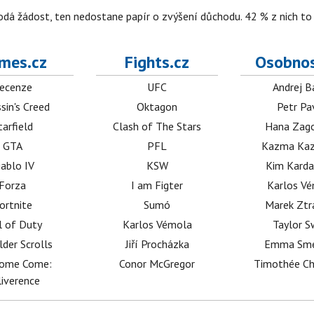
odá žádost, ten nedostane papír o zvýšení důchodu. 42 % z nich to
mes.cz
Fights.cz
Osobnos
ecenze
UFC
Andrej B
sin's Creed
Oktagon
Petr Pa
tarfield
Clash of The Stars
Hana Zag
GTA
PFL
Kazma Kaz
iablo IV
KSW
Kim Karda
Forza
I am Figter
Karlos V
ortnite
Sumó
Marek Ztr
l of Duty
Karlos Vémola
Taylor S
lder Scrolls
Jiří Procházka
Emma Sm
dome Come:
Conor McGregor
Timothée C
iverence