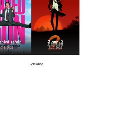
znivá střela
Zlouni 2
Perla
7. 8. 2025
31. 7. 2025
24. 7. 2025