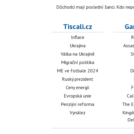
Důchodci mají poslední šanci. Kdo nep
Tiscali.cz
Ga
Inflace
R
Ukrajina
Assas
Válka na Ukrajině
S
Migrační politika
ME ve fotbale 2024
D
Ruský prezident
Ceny energií
F
Evropská unie
Cal
Penzijní reforma
The E
Vynález
King
Del