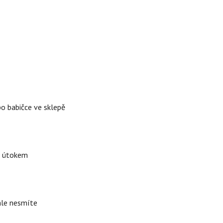
po babičce ve sklepě
d útokem
 ale nesmíte