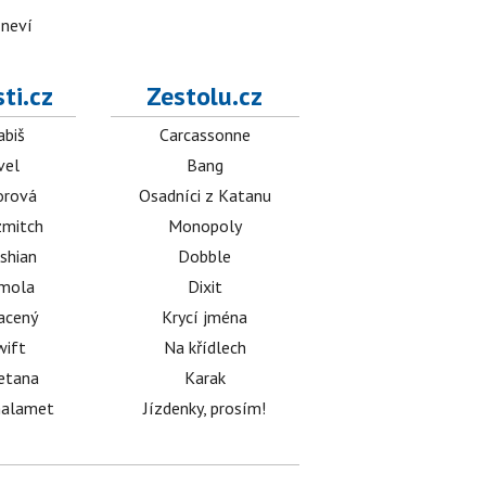
 neví
ti.cz
Zestolu.cz
abiš
Carcassonne
vel
Bang
orová
Osadníci z Katanu
mitch
Monopoly
shian
Dobble
émola
Dixit
acený
Krycí jména
wift
Na křídlech
etana
Karak
halamet
Jízdenky, prosím!