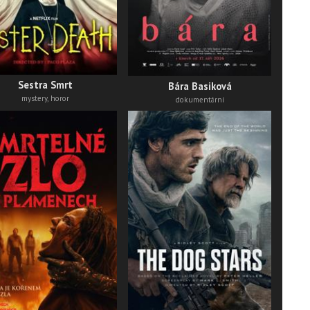
thri
Sestra Smrt
Bára Basiková
mystery, horor
dokumentární