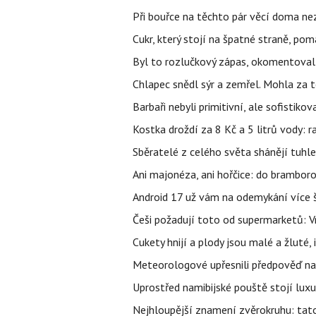
Při bouřce na těchto pár věcí doma ne
Cukr, který stojí na špatné straně, pom
Byl to rozlučkový zápas, okomentova
Chlapec snědl sýr a zemřel. Mohla za t
Barbaři nebyli primitivní, ale sofistikov
Kostka droždí za 8 Kč a 5 litrů vody: ra
Sběratelé z celého světa shánějí tuhle 
Ani majonéza, ani hořčice: do brambor
Android 17 už vám na odemykání více ša
Češi požadují toto od supermarketů: 
Cukety hnijí a plody jsou malé a žluté, 
Meteorologové upřesnili předpověď na 
Uprostřed namibijské pouště stojí luxu
Nejhloupější znamení zvěrokruhu: tat